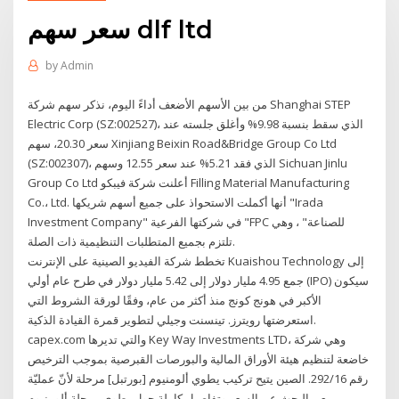
سعر سهم dlf ltd
by
Admin
من بين الأسهم الأضعف أداءً اليوم، نذكر سهم شركة Shanghai STEP
Electric Corp (SZ:002527)، الذي سقط بنسبة 9.98% وأغلق جلسته عند
سعر 20.30، سهم Xinjiang Beixin Road&Bridge Group Co Ltd
(SZ:002307)، الذي فقد 5.21% عند سعر 12.55 وسهم Sichuan Jinlu
Group Co Ltd أعلنت شركة فيبكو Filling Material Manufacturing
Co.، Ltd. أنها أكملت الاستحواذ على جميع أسهم شريكها "Irada
Investment Company" في شركتها الفرعية "FPC للصناعة" ، وهي
تلتزم بجميع المتطلبات التنظيمية ذات الصلة.
تخطط شركة الفيديو الصينية على الإنترنت Kuaishou Technology إلى
جمع 4.95 مليار دولار إلى 5.42 مليار دولار في طرح عام أولي (IPO) سيكون
الأكبر في هونج كونج منذ أكثر من عام، وفقًا لورقة الشروط التي
استعرضتها رويترز. تينسنت وجيلي لتطوير قمرة القيادة الذكية.
capex.com والتي تديرها Key Way Investments LTD، وهي شركة
خاضعة لتنظيم هيئة الأوراق المالية والبورصات القبرصية بموجب الترخيص
رقم 292/16. الصين يتيح تركيب يطوي ألومنيوم [بورتبل] مرحلة لأنّ عمليّة
بيع – البحث عن السعر وتفاصيل كاملة حول يطوي مرحلة,ألومنيوم