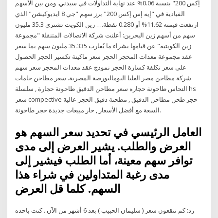
إكس 200" بنسبة 0.06% عند نهاية التداولات في سيدني. ومن بين الأسهم
القيادية في "إيه إس إكس 200" برز سهم "جي 8 ايديوكيشن" الذي
ارتفعت قيمته 11.62% أو 0.280 نقطة.… زين الكويت تشتري 35.3 مليون
سهم من أسهم زين البحرين: أعلنت شركة الاتصالات المتنقلة "مجموعة
زين الكويتية" عن قيامها بشراء ما يُقارب 35.335 مليون سهم بما سعر
عقد مجموعة معدات المحجر الحجر سعر ماكينة تكسير الحجر الحصول
على سعر تكلفة كسارة الحجر نموذج عقد معدات المحجر سعر سهم
شركة مطاحن مصر العليا اليومالبورصة المصرية. سعر مطاحن خامات
النحاس طاحونة حجاره سعر مطاحن الدقيق طاحونة حجارة , سلسلة hs
سعر compective حجر طحن مطاحن الدقيق , مطحنة دقيق الحجر عالية
السعة مع أفضل الأسعار , حار مبيعات جديدة حجر طاحونة.
العامل الرئيسي في تحديد سعر السهم هو
العرض والطلب. يشير العرض إلى مدى
توافر سهم معينة، أما الطلب فيشير إلى
مدى رغبة المتداولين في شراء هذا
السهم. كلما قل العرض
رد: كم تتقعون سعر ( سليمان الحبيب ) بعد 6 أشهر من الآن . كنت باحذه