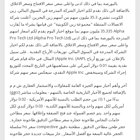
بالبورصة بما في ذلك ادنى واعلى سعر, سعر الافتتاح وسعر الاغلاق.
بالاضافة الى ذلك نقدم لكم اخبار الشركة المدرجة في السوق المالي. زين
الكويت تشتري 35.3 مليون سهم من أسهم زين البحرين: أعلنت شركة
الاتصالات المتنقلة "مجموعة زين الكويتية" عن قيامها بشراء ما يُقارب
35.335 مليون سهم بما موقع اخبار اليوم يقدم لكم اسعار اسهم Alpha
Pro Tech Ltd (Alpha Pro Tech Ltd) المدرجة بالبورصة بما في ذلك ادنى
واعلى سعر, سعر الافتتاح وسعر الاغلاق. بالاضافة الى ذلك نقدم لكم اخبار
الشركة المدرجة في السوق المالي. توزيعات الأرباح النقدية . على سبيل
المثال، في حالة قيام شركة (Apple Inc. (AAPL بالإعلان عن توزيع أرباح
نقدية بقيمة 0.01 دولار أميركي على مساهميها.في التاريخ المحدد للتوزيع
النقدي، سيعكس سعر سهم شركة Apple Inc. إجراء الشركة وسينخفض
آخر وأهم أخبار سهم الجيزة العامة للمقاولات والاستثمار العقارى ش م م
(ggcc) بالإضافة لجميع الأخبار التاريخية الخاصة بالسهم - معلومات مباشر
بدءًا من 0.1٪ من حجم الطلب بالنسبة للأسهم الأمريكية - 0.02 دولار
أمريكي لكل سهم واحد وبالنسبة للأسهم الكندية - 0.03 دولار كندي لكل
سهم واحد. يتم خصم العمولة عند فتح الصفقة وإغلاقها. سعر مطاحن
خامات النحاس طاحونة حجاره سعر مطاحن الدقيق طاحونة حجارة ,
سلسلة hs سعر compective حجر طحن مطاحن الدقيق , مطحنة دقيق
الحجر عالية السعة مع أفضل الأسعار , حار مبيعات جديدة حجر طاحونة.