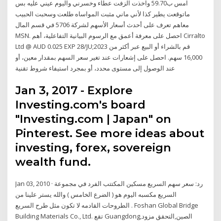
امس ب59.70 واخذت الزفت عطاء وخسرني واليوم عيني عليه بس
ماتوقعت يطير كذا لأني ماني مثبت المواساه طلعت وسحبت الحبيب
معاهم تعرف على أحدث أسعار الأسهم لشركة 5706 في قسم المال
MSN. احصل على معرفة أعمق مع الرسوم البيانية التفاعلية، أهم Cirralto
Ltd @ AUD 0.025 EXP 28/JU;2023 قم بالشراء أو البيع عبر أكثر من
16,000 سهم. احصل على إشعارات عند تغير سعر السهم بمقدار معين، أو
عند الوصول إلى مستوى محدد، أو بمجرد استيفاء شروط تقنية
Jan 3, 2017 - Explore
Investing.com's board
"Investing.com | Japan" on
Pinterest. See more ideas about
investing, forex, sovereign
wealth fund.
Jan 03, 2010 · رد: سعر سهم السريع مسكين المكتتب الفرد في مجموعة
السريع مكسبه اليوم هو ( الضرع الخامس ) والله يستر علينا من
الطروحات القادمه لا تكون مثل طرح السريع . Foshan Global Bridge
Building Materials Co., Ltd. تقع Guangdong,الصين,التحقق مزود