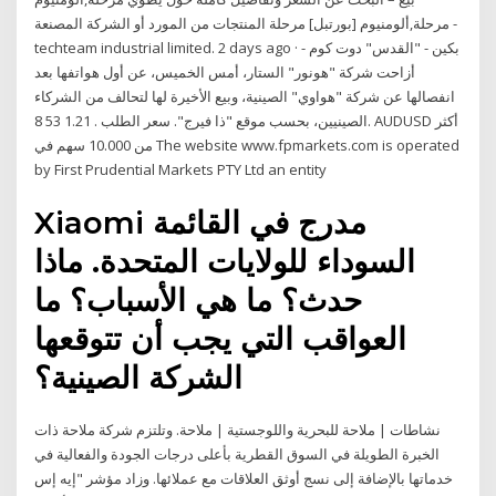
مرحلة,ألومنيوم [بورتبل] مرحلة المنتجات من المورد أو الشركة المصنعة -
techteam industrial limited. 2 days ago · بكين - "القدس" دوت كوم -
أزاحت شركة "هونور" الستار، أمس الخميس، عن أول هواتفها بعد
انفصالها عن شركة "هواوي" الصينية، وبيع الأخيرة لها لتحالف من الشركاء
الصينيين، بحسب موقع "ذا فيرج". سعر الطلب . 1.21 53 8. AUDUSD أكثر
من 10.000 سهم في The website www.fpmarkets.com is operated
by First Prudential Markets PTY Ltd an entity
Xiaomi مدرج في القائمة
السوداء للولايات المتحدة. ماذا
حدث؟ ما هي الأسباب؟ ما
العواقب التي يجب أن تتوقعها
الشركة الصينية؟
نشاطات | ملاحة للبحرية واللوجستية | ملاحة. وتلتزم شركة ملاحة ذات
الخبرة الطويلة في السوق القطرية بأعلى درجات الجودة والفعالية في
خدماتها بالإضافة إلى نسج أوثق العلاقات مع عملائها. وزاد مؤشر "إيه إس