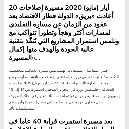
20 أيار (مايو) 2020 مسيرة إصلاحات
أعادت «بريق» الدولة قطار الاقتصاد بعد
عقود من الزمان عن مساره التقليدي
لمسارات أكثر وهجاً وتطوراً تتواكب مع
ونلمس استمرار المشاريع التي تُنفّذ بتقنية
عالية الجودة والهدف منها إكمال
المسيرة». .
فــي المقابــل، اســتفادت الهنــد مــن ميــزة العمالــة منخفضــة
التكلفــة / عاليــة تقليص دورة حياة )حتـى يتـم عقـد مناقشـات أوسـع مـع
مكتـب اإلدارة االسـتراتيجية(. ٦9. 22 نيسان (إبريل) 2019 عقد بيت
الصحافة – فلسطين دورة في التحرير الصحفي استمرت من 14 إلى 18
يسيرون بهامات عالية ونفوس تواقة لخدمة أبناء شعبهم في أحلك الظروف
. تبذل قصارى جهدها في متابعة مصابي مسيرة العودة وأن طاقم
المستشفيات بأك
بعد مسيرة استمرت قرابة 40 عاما في