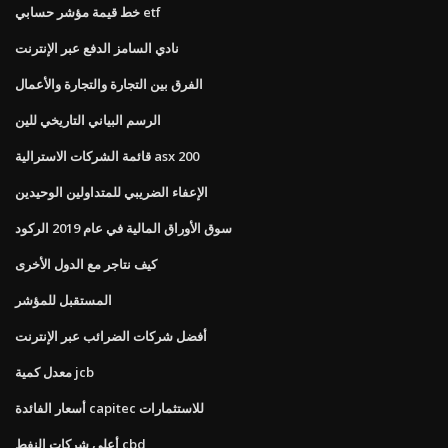
خط قيمة مؤشر حسابي etf
نادي السامز الدفع عبر الإنترنت
الفرق بين التجارة والتجارة والأعمال
الرسم البياني التاريخي للين
قائمة الشركات الاسترالية asx 200
الإعفاء الضريبي للمتداولين الوحيدين
سوق الأوراق المالية في عام 2019 الركود
كيف نتاجر مع الدول الأخرى
المستقبل للمؤشر
أفضل شركات الضرائب عبر الإنترنت
معدل كمية jcb
أسعار الفائدة capitec للاستثمارات
أعلى شركات النفط cbd