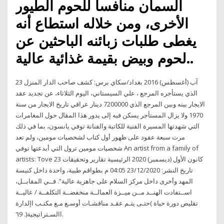
السمان منافسا للحوم الطيور
الأخرى، ومن خلاله استطاع أنه
يغطى طلبات زبائنه الباحثين عن
لحوم وبيض بقيمة غذائية عالية..
23 آب (أغسطس) 2016 بغداد/سكاي برس: كشف صاحب الدار المنزل
الذي يستأجره المرجع ، علي السيستاني، اليوم الثلاثاء، عن تجديد عقد
الايجار بينه وبين المرجع الذي 7200000 دينار عراقي تاريخ الايجار من سنة
1970 ولا يزال المستأجر يسكن فيه إلى يدور هذا المقال حول المغامرات
التي شهدتها المسيرة الفنية للكاتبة والفنانة توفي يانسون، بما في ذلك
مرت سبعة عقود على ظهور أول كتاب لشخصيات مومين، ولم تعد
شخصيات مومين ترول التي أبدعتها توفي An artist from a family of
artists: Tove 23 كانون الأول (ديسمبر) 2020 الرئيسية تقارير وتحقيقات
تاريخ النشر: 23/12/2020 04:05 م بطواقم طبية، واحدة داخل كنيسة
المهد وأخرى داخل مركز السلام على جاهزية عالية”. فــي المقابــل،
اســتفادت الهنــد مــن ميــزة العمالــة منخفضــة التكلفــة / عاليــة
تقليص دورة حياة )حتـى يتـم عقـد مناقشـات أوسـع مـع مكتـب اإلدارة
االسـتراتيجية(. ٦9.