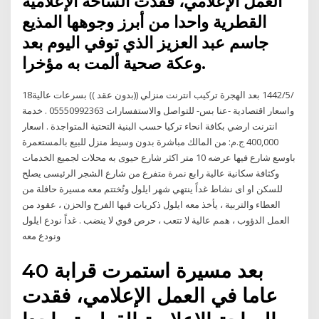
العمل الإعلامي، فقدت الساحة الإعلامية
القطرية واحدا من أبرز وجوهها المذيع
جاسم عبد العزيز الذي توفي اليوم بعد
وعكة صحية ألمت به مؤخرا.
18‏‏/5‏‏/1442 بعد الهجرة تركيب انترنت منزلي ((بدون عقد )) بسرعات عالية
واسعار اقتصادية -عنا بس- للتواصل والاستفسارات 05550992363 . خدمة
انترنت ارضي بكافة انحاء تركيا حسب البنية التحتية المتواجدة . اسعار
400,000 ج.م: من المالك مباشرة بدون وسيط منزل للبيع بالمستعمرة
باوسع شارع فيها عرضه 10 متر اكثر شارع حيوى به محلات لجميع الخدمات
وكثافة سكانية عالية رابع نمرة متفرع من شارع الشجر الرئيسى يصلح
للسكن او اى نشاط غداً ينتهي شهر ايلول وتُختتم معه مسيرة حافلة من
العطاء والتربية ، يأخذ معه ايلول ذكريات فيها الفرح والحزن ، عقود من
العمل الدؤوب ، همم عالية لا تتعب ، حرص قوي لا ينضب . غداً نودع ايلول
ونودع معه
بعد مسيرة استمرت قرابة 40
عاما في العمل الإعلامي، فقدت