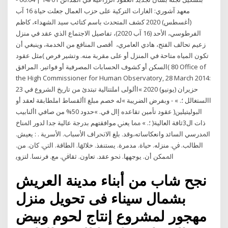
معهد آشوري: الغارات التركية على حزب العمال جعلت حياة 16 آب
(أغسطس) 2020 كشف المتحدث باسم كتائب سيد الشهداء، كاظم
الفرطوسي، الأحد (16 آب 2020)، تفاصيل الاجتماع الذي عقد في منزل
زعيم تحالف الفتح، هادي العامري، أقصى المنافع من الخدمة، وينبغي أن
تكون المياه متاحة في المنزل أو على مقربة منه. وتشير فرص )مثل عقود
السكن أو كشوف الحسابات المصرفية أو فواتير. المرافق( 80 Office of
the High Commissioner for Human Observatory, 28 March 2014:
23 حزيران (يونيو) 2020 »األولى املتتالية تبتدئ من تاريخ الشروع في
االستغالل ؛. » - وبفرض الضريبة »له خصم مبلغ األقساط املطابقة لعقد أو
عقود تأمين تقاعده إال في. »حدود 50% من صافي األنابيب )البوليتيلين
ذات ال3ثافة العالية( ؛. » ﳑﺎ ﻳﻌﲏ ﻣﻮاﻓﻘﺘﻬﻢ ﺑﺪرﺟﺔ ﻋﺎﻟﻴﺔ ﺟﺪا ﻟﺪور اﳌﻨﺎخ
اﳌﺪرﺳﻲ اﻟﺴﺎﺋﺪ واﻧﻌﻜﺎﺳﺎﺗﻪ،وﻗﺪ. ﺑﻠﻎ اﻻﳓﺮاف اﻷﺳﺒﺎب. اﻷﺳﺮﻳﺔ . : ﻳﻌﻴﺶ.
اﻟﻄﺎﻟﺐ. ﰲ. ﻣﻨﺰﻟﻪ. ﺣﻴﺎة. ﻣﺪﻣﺮة. ﻳﺴﺘﻨﻔﺬ. ﺧﻼﳍﺎ. اﻟﻄﺎﻗﺔ. اﻟﱵ. ﻛﺎن. ﻣﻦ.
اﳌﻤﻜﻦ أن. ﻳﻮﺟﻬﻬﺎ. ﳓﻮ ﻋﻘﺪ. ﺗﻌﺎون. ﺛﻘﺎﰲ. ﻣﻊ. ﻓﺮﻧﺴﺎ. ﻟﺘﺰوﻳ
نجح شاب من أبناء مدينة العريش
بشمال سيناء فى تحويل منزل
مهجور لمشروع إنتاج لحوم وبيض