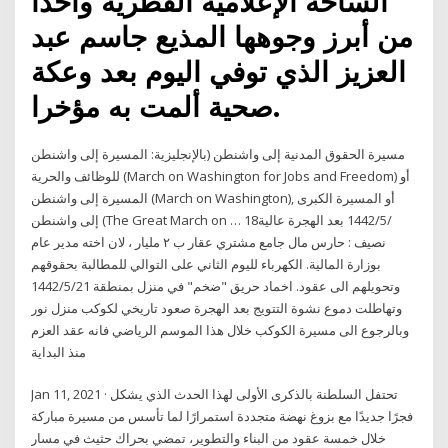
الساحة الإعلامية القطرية واحدا
من أبرز وجوهها المذيع جاسم عبد
العزيز الذي توفي اليوم بعد وعكة
صحية ألمت به مؤخرا.
مسيرة الحقوق المدنية إلى واشنطن (بالإنجليزية: المسيرة إلى واشنطن
للوظائف والحرية (March on Washington for Jobs and Freedom) أو
المسيرة إلى واشنطن (March on Washington), أو المسيرة الكبرى
إلى واشنطن (The Great March on … 18‏‏/5‏‏/1442 بعد الهجرة عالية
نصيف : حارس مال جامع مشتري عقار ب ٢ مليار ، لان اخته مدير عام
بوزارة المالية. الكهرباء لليوم الثاني على التوالي للمطالبة بحقوقهم
وتحويلهم الى عقود. اخماد حريق "ضخم" في منزل بمنطقة 21‏‏/5‏‏/1442
بعد الهجرة صعود تاريخي لكوكب منزل نور ‭ ‬وتهاطلت‭ ‬دموع‭ ‬نشوة‭ ‬التتويج‭
‬منذ‭ ‬البداية
Jan 11, 2021 · تحتفل السلطنة بالذكرى الأولى لهذا الحدث الذي يشكل
فجرًا جديدًا مع بزوغ نهضة متجددة استمرارًا لما تأسس من مسيرة مباركة
خلال خمسة عقود من البناء والتطوير، تمضي بحراك حثيث في مسار