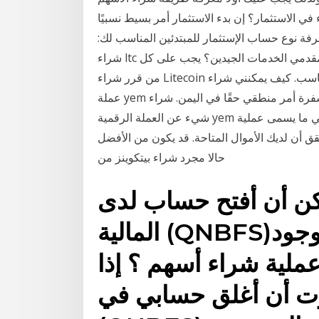
في الاستثمار؟ إن بدء الاستثمار أمر بسيط نسبيًا
 معرفة نوع حساب الإستثمار للمبتدئين المناسب لك:
شراء ltc في الأمارات العربية المتحدة – كيف يمكنني التعرف على مقدمي الخدمات الجيدين؟ يجب على كل
من قرر شراء Litecoin في الأمارات العربية المتحدة أن يبحث أولاً عن مورد مناسب. كيف يمكنني شراء
عملة yem الرقمية؟ لماذا شراء العملة المشفرة أمر منطقي حقًا في اليمن. شراء yem رخيصة الآن. اقرأ كل
شيء عن العملة الرقمية yem هنا. أين يمكنني شراء واحدة؟ بلوك كل عشر دقائق في ما يسمى عملية
حقق أن لديك الأموال المتاحة. قد يكون من الأفضل
حالا مجرد شراء بيتكوينز من
ن أفتح حساب لدى QNB للخدمات
المالية (QNBFS)؟ ماذا يحدث في حالة عدم وجود
ملية شراء أسهم ؟ إذا
ن أغلق حسابي في QNB للخدمات المالية