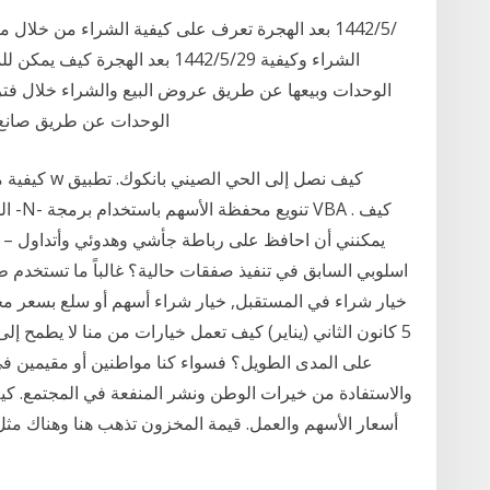
الشراء وكيفية 29‏‏/5‏‏/1442 بعد 
الوحدات وبيعها عن طريق عروض البيع والشراء خلال فتر
الوحدات عن طريق صانع السوق أو أ
الم
يمكنني أن احافظ على رباطة جأشي وهدوئي وأتداول – ن
اسلوبي السابق في تنفيذ صفقات حالية؟ غالباً ما تستخدم 
5 كانون الثاني (يناير) كيف تعمل خيارات من منا لا يطمح إلى
على المدى الطويل؟ فسواء كنا مواطنين أو مقيمين في د
والاستفادة من خيرات الوطن ونشر المنفعة في المجتمع. كيف
أسعار الأسهم والعمل. قيمة المخزون تذهب هنا وهناك مثل ا