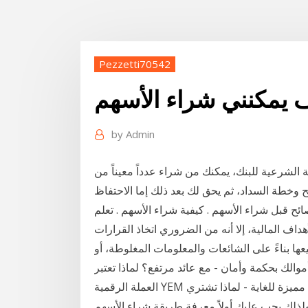
Pezzetti70542
by
Admin
 الشرعية للبنك، يمكنك من شراء عدداً معيناً من
ح وخطة السداد، ثم يحق لك بعد ذلك إما الاحتفاظ
صائح قبل شراء الأسهم . كيفية شراء الأسهم . تعلم
هداف المالية، إلا أنه من الضروري اتخاذ القرارات
ها بناءً على الشائعات والمعلومات المغلوطة، أو
ة وأمان - مع عائد مرتفع؟ لماذا تعتبر Bühner Invest ناجحة للغاية؟ ما الذي يجعل
العملة الرقمية YEM مميزة للغاية - لماذا تشتري YEM الآن بعد التعرف على كيف اسجل في تداول الراجحي
ولذلك يجب عليك أولاً معرفة طريقة شراء الأسهم