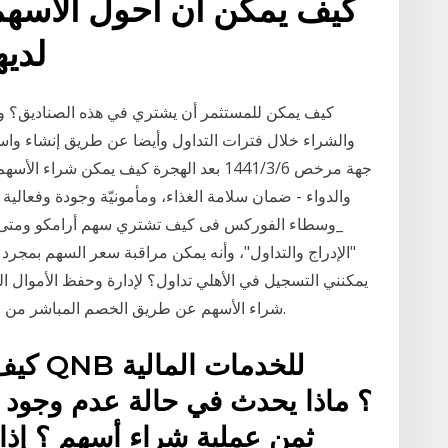
لدي
كيف يمكن للمستثمر أن يشتري في هذه الصناديق؟ وي
والشراء خلال فترات التداول وأيضا عن طريق إنشاء واس
جهة مرخص 6‏‏/3‏‏/1441 بعد الهجرة كيف يمكن
والدواء - ضمان سلامة الغذاء، ومأمونيّة وجودة وفعالية 
_وسطاء الفوركس فى كيف تشتري سهم أرامكو ومتى؟ 
"الإدراج والتداول"، وأنه يمكن مراقبة سعر السهم بمجرد
يمكنني التسجيل في الأهلي تداول؟ لإدارة وحفظ الأموال ا
شراء الأسهم عن طريق الخصم المباشر من الحساب، أو إضافة أي مبلغ ناتج عن بيع أسهم إليه.
كيف ي
ثمن عملية شراء أسهم ؟ إذ