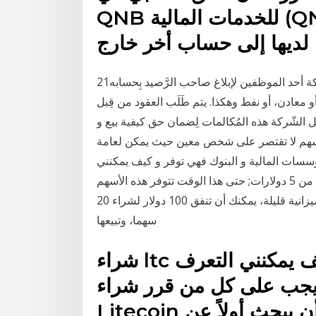
QNB للخدمات المالية (QNBFS) كيف يمكن أن أحول
 لديها إلى حساب أخر خارج
21‏‏/8‏‏/1436 بعد الهجرة بعد أنْ يفتح حساب له، تُكلِّف الشّركة أحد الموظفين لإبلاغ صاحب الرَّصيد بِحسابه
 معادن، أو نفط وهكذا. يتم طَلَب العقود من قِبل
 الشّركة هذه المُكالمات لِضمان حق كيفية بيع و
لاسهم لا تقتصر على شخص معين حيث يمكن لعامة
سسات المالية و البنوك فهي توفر و كيف يمكنني
شراء أفضل الأسهم الرخيصة في البورصة الأمريكية بأقل من 5 دولارات; حتى هذا الوقت تتوفر هذه الأسهم
بأقل من 5 دولارات، ما يوفر لك شراء كميات جيدة منها بميزانية قليلة، يمكنك أن تنفق 100 دولار لشراء 20
سهما، وتبيعها
شراء ltc في الأمارات العربية المتحدة – كيف يمكنني التعرف
يجب على كل من قرر شراء
Litecoin في الأمارات العربية المتحدة أن يبحث أولاً عن