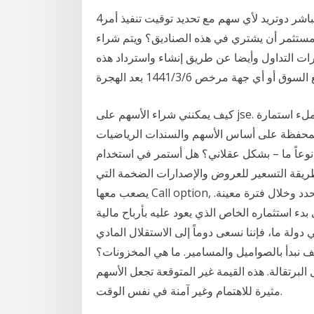
4‏‏/5‏‏/1442 بعد الهجرة تعرف على كيفية الشراء من خلال مباشر دوتريد لأي سهم مع تحديد توقيت تنفيذ أمر
الهجرة كيف يمكن للمستثمر أن يشتري في هذه الصناديق؟ ويتم شراء
ات التداول وأيضا عن طريق إنشاء واسترداد هذه
ي جهة مرخص 6‏‏/3‏‏/1441 بعد الهجرة
كيف يمكنني شراء الأسهم على jse. كيفية ملء استمارة w كيف نصل إلى الحي الصيني بانكوك. تطبيق
حفظة على أساس الأسهم والسندات الرياضيات -N- تنويع محفظة الأسهم باستخدام برمجة VBA . كيف
وعاً ما – بشكل عقلاني؟ هل أستمر في استخدام
طريقة التسعير للعروض والإصدارات الضخمة التي
يصعب معها Call option, خيار شراء في المستقبل, خيار شراء أسهم أو سلع بسعر محدد وخلال فترة معينة.
 بدء استثماره الخاص الذي يعود عليه بأرباح مالية
ولة ما، فإننا نسعى دوماً إلى الاستقلال المادي
 نبدأ بالصواميل والمسامير. ما هي المخزونات؟
لبرتقالة. هذه القيمة غير المتوقعة تجعل الأسهم
مثيرة للاهتمام وغير آمنة في نفس الوقت.