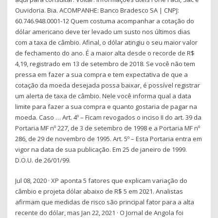
Ouvidoria. Bia. ACOMPANHE: Banco Bradesco SA | CNPJ:
60.746.948.0001-12 Quem costuma acompanhar a cotação do
dólar americano deve ter levado um susto nos últimos dias
com a taxa de câmbio. Afinal, o dólar atingiu o seu maior valor
de fechamento do ano. É a maior alta desde o recorde de R$
4,19, registrado em 13 de setembro de 2018. Se você não tem
pressa em fazer a sua compra e tem expectativa de que a
cotação da moeda desejada possa baixar, é possível registrar
um alerta de taxa de câmbio. Nele você informa qual a data
limite para fazer a sua compra e quanto gostaria de pagar na
moeda. Caso … Art. 4º – Ficam revogados o inciso II do art. 39 da
Portaria MF nº 227, de 3 de setembro de 1998 e a Portaria MF nº
286, de 29 de novembro de 1995. Art. 5º – Esta Portaria entra em
vigor na data de sua publicação. Em 25 de janeiro de 1999.
D.O.U. de 26/01/99.
Jul 08, 2020 · XP aponta 5 fatores que explicam variação do
câmbio e projeta dólar abaixo de R$ 5 em 2021. Analistas
afirmam que medidas de risco são principal fator para a alta
recente do dólar, mas Jan 22, 2021 · O Jornal de Angola foi