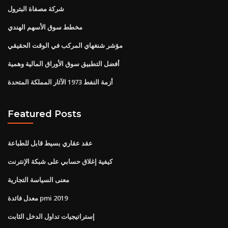
شركة مصفاة البترول
مخطط سوق الأسهم الهندي
مؤشر شنغهاي المركب في الوقت الحقيقي
أفضل التطبيق سوق الأوراق المالية وهمية
أزمة النفط 1973 الآثار المملكة المتحدة
Featured Posts
عقد عقاري بسيط قابل للطباعة
كيفية إغلاق حسابي على شبكة الإنترنت
معنى السياسة التجارية
معدل فائدة pmi 2019
إستراتيجيات تداول الدخل الثابت