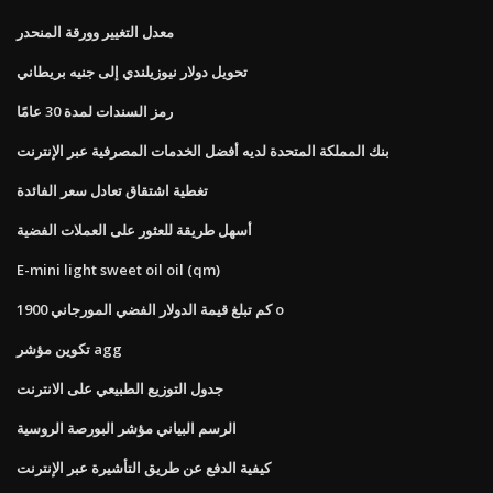
معدل التغيير وورقة المنحدر
تحويل دولار نيوزيلندي إلى جنيه بريطاني
رمز السندات لمدة 30 عامًا
بنك المملكة المتحدة لديه أفضل الخدمات المصرفية عبر الإنترنت
تغطية اشتقاق تعادل سعر الفائدة
أسهل طريقة للعثور على العملات الفضية
E-mini light sweet oil oil (qm)
كم تبلغ قيمة الدولار الفضي المورجاني 1900 o
تكوين مؤشر agg
جدول التوزيع الطبيعي على الانترنت
الرسم البياني مؤشر البورصة الروسية
كيفية الدفع عن طريق التأشيرة عبر الإنترنت