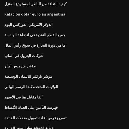
كيفية التعاقد من الباطن لمستودع المنزل
Relacion dolar euro en argentina
الدولار الامريكي الفوركس اليوم
جميع القطع النقدية في اندفاعة الهندسة
ما هي دورة التجارة في سوق رأس المال
شركات البترول في ألمانيا
مؤشر هيرميس أويلر
مؤشر باركليز للائتمان الوسيطة
الولايات المتحدة كندا الرسم البياني
ألفا مقابل بيتا في الأسهم
فهرسة التأمين على الحياة الأقساط
تسريع قرض اعادة تمويل معدلات الفائدة
تغطية اشتقاق تعادل سعر الفائدة