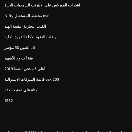
اشارات الفوركس على الانترنت البرمجيات الحرة
Nifty مخطط المستقبل nse
الكتب التجارية التقنية الهند
ونقلت العقود الآجلة القهوة الجليد
الصين 50 مؤشر etf
فئة أ ب وج الأسهم
أعلى 5 منتجي النفط 2019
قائمة الشركات الاسترالية asx 200
أمثلة على تصنيع العقد
6532