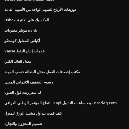
توزيعات الأرباح للسهم الواحد من الأسهم العامة
Hsbc المكسيك على الانترنت
مؤشر معنويات nahb
أكياس المقاول كوستكو
Vause خدمات إنتاج النفط
معدل العائد الكلي
مكتب إحصاءات العمل معدل البطالة حسب المهنة
رسوم التصنيف الائتماني المعنى
لنا سعر زيت فول الصويا
التفاح المؤتمر الوطني العراقي. aapl بعد ساعات التداول - nasdaq.com
كيف قمت بتداول مشبك الورق للمنزل
تصميم المخزون والتجارة