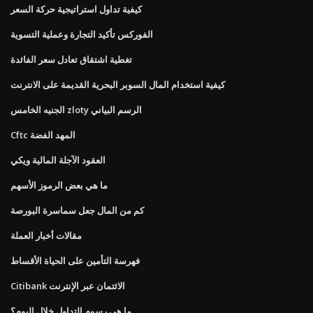
كيفية تداول استراتيجية حركة السعر
الفوركس تأكيد التجارة وعملية التسوية
تغطية اشتقاق تعادل سعر الفائدة
كيفية استخدام المال السوبر البحرية القديمة على الانترنت
الجنيه الخامس zloty الرسم البياني
Cftc المهد الفضة
العقود الآجلة المالية ويكي
ما هي بعض الرموز الأسهم
كم من المال جعل سماسرة البورصة
مقالات أخبار العملة
فهرسة التأمين على الحياة الأقساط
Citibank الائتمان عبر الإنترنت
ما هي رسوم التداول خلال اليوم؟