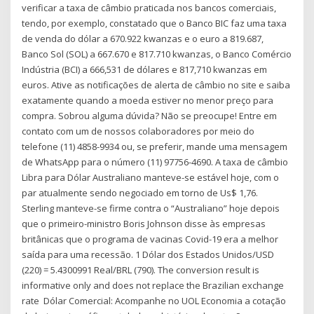
verificar a taxa de câmbio praticada nos bancos comerciais,
tendo, por exemplo, constatado que o Banco BIC faz uma taxa
de venda do dólar a 670.922 kwanzas e o euro a 819.687,
Banco Sol (SOL) a 667.670 e 817.710 kwanzas, o Banco Comércio
Indústria (BCI) a 666,531 de dólares e 817,710 kwanzas em
euros. Ative as notificações de alerta de câmbio no site e saiba
exatamente quando a moeda estiver no menor preço para
compra. Sobrou alguma dúvida? Não se preocupe! Entre em
contato com um de nossos colaboradores por meio do
telefone (11) 4858-9934 ou, se preferir, mande uma mensagem
de WhatsApp para o número (11) 97756-4690. A taxa de câmbio
Libra para Dólar Australiano manteve-se estável hoje, com o
par atualmente sendo negociado em torno de Us$ 1,76.
Sterling manteve-se firme contra o “Australiano” hoje depois
que o primeiro-ministro Boris Johnson disse às empresas
britânicas que o programa de vacinas Covid-19 era a melhor
saída para uma recessão. 1 Dólar dos Estados Unidos/USD
(220) = 5.4300991 Real/BRL (790). The conversion result is
informative only and does not replace the Brazilian exchange
rate Dólar Comercial: Acompanhe no UOL Economia a cotação