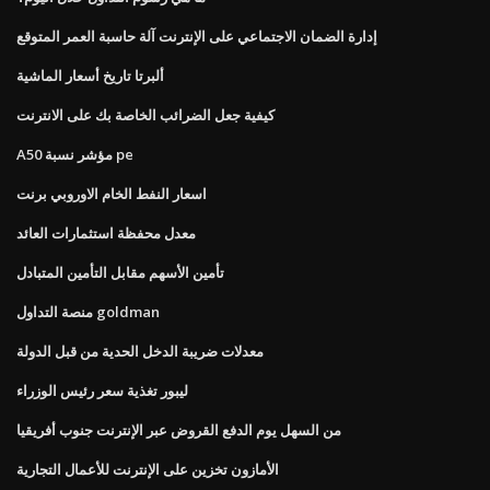
إدارة الضمان الاجتماعي على الإنترنت آلة حاسبة العمر المتوقع
ألبرتا تاريخ أسعار الماشية
كيفية جعل الضرائب الخاصة بك على الانترنت
A50 مؤشر نسبة pe
اسعار النفط الخام الاوروبي برنت
معدل محفظة استثمارات العائد
تأمين الأسهم مقابل التأمين المتبادل
منصة التداول goldman
معدلات ضريبة الدخل الحدية من قبل الدولة
ليبور تغذية سعر رئيس الوزراء
من السهل يوم الدفع القروض عبر الإنترنت جنوب أفريقيا
الأمازون تخزين على الإنترنت للأعمال التجارية