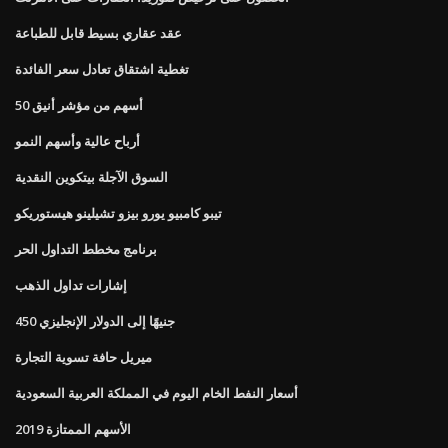
عقد عقاري بسيط قابل للطباعة
تغطية اشتقاق تعادل سعر الفائدة
50 أسهم من مؤشر أنيق
أرباح عالية وأسهم النمو
السوق الآجلة بيتكوين النقدية
تيبو كامبيو يورو بيزو تشيلينو هيستوريكو
برنامج مخطط التداول الحر
إشارات تداول الذهب
450 جنيهًا إلى الدولار الإنجليزي
ميريل حافة تسوية التجارة
أسعار النفط الخام اليوم في المملكة العربية السعودية
الأسهم الممتازة 2019