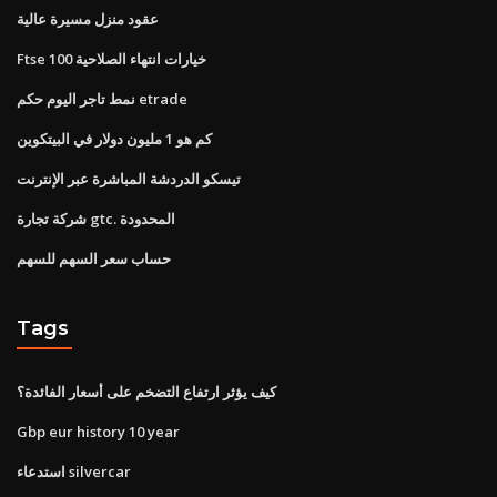
عقود منزل مسيرة عالية
Ftse 100 خيارات انتهاء الصلاحية
نمط تاجر اليوم حكم etrade
كم هو 1 مليون دولار في البيتكوين
تيسكو الدردشة المباشرة عبر الإنترنت
شركة تجارة gtc. المحدودة
حساب سعر السهم للسهم
Tags
كيف يؤثر ارتفاع التضخم على أسعار الفائدة؟
Gbp eur history 10 year
استدعاء silvercar