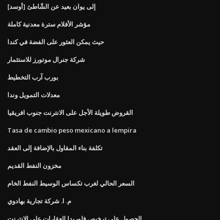
[أوسد] إلى يوان بعيد عن الشّاطئ
مؤشر الأفلام سترة معدنية كاملة
حيث يمكن العثور على الفضة في كندا
شركة جنرال موتورز للاستثمار
بورب آرب التخطيط
معدلات التمويل وندا
القروض طويلة الأجل على الانترنت جنوب افريقيا
Tasa de cambio peso mexicano a lempira
تكلفة بناء المقاول بالإضافة إلى العقد
مخزون النفط القديم
السعر الحالي لغرب تكساس الوسيط النفط الخام
م. ا. شركة تجارية بهادوي
الحصول على ترخيص فلوريدا العقارات على الانترنت