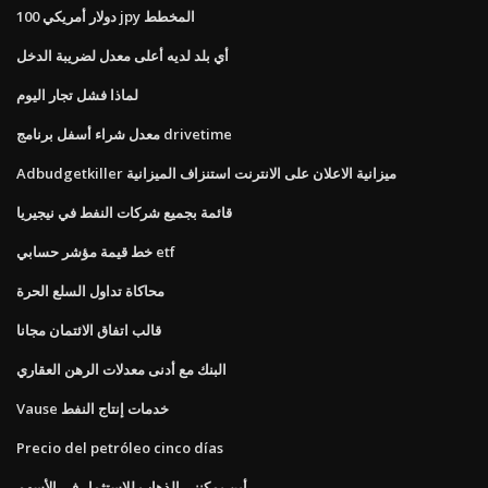
100 دولار أمريكي jpy المخطط
أي بلد لديه أعلى معدل لضريبة الدخل
لماذا فشل تجار اليوم
معدل شراء أسفل برنامج drivetime
Adbudgetkiller ميزانية الاعلان على الانترنت استنزاف الميزانية
قائمة بجميع شركات النفط في نيجيريا
خط قيمة مؤشر حسابي etf
محاكاة تداول السلع الحرة
قالب اتفاق الائتمان مجانا
البنك مع أدنى معدلات الرهن العقاري
Vause خدمات إنتاج النفط
Precio del petróleo cinco días
أين يمكنني الذهاب للاستثمار في الأسهم