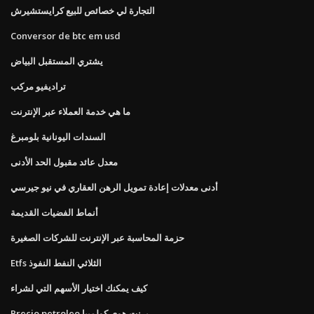
التجارة لي خصائص للبيع كرايستشيرش
Conversor de btc em usd
يشتري المستقبل البياض
تراديفيو مركب
ما هي خدمة العملاء عبر الإنترنت
السندات اليونانية بلومبرغ
معدل عائد مقبول الحد الأدنى
أدنى معدلات إعادة تمويل الرهن العقاري في نيو جيرسي
أنماط الفضيات القديمة
حزمة المحاسبة عبر الإنترنت للشركات الصغيرة
Etfs الثلاثي النفط النفوذ
كيف يمكنك اختيار الأسهم التي لشراء
Precio petroleo برنت هوى كولمبيا