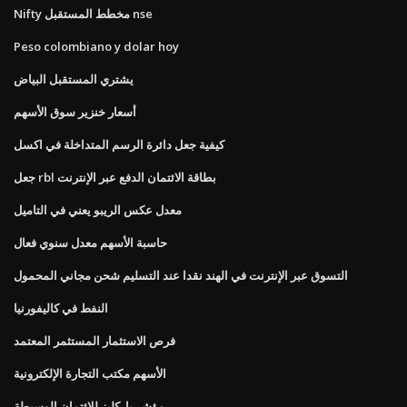
Nifty مخطط المستقبل nse
Peso colombiano y dolar hoy
يشتري المستقبل البياض
أسعار خنزير سوق الأسهم
كيفية جعل دائرة الرسم المتداخلة في اكسل
جعل rbl بطاقة الائتمان الدفع عبر الإنترنت
معدل عكس الريبو يعني في التاميل
حاسبة الأسهم معدل سنوي فعال
التسوق عبر الإنترنت في الهند نقدا عند التسليم شحن مجاني المحمول
النفط في كاليفورنيا
فرص الاستثمار المستثمر المعتمد
الأسهم مكتب التجارة الإلكترونية
مؤشر باركليز للائتمان الوسيطة