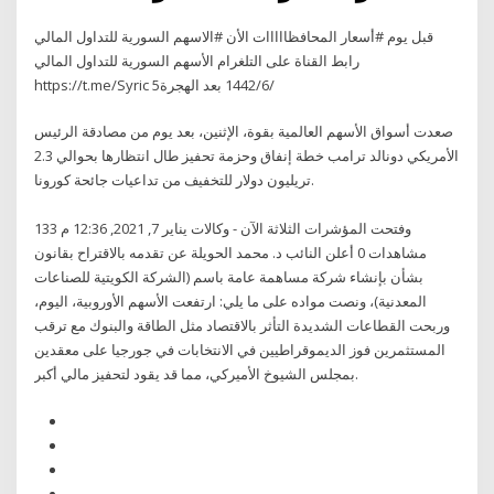
قبل يوم #أسعار المحافظااااات الأن #الاسهم السورية للتداول المالي
رابط القناة على التلغرام الأسهم السورية للتداول المالي
https://t.me/Syric 5‏‏/6‏‏/1442 بعد الهجرة
صعدت أسواق الأسهم العالمية بقوة، الإثنين، بعد يوم من مصادقة الرئيس
الأمريكي دونالد ترامب خطة إنفاق وحزمة تحفيز طال انتظارها بحوالي 2.3
تريليون دولار للتخفيف من تداعيات جائحة كورونا.
وفتحت المؤشرات الثلاثة الآن - وكالات يناير 7, 2021, 12:36 م 133
مشاهدات 0 أعلن النائب د. محمد الحويلة عن تقدمه بالاقتراح بقانون
بشأن بإنشاء شركة مساهمة عامة باسم (الشركة الكويتية للصناعات
المعدنية)، ونصت مواده على ما يلي: ارتفعت الأسهم الأوروبية، اليوم،
وربحت القطاعات الشديدة التأثر بالاقتصاد مثل الطاقة والبنوك مع ترقب
المستثمرين فوز الديموقراطيين في الانتخابات في جورجيا على معقدين
بمجلس الشيوخ الأميركي، مما قد يقود لتحفيز مالي أكبر.