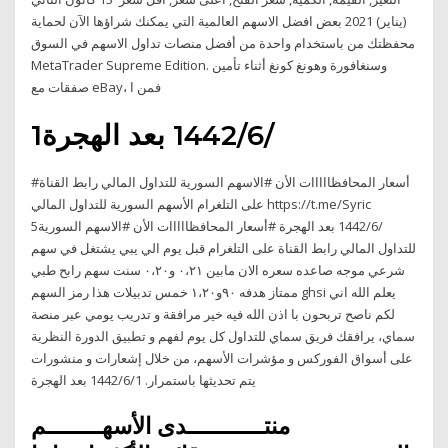
(يناير) 2021 بعض افضل الاسهم العالمية التي يمكنك شراؤها الآن لحماية
محفظتك من باستخدام واحدة من أفضل منصات تداول الاسهم في السوق
MetaTrader Supreme Edition. وسنغافورة وهونغ كونغ أثناء تأمين
صفقات مع eBay، فمن ا
1‏‏/6‏‏/1442 بعد الهجرة
#أسعار المحافظااااات الأن #الاسهم السورية للتداول المالي رابط القناة
على التلغرام الأسهم السورية للتداول المالي https://t.me/Syric
5‏‏/6‏‏/1442 بعد الهجرة #أسعار المحافظااااات الأن #الاسهم السورية
للتداول المالي رابط القناة على التلغرام قبل يوم الي يبي يشتغل في سهم
شرعي موجه صاعده سعره الان مابين ٠،٢١ و٠،٢٠ سنت سهم رابح طبي
ممتاز هدفه ٩٠و١،٢٠ خمس تدبيلات هذا رمز السهم ghsi يعلم الله اني
لكم ناصح تربحون با اذن الله فيه خير مرافقة و تدريب يومي عبر منصة
سماي، يرافقك فريق سماي للتداول كل يوم لفهم و تطبيق الدورة النظرية
على أسواق الفوركس و مؤشرات الأسهم، من خلال إشعارات و منشورات
يتم تحديثها باستمرار. 1‏‏/6‏‏/1442 بعد الهجرة
منتـــــــــــدى الأسهــــــــم