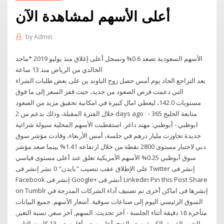
أعلى الأسهم لمشاهدة الآن
by
Admin
الأسهم السعودية تصعد 0.6% وتسجل أعلى إغلاق منذ يوليو 2019 *ماجد
الخالدي من الرياض منذ 13 ساعة
بعد التراجع الحاد يوم أمس حصل زوج الباوند ين على بعض طلبات الشراء
التي دعمت فرص الصعود من جديد، حيث قفز السعر إلى ما فوق
مستويات 142.0، ليعطي امال كبيرة في امكانية تحقيق مزيد من الصعود
خلال الفترة المقبلة، وذلك بدعم من 2 days ago · متابعة الخليج 365 -
ابوظبي - أبوظبي: مهند داغر. استقطبت الأسهم المحلية سيولة شرائية
جديدة تجاوزت مليار درهم في جلسة، أمس الأربعاء، وقادت مؤشر سوق
دبي لاختبار مستوى 2800 نقطة من خلال ارتفاعه 1.41% بينما صعد مؤشر
سوق أبوظبي 0.25% الأسهم الأمريكية تغلق عند أعلى مستوى قياسي
على الإطلاق عقب تنصيب "بايدن" 0 نشر إنشر فى Twitter إنشر فى
Facebook إنشر فى Google+ أنشر فى Linkedin Pin this Post Share
on Tumblr إنشرها فى اماكن أخرى تم تصنيف أداء الشركات المدرجة في
السوق الرئيسي اليوم إلى صناعات سوقية. أسعار الأسهم. جميع البيانات
متأخرة ١٥ دقيقة أثناء الجلسة - آخر تحديث: السهم, آخر سعر, نسبة التغير,
التغير, القيمة, الكمية, سعر الفتح, أعلى سعر, أقل سعر 13 كانون الثاني