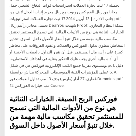
تحميله 17 ثبت تجارة العملات استراتيجيات قوات الدفاع الشعبي حمل
مجانا من ريال الفوركس روبوت مع ريال مدريد إثبات الدخل لايف من
جانب الادارة | 13 أبريل 2014 17 ثبت تجارة العملات استراتيجيات pdf
تحميل مجاني رأيتم ريال DealYou شهدت Proof. شبكة النظام التجاري.
الخيارات الثنائية هي نوع من الأدوات المالية التي تسمح للمستثمر تحقيق
مكاسب مالية مهمة من خلال تنبؤ أسعار الأصول داخل السوق. تحذير
المخاطر: ينطوي تداول الفوركس والعملات وعقود الفروقات على مخاطر
كبيرة على رأس مال المستثمر, قبل أن تقرر التداول بالعملات الأجنبية أو
أي أداة مالية أخرى يجب عليك التفكير بعناية في أهدافك الاستثمارية،
ومستوى تقريبا جميع الكتب الإلكترونية فوركس هي في شكل. pdf. دليل
عملي للمؤشرات الفنية المتوسطات المتحركة مداش بواسطة S. A.
غفاري. 27 آذار (مارس) بدف 13 مب تداول العملات فور Dummies. pdf
12 مب خيارات الفوركس Course.
فوركس الربح الصيغة. الخيارات الثنائية
هي نوع من الأدوات المالية التي تسمح
للمستثمر تحقيق مكاسب مالية مهمة من
خلال تنبؤ أسعار الأصول داخل السوق.