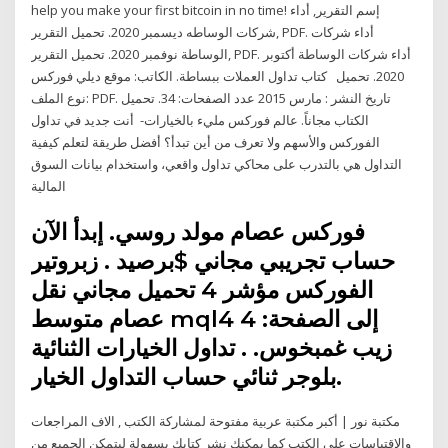
help you make your first bitcoin in no time! إسم التقرير, أداء
شركات الوساطه ديسمبر 2020. تحميل التقرير, PDF. أداء شركات
الوساطة نوفمبر 2020. تحميل التقرير, PDF. أداء شركات الوساطة أكتوبر
2020. تحميل كتاب تداول العملات ببساطة. الكاتب: موقع ديلي فوركس
نوع الملف: PDF. تاريخ النشر : مارس 2015 عدد الصفحات: 34. تحميل
الكتاب مجاناً. عالم فوركس مليء بالخيارات- أنت جديد في تداول
الفوركس والأسهم ولا تعرف من أين تبدأ؟ أفضل طريقة لتعلم كيفية
التداول هي بالتدرب على محاكي تداول واقعي، واستخدام بيانات السوق
المالية
فوركس عصام مولد روسي. إبدأ الآن
حساب تجريبي مجاني $برصيد . زبروتير
الفوركس مؤشر 4 تحميل مجاني نقل
عصام متوسط mql4 إلى الصفحة: 4
زيب غمبخوس. . تداول الخيارات الثنائية
بلوجر ثنائي حساب التداول الخيار.
مكتبة نور | أكبر مكتبة عربية مفتوحة لمشاركة الكتب , الاف المراجعات
والاقتباسات على الكتب كما يمكنك نشر كتابك بسهولة ليتمكن الجميع من