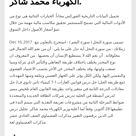
الكهرباء محمد شاكر.
تحميل البيانات التاريخية الفوركس مجاناً. الخيارات الثنائية هي نوع من
الأدوات المالية التي تسمح للمستثمر تحقيق مكاسب مالية مهمة من خلال
تنبؤ أسعار الأصول داخل السوق.
Dec 10, 2017 · تسمى سورة النحل ( سورة النعم ) - استخرج بالتعاون مع
زملائك - من سورة النحل آية تدل على ما يلي : أن من نعم الله الجمال في
مخلوقاته . أن نعم الله لا يستطيع الإنسان أن يحصيها . من المعروف ان
نوع المخدر يختلف باختلاف طريقة التعاطي والتأثير الذي تتركه ومما
صنعت ولونها، وقد يختلف المخدر عن الأخر بحسب الاعتماد العضوي
والنفسي إليها، ولكن الكل يؤثر على الجهاز العصبي ويتلفه ومنها المهدئات
(مع طريقة الحل) حل درس قوانين الغازات 1-7 كيمياء ثاني ثانوي ف2 حل
معادلات الدرجة الثانية في متغير واحد بطريقة القانون العام تلخيص مميز
لدرس أنشطة في الخلية تدرس شركات الطاقة الجديدة والمتجددة
ضوابط المرحلة الثانية من مشروعات تعريفة التغذية التى سيتم البدء فى
تطبيقها 28 أكتوبر، وفقاً لما أعلنة وزير الكهرباء محمد شاكر. تحليل درس
الى الذين يرفضون التغيير مذكرات العشماوي الصف الحادي عشر
مذكرات العشماوي لغة