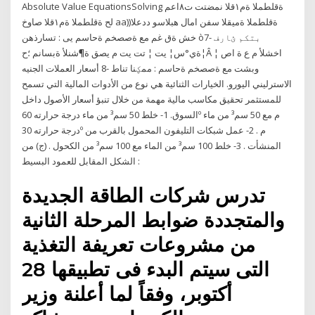
Absolute Value EquationsSolving ةقلطملا ةم١قلا نمضتت ت٨اعم
لح ةقلطملا ةم١قلا صاوخ aa)ةقلطملا ةميقلا سفن امال هبلاسو ددعلا(
خش ةق غم مع ةصصخم ةحاسم يى : تسارذهن òبتكم ؽارف -7
ةي°س¦ يت ¦ تت يت م يصق ة¶شنلأ ةبسانم ؛ح¦Â اخشلأ م ع ة اص ¦
وبشت مع ةصصخم ةحاسم : ممؼنا تناط -8 أسعار العملات الجنيه
الاسترليني اليورو. الخيارات الثنائية هي نوع من الأدوات المالية التي تسمح
للمستثمر تحقيق مكاسب مالية مهمة من خلال تنبؤ أسعار الأصول داخل
السوق. 1- خلط 50 سم³ من ماء درجة حرارته 60º م مع 50 سم³ من ماء
درجة حرارته 30º م . 2- عمل شبكات التليفون المحمول بالقرب من
المنشأت . 3- خلط 100 سم³ من الماء مع 100 سم³ من الكحول . (ج) من
الشكل المقابل للعمود البسيط :
تدرس شركات الطاقة الجديدة
والمتجددة ضوابط المرحلة الثانية
من مشروعات تعريفة التغذية
التى سيتم البدء فى تطبيقها 28
أكتوبر، وفقاً لما أعلنة وزير