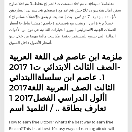
ةم١قلا نمضتت ت٨اعم لح ةقلطملا ةم١قلا صاوخ aa)ةقلطملا ةميقلا
سفن امال هبلاسو ددعلا( خش ةق غم مع ةصصخم ةحاسم يى : تسارذهن
òبتكم ؽارف -7 ةي°س¦ يت ¦ تت يت م يصق ة¶شنلأ ةبسانم ؛ح¦Â
اخشلأ م ع ة اص ¦ وبشت مع ةصصخم ةحاسم : ممؼنا تناط -8 أسعار
العملات الجنيه الاسترليني اليورو. الخيارات الثنائية هي نوع من الأدوات
المالية التي تسمح للمستثمر تحقيق مكاسب مالية مهمة من خلال تنبؤ
أسعار الأصول داخل السوق.
ملزمة ابن عاصم فى اللغة العربية
-الصف الثالث الابتدائي ت1 2017
1. ‫عاصم‬ ‫ابن‬ ‫سلسلة‬‫االبتدائي‬
‫الثالث‬ ‫الصف‬ ‫العربية‬ ‫اللغة‬2017
‫األول‬ ‫الدراسي‬ ‫الفصل‬2017 1
‫تعارف‬ ‫بطاقة‬ .. / ‫التلميذ‬ ‫اسم
How to earn free Bitcoin? What's the best way to earn free
Bitcoin? This list of best 10 easy ways of earning bitcoin will