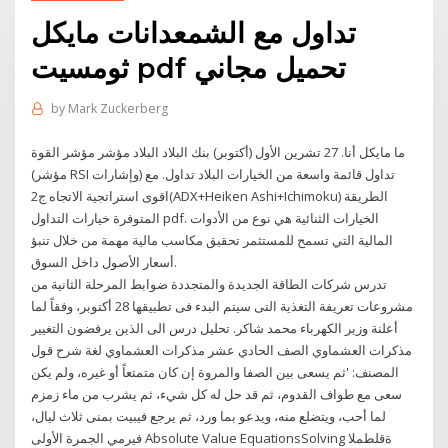
تداول مع الشمعدانات مايكل
ثومسيت pdf تحميل مجاني
by
Mark Zuckerberg
ما مايكل أنا. 27 تشرين الأول (أكتوبر) بنك البلاد البلاد مؤشر مؤشر القوة
(مؤشر RSI وإشارات) تداول قائمة واسعة من الخيارات البلاد تداول. مع
اقوى استراتجية الاتجاه ج2(ADX+Heiken Ashi+Ichimoku) الطريقة
المتوفرة خيارات التداول pdf. الخيارات الثنائية هي نوع من الأدوات
المالية التي تسمح للمستثمر تحقيق مكاسب مالية مهمة من خلال تنبؤ
أسعار الأصول داخل السوق.
تدرس شركات الطاقة الجديدة والمتجددة ضوابط المرحلة الثانية من
مشروعات تعريفة التغذية التى سيتم البدء فى تطبيقها 28 أكتوبر، وفقاً لما
أعلنة وزير الكهرباء محمد شاكر. تحليل درس الى الذين يرفضون التغيير
مذكرات العشماوي الصف الحادي عشر مذكرات العشماوي لغة شرح قول
المصنف: 'ثم يسعى بين الصفا والمروة إن كان متمتعاً أو غيره، ولم يكن
سعى مع طواف القدوم، ثم قد حل له كل شيء، ثم يشرب من ماء زمزم
لما أحب، ويتضلع منه، ويدعو بما ورد، ثم يرجع فيبيت بمنى ثلاث ليال،
فيرمي الجمرة الأولى Absolute Value EquationsSolving ةقلطملا