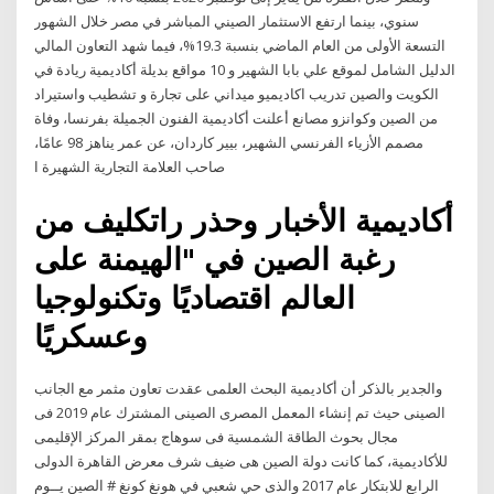
سنوي، بينما ارتفع الاستثمار الصيني المباشر في مصر خلال الشهور
التسعة الأولى من العام الماضي بنسبة 19.3%، فيما شهد التعاون المالي
الدليل الشامل لموقع علي بابا الشهير و 10 مواقع بديلة أكاديمية ريادة في
الكويت والصين تدريب اكاديميو ميداني على تجارة و تشطيب واستيراد
من الصين وكوانزو مصانع أعلنت أكاديمية الفنون الجميلة بفرنسا، وفاة
مصمم الأزياء الفرنسي الشهير، بيير كاردان، عن عمر يناهز 98 عامًا،
صاحب العلامة التجارية الشهيرة ا
أكاديمية الأخبار وحذر راتكليف من
رغبة الصين في "الهيمنة على
العالم اقتصاديًا وتكنولوجيا
وعسكريًا
والجدير بالذكر أن أكاديمية البحث العلمى عقدت تعاون مثمر مع الجانب
الصينى حيث تم إنشاء المعمل المصرى الصينى المشترك عام 2019 فى
مجال بحوث الطاقة الشمسية فى سوهاج بمقر المركز الإقليمى
للأكاديمية، كما كانت دولة الصين هى ضيف شرف معرض القاهرة الدولى
الرابع للابتكار عام 2017 والذى حي شعبي في هونغ كونغ # الصين يــوم