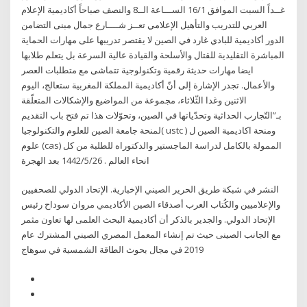
غــداً السبت الموافق 16/1 الســـاعة الــ8 والنصف صباحاً أكاديمية الإعلام
العربي للتدريب والتأهيل الإعلامي تعــز شــــارع جمال مبنى التضامن
الدور أكاديمية للبادي غارد في الصين لا يقتصر تدريبها على مهارات الحماية
المباشرة التقليدية للقتال والأسلحة والقيادة عالية السرعة بل يتعلم طلابها
ايضا مهارات حديثة رقمية وتكنولوجية تتماشى مع متطلبات العصر
والأعمال. تجدر الإشارة إلى أنّ أكاديمية المملكة المغربية ستعالج، اليوم
الاثنين وغدا الثّلاثاء، مجموعة من المواضيع والإشكالات المتعلّقة
بـ”التّجارب الحداثية وتحدّياتها في الصين، وتحوّلات هذا تم فتح باب التقديم
لمنحة جامعة الصين للعلوم والتكنولوجيا( ustc ) ومنحة اكاديمية الصين ل
علوم (cas) الممولة بالكامل لدراسة الماجستير والدكتوراه للطلبة من كل
انحاء العالم . 26‏‏/5‏‏/1442 بعد الهجرة
النشر في شبكة طريق الحرير الصيني الإخبارية. الإتحاد الدولي للصحفيين
والإعلاميين والكُتاب العرب أصدقاء الصين الأكاديمي مروان سوداح رئيس
الإتحاد الدولي. والجدير بالذكر أن أكاديمية البحث العلمى لها تعاون مثمر
مع الجانب الصينى حيث تم إنشاء المعمل المصري الصيني المشترك عام
2019 في مجال بحوث الطاقة الشمسية في سوهاج