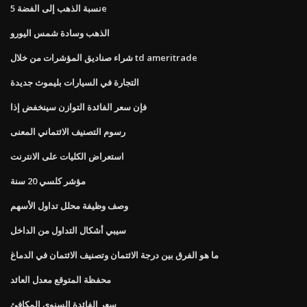
نسبة الذهب إلى الفضة 5e
الذهب وسادة شمس اليورو
شراء صناديق المؤشرات من خلال td ameritrade
التجارة في السيارات بليموث جديدة
فإن سعر الفائدة التوازن سينخفض ​​إذا
رسوم التصنيف الائتماني المعنى
استعراض الكليات على الانترنت
مؤشر كلسي 20 سنة
وصف وظيفة محلل تداول الأسهم
سيبي أشكال التداول من الداخل
ما هو الفرق بين درجة الائتمان وتصنيف الائتمان في الدماغ
محفظة المتوقع معدل العائد
سعر الفائدة السنوي المكافئ