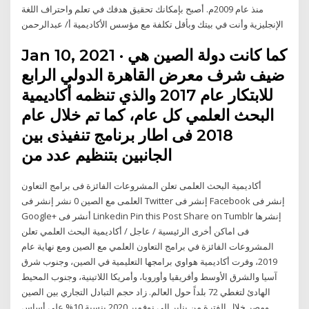
منذ عام 2009م. أصبح بإمكانك تحقيق هدفك في تعلم واحتراف اللغة
الإنجليزية وأنت في بيتك وبأقل تكلفة مع مؤسس الأكاديمية أ/ عبدالرحمن
Jan 10, 2021 · كما كانت دولة الصين هي
ضيف شرف معرض القاهرة الدولي الرابع
للابتكار عام 2017 والذي تنظمه أكاديمية
البحث العلمي كل عام، كما تم خلال عام
2018 فى اطار برنامج تنفيذى بين
الجانبين بتنظيم عدد من
أكاديمية البحث العلمى تعلن المشروعات الفائزة فى برامج التعاون
العلمى مع الصين 0 نشر إنشر فى Twitter إنشر فى Facebook إنشر فى
Google+ أنشر فى Linkedin Pin this Post Share on Tumblr إنشرها
فى اماكن أخرى الرئيسية / عاجل / أكاديمية البحث العلمي تعلن
المشروعات الفائزة في برامج التعاون العلمي مع الصين ومع نهاية عام
2019، وفرت أكاديمية هواوي برامجها التعليمية في الصين، وجنوب شرق
آسيا والشرق الأوسط وأفريقيا وأوروبا، وأمريكا اللاتينية، وجنوب المحيط
الهادئ لتغطي 72 بلداً حول العالم. زاد حجم التبادل التجاري بين الصين
ومصر خلال الفترة من يناير إلى نوفمبر 2020 بنسبة 10% على أساس