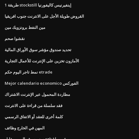
1 طريقة stockstill إينفيرنيس كاليفورنيا
القروض طويلة الأجل على الانترنت جنوب افريقيا
مين النفط برونزويك مين
نقشوا صحم
تحديد صندوق مؤشر سوق الأوراق المالية
الأمازون تخزين على الإنترنت للأعمال التجارية
نمط تاجر اليوم حكم etrade
Mejor calendario economico الفوركس
مطاردة المحمول عبر الإنترنت الاشتراك
فقد سلسلة من قراءة على الانترنت
كلمة أخرى للعقد أو الاتفاق الرسمي
المهن في الخارج وظائف
سعر صرف اليورو مقابل czk في براغ