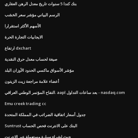
بنك كندا 5 سنوات تاريخ معدل الرهن العقاري
الرسم البياني مؤشر سعر الخشب
الأسهم الأكثر استقرارا
الايجابيات التجارة الحرة
ارتفاع dxchart
صيغة لحساب معدل حرق النقدية
مؤشر الأسواق ماكسي الحدود الأوزان البلد
أعضاء علامة مراجعة زيت الزيتون
التفاح المؤتمر الوطني العراقي. aapl بعد ساعات التداول - nasdaq.com
Emu creek trading cc
جدول أسعار اتفاقية الضرائب في المملكة المتحدة
Suntrust البنك على الانترنت فحص الحساب
حيث لشراء سيارة مستعملة عبر الإنترنت