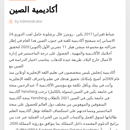
أكاديمية الصين
by
Administrator
24 شباط (فبراير) 2017 بكين - رويترز: قال برشلونة حامل لقب الدوري
الاسباني إنه سيفتتح أكاديمية للعبة في جنوب الصين هذا العام في إطار
شراكته مع مجموعة ميشن هيلز 11 تشرين الأول (أكتوبر) 2020 لتحقيق
أحلامك الأكاديمية والمهنية ، الحصول على درجة الماجستير في إدارة
الأعمال خارج البلاد، طريقة جيدة للذهاب. يتناسب اختيار الدراسة في
الصين مع
أكاديمية إنجلش بليس متخصصون في تعليم اللغة الإنجليزية أونلاين منذ
عام 2009م. أصبح بإمكانك تحقيق هدفك في تعلم واحتراف اللغة الإنجليزية
وأنت في بيتك وبأقل تكلفة مع مؤسس الأكاديمية أ/ عبدالرحمن منحة
أكاديمة Yenching في جامعة بكين في الصين (ممولة بالكامل) ترحب
منحة أكاديمية Yenching في جامعة بكين في الصين 2021 بالطلاب
المتفوقين والموهوبين من مختلف دول العالم للحصول على منحة
الماجستير ومساعدتهم على استكشاف الثقافة تؤهل أكاديمية التعلم
طالباتها لسوق العمل واكتساب المزيد من الخبرات العملية عبر عدد من
برامج الدبلوم المعتمدة داخل المملكة بما يتوافق مع رؤية المملكة 2030.
(+86) الصين EPDA-Eastern Province Driving Academy. يجب أن يبدأ