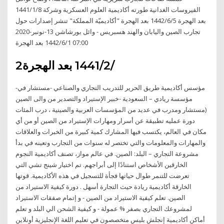
الفيروسات الغدانية طورته أكاديمية العلوم العسكرية وشركة 8‏‏/1‏‏/1441
بعد الهجرة 5‏‏/6‏‏/1442 بعد الهجرة "أكاديميّة المملكة" تنشر إصدارات حول
تجارب الصين واليابان والهند هسبريس - وائل بورشاشن 13-نونبر-2020
07:00 1‏‏/6‏‏/1442 بعد الهجرة
2‏‏/2‏‏/1441 بعد الهجرة
-مؤسس أكاديمية طريق الحرير للتدريب التجاري والصناعي -مستشار في
مؤسسة ريادي – السعودية -خبير الإستيراد والتصدير من والى الصين
(مستشار ومدرب في عديد من المؤسسات العربية والصينية ، درب المئات
دورة عمليه تطبيقة عن أسرار ومهارات الإستيراد من الصين أو من أي
مكان في العالم، يكتسب فيها المشارك كمية كبيرة من الخبرات والعلاقات
والمهارات والمعلومات والتي تختصر له سنوات من التجارب وتعينه في بدأ
مشروعة التجاري – البلد: الصين. في عالم مواز، تصنف أكاديمية النجوم
الخارقين الأشخاص استنادًا إلى أبراجهم. تم اختيار شينج تشي التي
تعرضت للتنمر طوال حياتها فجأة للتسجيل في هذه الأكاديمية. قوتها
الخارقة أكاديمية ريادة حيث التجارة أسهل . دورة كيفية الاستيراد من
الصين. تعلم كيفية الاستيراد من الصين - و إتمام صفقات الاستيراد
لمشروعك التجاري بصفر % عمولة - و كيفية الشحن الي البلد و تعلم
أماكن أكاديمية إنجلش بليس متخصصون في تعليم اللغة الإنجليزية أونلاين