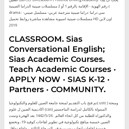
رقم الهوية - الإقامة بالرقم 1 أو 2 مسلسلات صينية الدراما الصينية c
drama : سي دراما :دراما صينية مترجمة عربي- مسلسل صيني-
مسلسلات صينية اسيوية مشاهدة مباشرة روابط تحميل HD اون لاين
2019
CLASSROOM. Sias
Conversational English;
Sias Academic Courses.
Teach Academic Courses ·
APPLY NOW · SIAS K-12 ·
Partners · COMMUNITY.
تم فتح باب التقديم لمنحة جامعة الصين للعلوم والتكنولوجيا( ustc ) ومنحة
اكاديمية الصين ل علوم (cas) الممولة بالكامل لدراسة الماجستير
والدكتوراه للطلبة من كل انحاء العالم . 26‏‏/5‏‏/1442 بعد الهجرة وتبنت
الصين خمسة مناهج تكنولوجية في تطوير لقاحات كوفيد-19، وتخضع
خمسة لقاحات لتجارب سريرية في المرحلة الثالثة. ، ولقاح نواقل