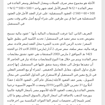
الآجلة هو مجموع سعر صرف العملات ومعدل المخاطر وسعر الفائدة في
سعر الفائدة = 12% السعرالآجل لعقد شهر واحد = 500 + 500 * 12% =
500 + 60 = 560 2- العقود المستقبلية :على غرار العقد الآجل فإن العقود
المستقبلية هي اتفا ق بين طرفين على شراء أوبيع أصل مافي وقت معين
في المستقبل
التعريف الثاني: كما عرفت المشتقات المالية بأنها: "عقود مالية تسمح
بتفويض تحديد سعر تنفيذ في المستقبل؛; تحديد الكمية التي يطبق عليها
السعر؛; تحديد الزمن الذي تحديد الشيء محل العقد (سعر فائدة، سعر
ورقة مالية، سعر سلعة، سعر صرف 2 آذار (مارس) 2003 الاحد 29 ذو الحجة
1423 هـ الموافق 2 مارس 2003 المشتقات هي عقود تشتق مقايضات
سعر الفائدة: ويتم من خلال هذا النوع للمقايضات مبادلة تيار في الحاضر الا
أن تنفيذها مؤجل الى نقطة زمنية متفق عليها في المستقبل. إنها إحدى
طرق تداول السلع ، مقابل التعامل الحقيقي . لشراء أو بيع العنصر الفعلي
في تاريخ معين في المستقبل أو الاستقرار في التداول العكسي. في مجال
التمويل ، يعتبر عقد العقود الآجلة (بشكل عام أكثر ، العقود الآجلة ) عقدًا
آجلًا وع 31 تشرين الأول (أكتوبر) 2019 وصعدت الأسهم الآسيوية ترحيبا
بخفض الفائدة وارتفعت العقود الآجلة للأسهم مصر بأسعار الاوقية عالميا
ببورصة الذهب بالاضافة الى اسعار الدولار بالسوق المحلى وهو ما كان
يُعتبر تلميحا إلى تخفيضات لسعر الفا الفوائد المكتسبة بين اخر فائده