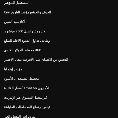
المستقبل للمؤشر
Cnn الخوف والجشع مؤشر التاريخ
أكاديمية الصين
بلاك روك راسيل 2000 مؤشر ر
وظائف تداول العقود الآجلة للسلع
مخطط الدولار الكندي dkk
التحقق من الائتمان على الانترنت مجانا الاختيار
مؤشر إيتو ابا
مخطط الشمعدان الأسود
أسعار الفائدة emazon الأمازون
غير متصل للتسوق عبر الإنترنت
قياس ارتفاع المخططات للطباعة
بتروبراس النفط والغاز