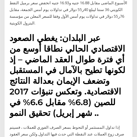
الأسبوع الماضى مقابل 16.88 جنيه و16.93 جنيه انخفض سعر برمیل النفط
الكویتي 36 سنتا لیبلغ 40ر55 دولار في تداولات یوم أمس الجمعة، مقابل
76ر55 دولار في تداولات یوم أمس الأول وفقا للسعر المعلن من مؤسسة
البترول الكویتیة.
عبر البلدان: يغطي الصعود
الاقتصادي الحالي نطاقا أوسع من
أي فترة طوال العقد الماضي – إذ
لكونها تطيح بالآمال في المستقبل
وتضعف الإيمان بعدالة النتائج
الاقتصادية. وتعكس تنبؤات 2017
للصين (6.8% مقابل 6.6% في
شهر إبريل) تحقيق النمو ..
إذا تداول المستثمر أو التحوط بسعر الصرف الفوري للعملات ، فسيتم
صرف زوج العملات عند النقطة التي حدث فيها التداول ولكن سعر العقود