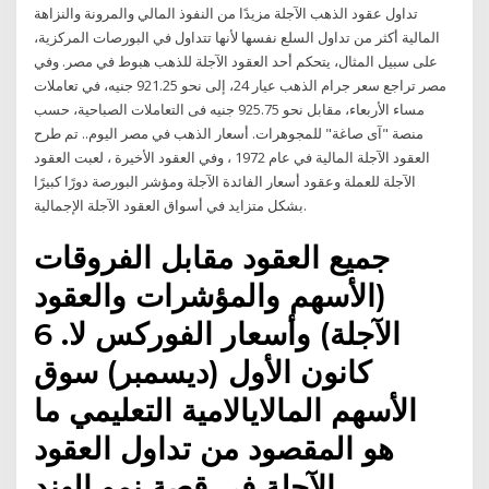
تداول عقود الذهب الآجلة مزيدًا من النفوذ المالي والمرونة والنزاهة
المالية أكثر من تداول السلع نفسها لأنها تتداول في البورصات المركزية،
على سبيل المثال، يتحكم أحد العقود الآجلة للذهب هبوط في مصر. وفي
مصر تراجع سعر جرام الذهب عيار 24، إلى نحو 921.25 جنيه، في تعاملات
مساء الأربعاء، مقابل نحو 925.75 جنيه فى التعاملات الصباحية، حسب
منصة "آى صاغة" للمجوهرات. أسعار الذهب في مصر اليوم.. تم طرح
العقود الآجلة المالية في عام 1972 ، وفي العقود الأخيرة ، لعبت العقود
الآجلة للعملة وعقود أسعار الفائدة الآجلة ومؤشر البورصة دورًا كبيرًا
بشكل متزايد في أسواق العقود الآجلة الإجمالية.
جميع العقود مقابل الفروقات
(الأسهم والمؤشرات والعقود
الآجلة) وأسعار الفوركس لا. 6
كانون الأول (ديسمبر) سوق
الأسهم المالايالامية التعليمي ما
هو المقصود من تداول العقود
الآجلة في قصة نمو الهند.