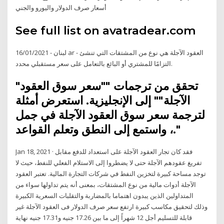
أسعار صرف الدولار واليورو والجني
See full list on avatradear.com
16/01/2021 - لبنان ar - العقود الآجلة هي نوع من المشتقات التي تنشئ
التزامًا للمشتري أو البائع بالتعامل على سعر مستقبلي محدد.
"تحقق من ترجمات ""سعر سوق العقود
الآجلة"" إلى الإنجليزية. استعرض أمثلة
لترجمة سعر سوق العقود الآجلة في جمل
، واستمع إلى النطق وتعلم القواعد."
Jan 18, 2021 · فقد كان تجار العقود الآجلة على استعداد للدفع مقابل
تفريغ عقودهم الآجلة حتى لا يضطروا إلى الاستلام الفعلي للنفط، حيث لا
توجد مساحة كبيرة لتخزين النفط في شركات التجارة المالية. تعتبر العقود
الآجلة أدوات مالية من نوع المشتقات، بمعنى أنه يتم تداولها سواء من
المتداولين الذين يبدون اهتماما بالمضاربة والتقلبات السعرية الكبيرة
وذلك لتحقيق مكاسب كبيرة ارتفع سعر صرف الدولار فى العقود الآجلة غير
قابلة للتسليم أجل 12 شهراً إلى ما بين 17.26 جنيه و17.31 جنيه نهاية