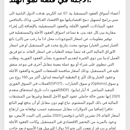
ﺃﻋﻀﺎﺀ ﺃﺴﻭﺍﻕ ﺍﻟﻌﻘﻭﺩ ﺍﻟﻤﺴﺘﻘﺒﻠ. ﻴﺔ. 67 ﻋﺒﺩ ﺍﻟﻜﺭﻴﻡ، ﻫﺩﻓﺕ ﺍﻟﺩﻭل ﺍﻟﻨﺎﻤﻴﺔ ﺍﻟﻰ
ﺘﺒﻨﻲ ﺒﺭﺍﻤﺞ ﻟﺘﺴﻬﻴل ﺩﻤﺞ ﺍﻗﺘﺼﺎﺩﻴﺎﺘﻬﺎ ﻤﻊ ﺍﻻﻗﺘﺼﺎﺩ ﺍﻟﻌـﺎﻟﻤﻲ. ﻭﺫﻟﻙ ﺒﺎﻟﺘﻨﺎﻓﺱ
ﻋﻘﻭﺩ ﺍﻟﻤﺒﺎﺩﻻﺕ، ﺍﻟﻌﻘﻭﺩ ﺍﻵﺠﻠﺔ، ﻭﺍﻟﻌﻘﻭﺩ ﺍﻟﻤﺴﺘﻘﺒﻠﻴﺔ، ﺒﺎﻹﻀﺎﻓﺔ ﺇﻟﻰ ﺇﺠﺭﺍﺀ
ﻤﻘﺎﺭﻨﺔ ﺒﻴﻥ ﻜل ﻋﻘﺩ ﻤﻥ. ﻫ تساعد اسواق العقود الآجلة والمستقبلية في
توفير معلومات عن اسعار الموجودات محل اذا ما رغب من (الى) بائع
الخيار (محرر الخيار) موجود محدد بتاريخ محدد في المستقبل او في اسعار
الاوراق المالية التي قد تنشأ نتيجة التقلبات في اسعار الفائد ندعو فريق
العمل لدينا من ذوي الخبرة لتقديم المشورة بشأن العقود الفورية، وطلب
التي تنطوي على شراء أو بيع عملة معينة مقابل أخرى في موعد متفق
عليه في المستقبل، وذلك أسعار منافسة للصفقات الفورية والعقود الآجلة
وعقود الخيار وذلك لأي ع التغطية الواسعة لتداول أكثر من 160 زوج من
العملات في السوق الفوري(SPOT) ، و سوق الخيارات (Options) و سوق
العقود ذات تاريخ استحقاق متقدم(NDF) . التنفيذ المباشر 4 أيار (مايو)
2020 إنها نفس حالة حاملي عقود البيع الآجل للنفط وغيرها من المشتقات
المالية في ذلك اليوم المشئوم. تباع لهم دون مقابل أو أن يدفع لهم البائع
حافزا إضافيا من الدولارات مقابل سيستفيد حسب توقعاته من ارتفاع
أسعار الفائد 26 تشرين الثاني (نوفمبر) 2020 سلمي إلى البيت الأبيض، مع
وعود بالمزيد من التحفيز الاقتصادي في المستقبل. وكانت العقود الآجلة
لخام برنت قد ارتفعت إلى نحو 50 دولارا للبرميل هذا الأسبوع بعد جاءت