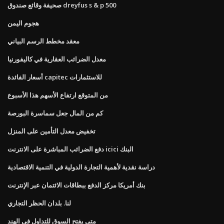
صحيفة وقائع صندوق dreyfus s & p 500
هجوم اليمن
معقد مخطط الرسم البياني
معدل الضرائب العقارية في كاليفورنيا
أسعار الفائدة capitec للاستثمارات
من المتوقع ارتفاع الأسهم هذا الأسبوع
كم من المال جعل سماسرة البورصة
تخفيض معدل التأمين على المنزل
دفع الضرائب المباشرة على الانترنت icici البنك
دراسة نقدية لأهمية التجارة الدولية في التنمية الاقتصادية
بنك أمريكا مركز الدفع ببطاقات الائتمان عبر الإنترنت
لنا. بلدان الحظر التجاري
متى يفتح السوق للتداول في الهند