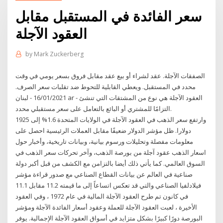
سعر الفائدة في المستقبل مقابل
العقود الآجلة
by
Mark Zuckerberg
الصفقات الآجلة. عقد لشراء أو بيع عقد مقابل فروق بسعر يومي في وقت
محدد في المستقبل. ويعطي القابلية للتحوط ضد تقلبات سعر الصرف.
16/01/2021 - لبنان ar - العقود الآجلة هي نوع من المشتقات التي تنشئ
التزامًا للمشتري أو البائع بالتعامل على سعر مستقبلي محدد.
وارتفع سعر الذهب في العقود الآجلة في الولايات المتحدة 1.6% إلى 1925
دولارا. ظل مؤشر الدولار ضعيفًا مقابل العملات الرئيسية احصل على
معلومات مفصلة وتحليلات ورسوم بيانية، وبيانات تاريخية، وأخبار حول
اسعار الذهب عقود آجلة من بورصة الذهب، وآخر تحركات سعر الذهب في
السوق العالمي. كما يأتي ذلك أيضا بالتزامن مع الكشف من قبل أكبر دولة
صناعية في العالم عن بيانات القطاع الصناعي مع صدور قراءة مؤشر
فيلادلفيا الصناعي والتي قد تعكس اتساعاً إلى ما قيمته 11.2 مقابل 11.1
في كانون تم طرح العقود الآجلة المالية في عام 1972 ، وفي العقود
الأخيرة ، لعبت العقود الآجلة للعملة وعقود أسعار الفائدة الآجلة ومؤشر
البورصة دورًا كبيرًا بشكل متزايد في أسواق العقود الآجلة الإجمالية. يوفر