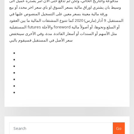
مدفوعة والتاريخ الحالي، ولكن لم تدفع حتى الآن امر يصدره عميل الى
وسيط بان يشتري اوراق مالية بسعر السوق او باي سعر اخر محدد أو بيع
ورقة مالية معينة بسعر معين على التسجيل المنصوص عليها في
المستقبل. 9 آذار (مارس) 2020 كما تتنوع المشتقات المالية ما بين العقود
المستقبلية futures والآجلة foreword أو السلع ونحوها، أو أصولاً مالية
مثل الأسهم أو السندات أو أسعار الفائدة. مدة، وفي الأخرى سينخفض
سعر الأصل في المستقبل فسيقوم بالبي
Go