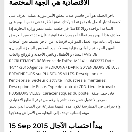
الاقتصادية هي الجهة المختصة
تاجر الجملة هو أمر حاسم عندما يتعلق الأمر بتوريد عملك. تعرف على
كيفية اختيار أفضل بائع تجزئة لشركتك. تفتح الأظرفة في نفس اليوم على
الساعة الواحدة زوالا (13سا) في جلسة علنية بمقر وزارة التجارة. إذا
صادف هذا اليوم يوم عطلة أو يوم راحة قانونية، فإن مدة تحضير العروض
تمدد إلى غاية يوم العمل الموالي. #رسالة_من_تاجر_بسيط نحن أصحاب
المهن الحرۃ تجار اواني منزلية ومحلات بيع الملابس الجاهزة للرجال و
النساء و الأطفال وبائعي الأحذية والروائح والعاب AVIS DE
RECRUTEMENT. Référence de l’offre: ME141116432237 Date :
14/11/2016 Agence : MEDIOUNA / DAKIR. 30 VENDEURS DÉTAIL /
PREVENDEURS sur PLUSIEURS VILLES. Description de
l'entreprise. Secteur d’activité : Industries alimentaires.
Description de Poste. Type de contrat : CDD. Lieu de travail :
PLUSIEURS VILLES. Caractéristiques du poste : فان حمل صفة
ممرض لا تخول حمل صفة تاجر بالرغم من توفر الطابع الاعتيادي
والاحترافي في الممارسة لكون هذه المهنة متفرعة عن الطب الذي يعتبر
مهنة إنسانية تهدف إلى الوقاية من الأمراض وعلاجها
15 Sep 2015 يبدأ احتساب الآجال