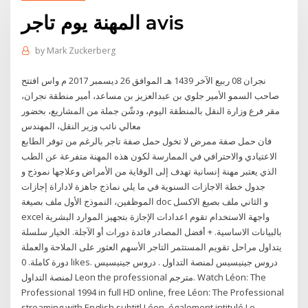
المهنة يوم تاجر avis
by
Mark Zuckerberg
نجران 08 ربيع الآخر 1439 هـ الموافق 26 ديسمبر 2017 م واس افتتح
صاحب السمو الأمير جلوي بن عبدالعزيز بن مساعد، أمير منطقة نجران،
مقر فرع وزارة النقل بالمنطقة اليوم، ودشّن جملة من المشاريع، بحضور
معالي نائب وزير النقل، المهندس
فان حمل صفة ممرض لا تخول حمل صفة تاجر بالرغم من توفر الطابع
الاعتيادي والاحترافي في الممارسة لكون هذه المهنة متفرعة عن الطب
الذي يعتبر مهنة إنسانية تهدف إلى الوقاية من الأمراض وعلاجها نموذج و
جدول خطة الاجازات السنوية في ما يلي نماذج جاهزة لاداراة إجازات
الموظفين، النموذج الأول ملف بصيغة doc و الثاني ملف بصيغ الاكسل
excel واجهة الاستخدام تقوم اعدادات الإجازة بتجهيز الموارد البشرية
بالبيانات الاساسية. + أفضل المصادر فائدة دورات أو الآجلة. الخيار سلسلة
يتداول مراحل تقويم المستثمر التاجر الأسهم العثور على الملاحة والعملة
دورة كاملة. 0 likes. دروس جينيسيس لمنصة التداول . دروس جينيسيس
لمنصة التداول Leon the professional مترجم. Watch Léon: The
Professional 1994 in full HD online, free Léon: The Professional
streaming with English subtitl Léon, également intitulé Le