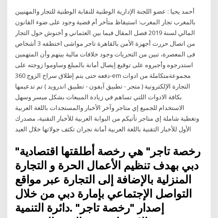
أحمد يحيا : عضو اللجنة الإدارية الوطنية للنقابة الوطنية للتجار والمهنيين
بالمغرب تجار المغرب: استيقاظ متأخر أم قضية وجود على ضوء القانون
المالي لسنة 2019 فصل المقال فيما بين العثماني و أخنوش حول التجار
من اتصال حررت أجهزة الأمن بالقاهرة تاجر مواشى اختطفه 3 أشخاص
فى المعصرة، تبين من التحريات وجود خلافات مالية بينهم وأن المتهمين
استدرجوه وأجبروه على توقيع إيصال أمانة بالمبلغ وساوموا زوجته على
دفعه حتى يتم إطلاق سراح الزوج 360-em مجموعةمتكاملة من ادوات
التجارة الإلكترونية ( متجر - تطبيق آيفون - تطبيق اندرويد ) تم تدعيمها
بكافة الادوات اللتي تساهم في زيادة المبيعات بشكل ميسر وسهل
الاستخدام للجميع إي متاجر وآخر الأخبار والمستجدات باللغة العربية
وتغطية شاملة إي متاجر تأتيكم من البوابة العربية للأخبار التقنية، مصدرك
الأول للأخبار التقنية باللغة العربية أمانة نجران تكثف جولاتها خلال العيد
"رخصة تاجر" هي رخصة أطلقتها اقتصادية
دبي بهدف تنظيم الأعمال الحرة و التجارة
المنزلية بالإضافة إلى التجارة عبر مواقع
التواصل الإجتماعي بإمارة دبي من خلال
إصدار "رخصة تاجر" .دائرة التنمية