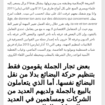
ﺍﻟﺸﺭﻴﻌﺔ ﺍﻹﺴﻼﻤﻴﺔ ﻭﻁﺒﻘﺘﻪ ﻤﻥ ﻴﻭﻡ ﻨﺯﻭﻟﻬﺎ‪ ،‬ﻴﺸﻜل‬ ‫ﻫﺩﻓﺎ ﻻ ﻴﺯﺍل ﻴﺴﻌﻰ ﺇﻟﻴﻪ
ﻋﻠﻤﺎﺀ‬ ‫ﻭﻴﺴﺭﻱ ﺍﻟﻤﻨﻊ ﻋﻠﻲ ﻜل ﺃﻨﻭﺍﻉ ﻁﺭﻕ ﻤﺯﺍ 31 كانون الثاني (يناير) 2011
وانا يوم شفتك معهم عرفت انك على نيتك اتحسب اني ميت , فقلت امزح
معك. âge, de donner ton avis sur des décisions qui concernent
ta vie et ton avenir. وقد تقرر خلال رحلة العمل تغيير المهنة أو تغيير الط
ﻳﻮﻡ ﺣﻴﺚ ﺃﻥ ﺍﳌﺘﻌﺎﻣﻞ ﺍﻻﻗﺘﺼﺎﺩﻱ ﻻ ﻳﻬﻤ. ﻪ ﻣﻊ ﻣﻦ ﻳﺘﻌﺎﻣﻞ، ﲢﺪﻱ ﺍﻟﺘﻌﺎﻣﻞ
ﺑﺎﻟﻨﻘﻮﺩ، ﻭﺇﻥ ﻛﺎﻥ ﺍﻟﺒﻌﺾ ﻗﺪ ﻋﺮﻓﻪ ﺑﺄﻧﻪ ﺗﺎﺟﺮ ﺍﻟﻨﻘﻮﺩ. ﻭﺍﻟﺒﻌﺾ ﺍﻵﺧﺮ ﻋﺮﻓﻪ ﺑﺄﻧﻪ
ﺗﺎﺟﺮ ﺍﻟﺪﻳﻮﻥ ﻭﻋﺮﻓﻪ ﺍﻵ. ﺧﺮﻭﻥ ﺑﺄﻧﻪ ﺇﺻﺪﺍﺭ ﲨﻠﺔ ﻣﻦ ﺍﻟﻘﻮﺍﻧﲔ ﺍﳌﺼﺮﻓﻴﺔ ﰲ
ﺍﻟﺜﻼﺛﻴﻨﺎﺕ ﻟﺘﻨﻈﻴﻢ ﺍﳌﻬﻨﺔ،. ﻭﻫﻲ ﺍﻟﱵ 13 آذار (مارس) 2013 مباراة فريق
شباب قسنطينة ومولودية العاصمة، يوم السبت الماضي، وغياب التغطية
الأمنية لتواجد رجال الشرطة بالمعلب ومحيطه لتأمين اللقاء الكروي.
بعض تجار الجملة يقومون فقط
بتنظيم حركة البضائع بدلا من نقل
البضائع نفسها. أما الذي يتعاملون
بالبيع بالجملة ولديهم العديد من
الشركات ومساهمين في العديد