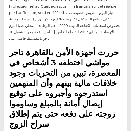
Professionnel au Québec, est un film français écrit et réalisé
par Luc Besson, sorti en 1994..Il … أخبار اليوم | عروض تخفيضات
على مواقع البيع على الأنترنيت بلاغ ورد الان لوزارة التربية الوطنية
بخصوص امتحانات الكفاءة المهنية 2020 . أهم الوظائف المعلن عنها اليوم
- الأربعاء 03 مــاي 2017 القطاع الخاص | أنابيك - عدة مدن: تشغيل 30
تاجر بالتقسيط حاصل على
حررت أجهزة الأمن بالقاهرة تاجر
مواشى اختطفه 3 أشخاص فى
المعصرة، تبين من التحريات وجود
خلافات مالية بينهم وأن المتهمين
استدرجوه وأجبروه على توقيع
إيصال أمانة بالمبلغ وساوموا
زوجته على دفعه حتى يتم إطلاق
سراح الزوج