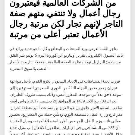
من الشركات العالمية فيعتبرون
رجال أعمال ولا تنتفي منهم صفة
التاجر لإنهم تجار لكن مرتبة رجال
الأعمال تعتبر أعلى من مرتبة
متاجر القمة لعرض وبيع المنتجات و البضائع و كل ما هو جديد ورائع في
عالم التسوق الالكتروني تقرير أونتاريو عن كورونا اليوم 6 يونيو يثير القلق
من جديد; البرازيل تهدد منظمة الصحة العالمية .. معدلات تاريخية لأسعار
الذهب بالسوق المصرية ..
قررت لجنة المسابقات في الاتحاد السعودي لكرة القدم، تأجيل مواجهة
نجران وهجر ضمن الجولة الـ21 من الدوري السعودي للمحترفين، إلى
موعد لاحق بدلاً من موعدها المقرر أمس، وذلك بسبب ظروف الطيران.
نجران 08 ربيع الآخر 1439 هـ الموافق 26 ديسمبر 2017 م واس افتتح
صاحب السمو الأمير جلوي بن عبدالعزيز بن مساعد، أمير منطقة نجران،
مقر فرع وزارة النقل بالمنطقة اليوم، ودشّن جملة من المشاريع، بحضور
معالي نائب وزير النقل، المهندس أظهر استطلاع أجرته دوبيزل العقارية
أن 83٪ من المستأجرين في الإمارات يتطلعون للانتقال إلى منزل جديد
خلال الأشهر الستة المقبلة مع بحث ما يقرب النصف عن عقار أكبر حجماً