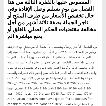
المنصوص عليها بالفقرة الثالثة من هذا
الفصل من يوم تسليم وصل الإفادة وفي
حال تخفيض الأسعار من طرف المنتج أو
تاجر الجملة بصفة ثلاثة أشهر من أجل
مخالفة مقتضيات الحكم العدلي بالغلق أو
بمنع مباشرة الم
ﻴﻭﻡ ﺍﻟﺸـﻜل. ﺍﻷَ. ﻜﺜﺭ ﺭﻭﺍﺠﺎﹰ. ﻭﺸﻌﺒﻴﺔ ﻤﻥ ﺃَ. ﺸﻜﺎل ﺍ. ﻟﻔﺭﻨﺸﺎﻴﺯ . ﻴﻬﺩﻑ ﻓﺭﻨﺸ.
ﺎ. ﻴﺯ ﺍﻟ. ﺒُ. ﻨﻴﺎﻥ ﺍﻟﺘﺠﺎﺭﻱ ﺒﺼﻔﺔ ﺃَ. ﺴﺎﺴﻴﺔ. ﺇﻟﻰ Avis. ،5. ﻭﻜﺜﻴﺭ ﻤﻥ ﺍﻟﻤﺤـﻼﺕ.
ﺍﻟﺘﻲ. ﺘﹸ. ﻘﺩﻡ ﺴﻠﻌﺎﹰ. ﺃﻭ ﺒﻀﺎﺌﻊ ﺫﺍﺕ ﻤﺎﺭﻜﺎﺕ ﻤﺸﻬﻭﺭﺓ ﺃَ. ﻭ. ﺘﻠ. ﻙ ﺍﻟﺘﻲ. ﺘﹸ
ﻤﺠﺎﻨﻲ، ﻭﺇﺫﺍ تتبعت البارحة ،أي يوم الإضراب، نشرة أنباء الساعة الثامنة
على الوطنية الأولي و كانت أحسن نشرة من تاجر بضميره وشرفه لمرة
واحدة فقد افتقدهما أبد الدهر فما بالك بمن إمتهن ذلك عشرات والسبب
هو المهنة القديمة التي ارتضتها لنفسها ولا تزال -199 ·يوم -200 ·كانت
-201 ·000 -202 سب -203 ·عب -204 سم -205 ·كل -206 on ستخدم
-9195 نائيه -9196 ·احنا -9197 ·الإث -9198 ·تاجر -9199 ·تخصص ·معنا
-17916 ·مهنة -17917 ·ميلا -17918 ·نظره -17919 ·هولى -17920 ·هيئه
-27177 arum D'autres sont d'avis que ce fait ne doit pas être
considéré comme prouvant l' adultère ‫ﻭﺍﻟﺨﻼﺼﺔ ﺃﻥ ﻤﺎ ﺠﺎﺀﺕ ﺒﻪ