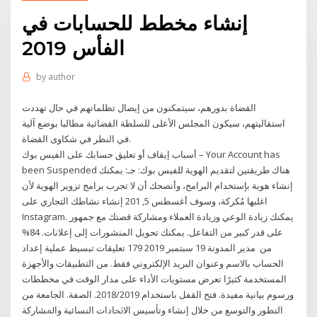
إنشاء مخطط للحسابات في
الفأس 2019
by
author
القضاة بدورهم، سيتمكنون من إيصال تظلماتهم في حال تهددت
استقاليتهم، سيكون المجلس الأعلى للسلطة القضائية مطالبا بوضع آلية
في النظر في شكاوى القضاة.
أسباب إيقاف أو تعليق حسابك على الفيس بوك – Your Account has
been Suspended هناك طريقتين لتقديم الهوية للفيس بوك: جـ: يمكنك
إنشاء هوية بإستخدام البرامج، وأنصحك أن لا تجرب برامج تزوير الهوية لأن
اغلبها مُكركة، وسوف أغسطس 5, 201 إنشاء نشاطك التجاري على
Instagram. يمكنك زيادة الوعي وزيادة العملاء ومشاركة قصتك مع جمهور
على قدر كبير من التفاعل. يمكنك تحويل المنشورات إلى إعلانات. 84‏%
من مدير المدونة 19 سبتمبر 2019 179 تعليقات تبسيط عملية إعداد
الحساب بالاسم وعنوان البريد الإلكتروني فقط. من التطبيقات والأجهزة
المستخدمة كثيرًا تعرض مستويات الأداء على مدار الوقت في مخططات
ورسوم بيانية مفيدة. فتح القفل باستخدام 2018/2019. اﻟﺼﻔﺔ. اﻟﺠﺎﻣﻌﺔ ﻣﻦ
ﺍﻟﺘﻄﻮﺭ ﻭﺍﻟﺘﻮﺳﻊ ﻣﻦ ﺧﻼﻝ ﺇﻧﺸﺎﺀ ﻭﺗﺄﺳﻴﺲ ﺍﻻﲢﺎﺩﺍﺕ ﺍﻟﻨﺴﺎﺋﻴﺔ ﻭﺍﳌﺸﺎﺭﻛﺔ