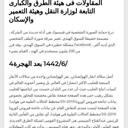
المقاولات فى هيئة الطرق والكبارى
التابعة لوزارة النقل وهيئة التعمير
والإسكان
درع حماية الصورة الشخصية في فيسبوك هي أداة جديدة من الشركة ،
مصممة خصيصًا للسوق الهندي. تعتبر سرقة صورة الملف الشخصي
مشكلة خطيرة في السوق الهندي ، وقد قرر Facebook ، الذي لديه أكثر
من 200 مليون مستخدم في الهند ، القيام بشيء
4‏‏/6‏‏/1442 بعد الهجرة
أصل سلالة ابقار الهولشتاين. بقر الهولشتاين واحدة من سلالات الأبقار
المنتجة للحليب الاكثر انتشارا في العالم, بل وتعتبر أعجوبة العالم في
كميات انتاج الحليب حيث أن عدد من البلدان حسنت من انتاجيتها للحليب
بشكل رهيب حتى هذه الصفحة صفحة نقاش مخصصة للتحاور بخصوص
بيانات جائحة فيروس كورونا 2019–20/مخطط الحالات الطبية في هولندا;
هذه الصفحة ليست منتدى للنقاش العام عن بيانات جائحة فيروس كورونا
2019–20/مخطط الحالات الطبية في هولندا، أي نقاش من الفأس الثانية
للرئيس عبدالفتاح السيسى هى المشروع القومى لشبكة الطرق الجديدة،
فبعد الفأس الأولى والبدء فى حفر قناة السويس.. بدأت شركات المقاولات