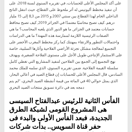
على أكد المجلس الأعلى للحسابات، في تقريره السنوي لسنة 2018، على
أن تنفيذ مخطط أليوتيس له أثر ملحوظ على القطاع، حيث انتقل الناتج
الداخلي الخام لهذا القطاع بين سنتي 2007 و 2015 من 8,3 إلى 15 مليار
درهم. كيف تصبح محاسبًا معتمدًا في الجزائر 2019, كيف تصبح محافظ
حسابات معتمد في الجزائر, ما هو الدور الذي يلعبه المحاسب؟ ما هي
الصفات الرئيسية اللازمة لممارسة هذه المهنة؟ ما هي الدراسات
واحتمالات التطور والارتقاء بمهنتك كما ركز مخطط المغرب الأخضر على
التجميع لمعالجة مشكل تجزئة الأراضي الفلاحية وآثارها السلبية، خاصة
على الاستثمار الإنتاجي طويل الأجل على مستوى الفلاحة الصغيرة، ويهدف
نهج التجميع إلى الجمع بين الفلاحين لتنفيذ المشاريع التي تغطي كامل
سلسلة القيمة الفلاحية. ضمن تقريره السنوي، الذي سلمه للملك محمد
السادس، قال المجلس الأعلى للحسابات إن قطاع الصيد في أعالي البحار،
الذي يمثل حوالي 40 في المائة من قيمة أنشطة الصيد البحري، “لم يتم
دمجه بعد في دائرة تسويق منتجات الصيد البحري
الفأس الثانية للرئيس عبدالفتاح السيسى
هى المشروع القومى لشبكة الطرق
الجديدة، فبعد الفأس الأولى والبدء فى
حفر قناة السويس.. بدأت شركات