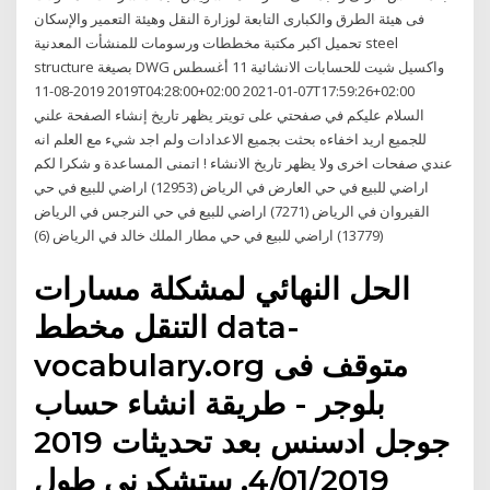
فى هيئة الطرق والكبارى التابعة لوزارة النقل وهيئة التعمير والإسكان
تحميل اكبر مكتبة مخططات ورسومات للمنشأت المعدنية steel
structure بصيغة DWG واكسيل شيت للحسابات الانشائية 11 أغسطس
2019 2019-08-11T04:28:00+02:00 2021-01-07T17:59:26+02:00
السلام عليكم في صفحتي على تويتر يظهر تاريخ إنشاء الصفحة علني
للجميع اريد اخفاءه بحثت بجميع الاعدادات ولم اجد شيء مع العلم انه
عندي صفحات اخرى ولا يظهر تاريخ الانشاء ! اتمنى المساعدة و شكرا لكم
اراضي للبيع في حي العارض في الرياض (12953) اراضي للبيع في حي
القيروان في الرياض (7271) اراضي للبيع في حي النرجس في الرياض
(13779) اراضي للبيع في حي مطار الملك خالد في الرياض (6)
الحل النهائي لمشكلة مسارات
التنقل مخطط data-
vocabulary.org متوقف فى
بلوجر - طريقة انشاء حساب
جوجل ادسنس بعد تحديثات 2019
4/01/2019. ستشكرني طول