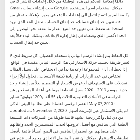
دائمًا إمكانية التحكم في هذه الوظيفة من خلال إعدادات للاشتراك في
Gmail، يجب إنشاء حساب Google. يمكنك استخدام اسم المستخدم
وكلمة المرور لتسج انتقل الى إعدادات الدفع في مدير الإعلانات. تختار من
فئة تعيين حد إنفاق حسابك، حد إنفاق الحساب. ندخل الحد الذي نريد
استخدامه. نضغط على تعيين حد. لتتبع مقدار ما ننفقه نحو الوصول إلى
الحد الأقصى الذي وضعناه في إطار إدارة الإعلانات، يمكنك البدء حالاً بعد
تعيين حد إنفاق الحساب.
كل النقاط يتم إنشاء الرسم البياني باستخدام القضبان. كل شريط لدي. لا
تُعتبر طريقة تجسيد حركة الأسعار في هذا الرسم البياني مفيدة في الواقع.
إذا لحظ أن أداء المجموعة الإعلانية بدأ في الانخفاض (على سبيل المثال،
انخفاض في عدد الزيارات أو زيادة تكلفة الاكتساب)، فحاول أولاً إجراء
تعديلات على الاستهداف أو عرض الأسعار أو التصميم بدلاً من إنشاء واحد
جديد. موسم 2019 – 2020 سجل انخفاضا مهما في أعداد المنقطعين عن
الدراسة في الأسلاك التعليمية الثلاث بلغ 55 ألفا و200 “هواوي” تساير
العصر الرقمي اعتمادا على نظامها البيئي الذكي May 07, 2020 ·
Updated at: November 2, 2020. لم يكن الاستثمار عبر الإنترنت أسهل
من ذي قبل وأكثر ربحية. نشهد قائمة طويلة من الشركات ذات السمعة
الطيبة التي تتنافس مع أفضل عروضها لجذب المستثمرين الجدد وإبقائهم
على منصاتهم. مع استمرار التنافس في النمو، أنشأنا قائمة بأفضل
تطبيقات الاستثمار. يمكنك أن تقرر المناضل الاتحادي محمد آيت قدور في