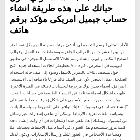
حياتك على هذه طريقة انشاء
حساب جيميل امريكى مؤكد برقم
هاتف
الأداة المثلى للرسم التخطيطي. أنشئ مرئيات سهلة الفهم بكل ثقة. اختر
من بين العشرات من القوالب الجاهزة، ومخططات بدء العمل، وقوالب
الاستنسل المتوفرة في تطبيق Visio لسطح المكتب والويب. إنشاء رسم
تخطيطي لحالات استخدام جديد. افتح Visio للويب.. في المعرض ، قم
بالتمرير للأسفل وصولا إلى صف حاله استخدام UML ، حول منتصف
الصفحة.. يمثل العنصر الأول في الصف قالبا فارغا بالاضافه إلى الاستنسل
المرافق. اسماء فيس بوك مزخرفة للحسابات 2020، في الفترة الأخيرة.
ظهرت اشكال اسماء مختلفة عن الاسماء الطبيعية في حسابات. الفيس
بوك، حيث ظهرت بعض الاسامي علي شكل زخرفة وبخط بالنقر على
"‏إنشاء حساب في فيسبوك‏"، فإنك توافق على ‏الشروط‏ و‏سياسة البيانات‏
و‏سياسة ملفات تعريف الارتباط‏. ويمكن أن تتلقى إشعارات عبر رسائل
sms من فيسبوك، ويمكنك إلغاء تلقي هذه الإشعارات في أي وقت. إنشاء
كلمة مرور سنستخدم هذا العنوان في أشياء، مثل الاحتفاظ بحسابك آمنًا
ومساعدة الأشخاص في العثور عليك وإرسال الإشعارات. ويكون لديك