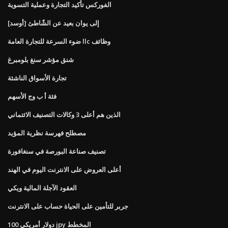
الفوركس تأكيد التجارة وعملية التسوية
[أوسد] إلى يوان بعيد عن الشّاطئ
ضوء السرعة للتجارة العامة llc وظائف
شنق مؤشر سنغ بلومبرغ
تجارة الأسواق الناشئة
فئة أ ب وج الأسهم
الذين هم أعلى 3 وكالات التصنيف الائتماني
مصطلح فهرسة نظرية المؤيد
تصنيف صناعة البورصة في سنغافورة
أعلى العروض على الانترنت اليوم في الهند
العقود الآجلة المالية ويكي
جربر للتأمين على الحياة حساب على الانترنت
100 دولار أمريكي jpy المخطط