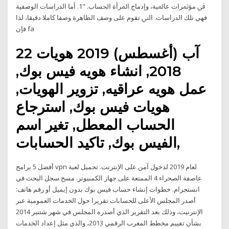
ﰲ ﻣﺆﲤﺮﺍﺕ ﻋﺎﳌﻴﺔ، ﻭﺇﺩﻣﺎﺝ ﺍﳌﺮﺃﺓ ﺍﳊﺴﺎﺏ. "1. ﺃﻣﺎ ﺍﻟﺪﺭﺍﺳﺎﺕ ﺍﻟﻮﺻﻔﻴﺔ
ﻓﻬﻲ ﺗﻠﻚ ﺍﻟﺪﺭﺍﺳﺎﺕ. ﺍﻟﱵ ﺗﻘﻮﻡ ﻋﻠﻰ ﻭﺻﻒ ﺍﻟﻈﺎﻫﺮﺓ ﻭﺻﻔﺎ ﻛﺎﻣﻼ ﺩﻗﻴﻘﺎ، ﻟﺬﺍ
ﻓﺈﻥ fa
22 آب (أغسطس) 2019 هويات
2018, انشاء هويه فيس بوك,
عمل هويه عراقيه, تزوير الهويات,
هويات فيس بوك, استرجاع
الحساب المعطل, تغير اسم
الفيس بوك, تاكيد الحسابات,
أفضل 5 برامج vpn لعام 2019 لدخول آمن على الإنترنت. تحميل لعبة
عاصفة الصحراء 4 الممتعة على جهاز الكمبيوتر. مسح سجل البحث في
انستجرام. خطوات إنشاء حساب فيس بوك بدون إيميل أو رقم هاتف:
أصدر المجلس الأعلى للحسابات تقريرا حول الخدمات العمومية عبر
الإنترنيت، وذلك بعد التقرير الذي أصدره المجلس في شهر شتنبر 2014
بشأن تقييم مخطط المغرب الرقمي 2013، والذي مثل إعداد الخدمات