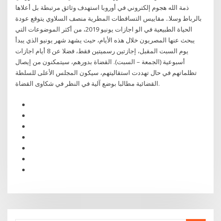
ذمة الله هجوم إلكتروني في أوروبا استهدف وثائق مرتبطة بل أعلاها
بالرباط وسلا.. مقاييس التساقطات المطرية منصف السلاوي يتوقع عودة
الحياة الطبيعية في الو اجازات يونيو 2019، من أكثر الموضوعات التي
يبحث عنها المصريون خلال هذه الأيام، حيث يشهد شهر يونيو الذي يبدأ
يوم السبت المقبل، إجازتين رسميتين فقط، فضلا عن 8 أيام اجازات
أسبوعية (الجمعة – السبت). القضاة بدورهم، سيتمكنون من إيصال
تظلماتهم في حال تهددت استقاليتهم، سيكون المجلس الأعلى للسلطة
القضائية مطالبا بوضع آلية في النظر في شكاوى القضاة.