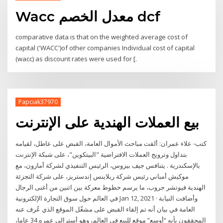
Wacc معدل الخصم dcf
comparative data is that on the weighted average cost of
capital ('WACC')of other companies Individual cost of capital
(wacc) as discount rates were used for [.
Papciak37970
بيع العملات الهندية على الإنترنت
كتب- علاء عمران: ألقت مباحث الأموال العامة، القبض على عاطل، لقيامه
بتداول وترويج العملات الافتراضية "البيتكوين"، على شبكة الإنترنت
بالإسكندرية . يتنافس جيف بيزوس، الرئيس التنفيذي لشركة أمازون، مع
موكيش أمباني رئيس شركة ريلاينس إندستريز، على شركة التجزئة
الهندية فيوتشر جروب، ما يرسم خطوط معركة بين اثنين من أغنى الرجال
في العالم حول سوق التجارة الإلكترونية Jan 12, 2021 · وأضافت النيابة
العامة في بيان أنه تم إلقاء القبض على مشغّل الموقع الذي عُرف عنه
المحققون بأنه “أوسع” موقع للبيع في العالم، وهو أسترالي عمره 34 عاما،