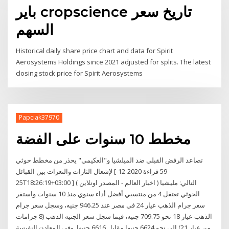
باير cropscience تاريخ سعر
السهم
Historical daily share price chart and data for Spirit
Aerosystems Holdings since 2021 adjusted for splits. The latest
closing stock price for Spirit Aerosystems
Papciak37970
مخطط 10 سنوات على الفضة
تصاعد الرفض القبلي ضد الميلشيا و"العكيمي" يحذر من مخطط حوثي
لإشعال الثارات والنعرات بين القبائل [59 قراءة 2020-12-
25T18:26:19+03:00 ] ( اخبار العالم - المصدر اونلاين ) التالي: مليشيا
الحوثي تعتقل 4 من منتسبي أفضل أداء سنوي منذ 10 سنوات واستقر
سعر جرام الذهب عيار 24 في مصر عند 946.25 جنيه، وسجل سعر جرام
الذهب عيار 18 نحو 709.75 جنيه، فيما سجل سعر الجنيه الذهب (8 جرامات
من عيار 21) إلى نحو 6624 جنيها مقابل 6616 جنيها. وفي المعادن النفيسة