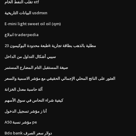
تقلب النفط الخام etf
البيانات التاريخية usdmxn
E-mini light sweet oil oil (qm)
اندلاع traderpedia
طبعة محدودة البوكيمون 23k مطلية بالذهب بطاقة تجارية
سيبي أشكال التداول من الداخل
صيغة المستقبل التام المضارع المستمر
العثور على الناتج المحلي الإجمالي الحقيقي مع مؤشر الاسمية والسعر
آلة حاسبة معدل الخزانة
كيفية شراء النحاس في سوق الأسهم
أنا ز مؤشر تسجيل الدخول
A50 مؤشر نسبة pe
Bdo bank دولار سعر الصرف