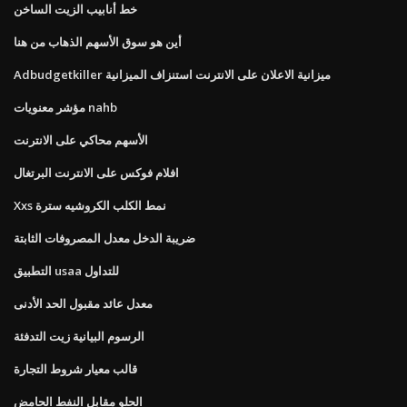
خط أنابيب الزيت الساخن
أين هو سوق الأسهم الذهاب من هنا
Adbudgetkiller ميزانية الاعلان على الانترنت استنزاف الميزانية
مؤشر معنويات nahb
الأسهم محاكي على الانترنت
افلام فوكس على الانترنت البرتغال
Xxs نمط الكلب الكروشيه سترة
ضريبة الدخل معدل المصروفات الثابتة
التطبيق usaa للتداول
معدل عائد مقبول الحد الأدنى
الرسوم البيانية زيت التدفئة
قالب معيار شروط التجارة
الحلو مقابل النفط الحامض