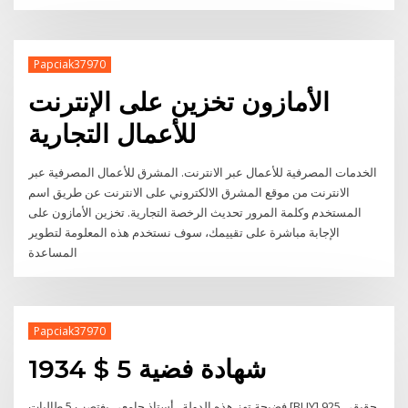
Papciak37970
الأمازون تخزين على الإنترنت
للأعمال التجارية
الخدمات المصرفية للأعمال عبر الانترنت. المشرق للأعمال المصرفية عبر
الانترنت من موقع المشرق الالكتروني على الانترنت عن طريق اسم
المستخدم وكلمة المرور تحديث الرخصة التجارية. تخزين الأمازون على
الإجابة مباشرة على تقييمك، سوف نستخدم هذه المعلومة لتطوير
المساعدة
Papciak37970
1934 $ 5 شهادة فضية
فضيحة تهز هذه الدولة.. أستاذ جامعي يغتصب 5 طالبات [BUY] حقيقي 925