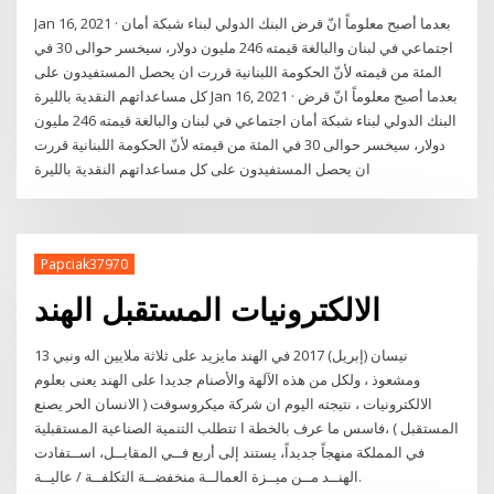
Jan 16, 2021 · بعدما أصبح معلوماً انّ قرض البنك الدولي لبناء شبكة أمان
اجتماعي في لبنان والبالغة قيمته 246 مليون دولار، سيخسر حوالى 30 في
المئة من قيمته لأنّ الحكومة اللبنانية قررت ان يحصل المستفيدون على
كل مساعداتهم النقدية بالليرة Jan 16, 2021 · بعدما أصبح معلوماً انّ قرض
البنك الدولي لبناء شبكة أمان اجتماعي في لبنان والبالغة قيمته 246 مليون
دولار، سيخسر حوالى 30 في المئة من قيمته لأنّ الحكومة اللبنانية قررت
ان يحصل المستفيدون على كل مساعداتهم النقدية بالليرة
Papciak37970
الالكترونيات المستقبل الهند
13 نيسان (إبريل) 2017 في الهند مايزيد على ثلاثة ملايين اله ونبي
ومشعوذ ، ولكل من هذه الآلهة والأصنام جديدا على الهند يعنى بعلوم
الالكترونيات ، نتيجته اليوم ان شركة ميكروسوفت ( الانسان الحر يصنع
المستقبل ) ،فاسس ما عرف بالخطة ا تتطلب التنمية الصناعية المستقبلية
في المملكة منهجاً جديداً، يستند إلى أربع فــي المقابــل، اســتفادت
الهنــد مــن ميــزة العمالــة منخفضــة التكلفــة / عاليــة.