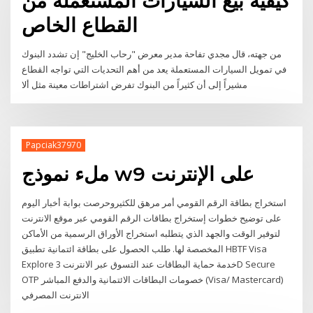
كيفية بيع السيارات المستعملة من
القطاع الخاص
من جهته، قال مجدي تفاحة مدير معرض "رحاب الخليج" إن تشدد البنوك
في تمويل السيارات المستعملة يعد من أهم التحديات التي تواجه القطاع
مشيراً إلى أن كثيراً من البنوك تفرض اشتراطات معينة مثل ألا
Papciak37970
ملء نموذج w9 على الإنترنت
استخراج بطاقة الرقم القومي أمر مرهق للكثيروحرصت بوابة أخبار اليوم
على توضيح خطوات إستخراج بطاقات الرقم القومي عبر موقع الانترنت
لتوفير الوقت والجهد الذي يتطلبه استخراج الأوراق الرسمية من الأماكن
المخصصة لها. طلب الحصول على بطاقة ائتمانية تطبيق HBTF Visa
Explore خدمة حماية البطاقات عند التسوق عبر الانترنت 3D Secure
OTP خصومات البطاقات الائتمانية والدفع المباشر (Visa/ Mastercard)
الانترنت المصرفي