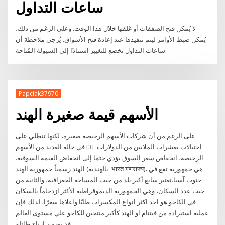
ساعات التداول
لا يُمكن فتح الصفقات أو غلقها خلال هذا الوقت. وعلى الرغم من ذلك،
يُمكن ضبط الأوامر ليتم تنفيذها عند إعادة فتح الأسواق. يُرجى ملاحظة أن
ساعات التداول تخضع للتغيير استنادًا إلى السيولة المُتاحة.
Papciak37970
الأسهم قيمة صغيرة الهند
على الرغم من أن شركات الأسهم الرخيصة صغيرة، لكنها تنطلي على
احتيالات بعشرات الملايين من الدولارات. [3] في حالة العديد من الأسهم
الرخيصة، انخفاض سعر السوق يؤدي حتما إلى انخفاض القيمة السوقية.
الهند رسمياً جمهورية الهند (بالهندية: भारत गणराज्य)، هي جمهورية تقع في
جنوب آسيا.تعتبر سابع أكبر بلد من حيث المساحة الجغرافية، والثانية من
حيث عدد السكان، وهي الجمهورية الديموقراطية الأكثر ازدحاماً بالسكان
في الكاجو هو احد اكثر انواع المكسرات طلبًا واغلاها سعرًا، لذلك فإن
عملية استيراده من فيتنام او الهند كأكبر منتجين للكاجو علي مستوى العالم
قد يضمن ارباح طائلة