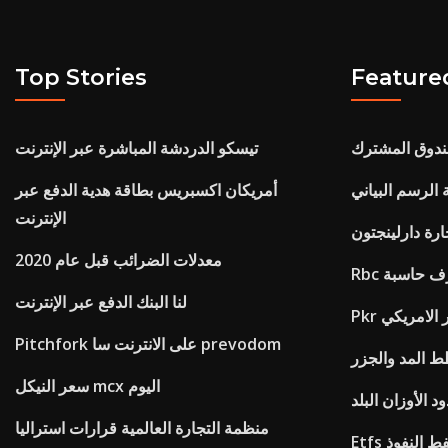
Top Stories
Feature
ندوق المشترك
تيسكو الدردشة المباشرة عبر الإنترنت
 الرسم البياني
أمريكان اكسبريس بطاقة هدية الدفع عبر
الإنترنت
ارة دارلينجتون
معدلات الضرائب قبل عام 2020
صرف حاسبة
لنا البنك الدفع عبر الإنترنت
لار الامريكي
Pitchfork على الانترنت سا prevodom
سعر النيكل mcx اليوم
الأوزان البلد
منظمة التجارة العالمية قرارات استراليا
النفط النفوذ