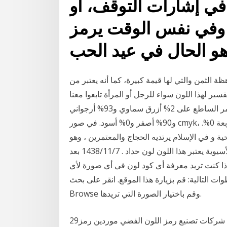
في إشارات التوقف، أو
. وفي نفس الوقت يرمز
ظة الثمن والتي لها قيمة كبيرة، كما أنه يعتبر من
سير لهذا اللون سواء للرجل أو المرأة تابعوا معنا
حتى على سبيل المثال، من المحتمل أن يحتوي اللون الأحمر الساطع على 2% أزرق سماوي و93% أرجواني
و90% أصفر و0% أسود. في صور cmyk، ينتج اللون الأبيض النقي عندما تكون قيمة المكونات الأربعة 0%.
 والتضحية و في الإسلام يرتديه الحجاج والمعتمرين ، وهو
اللون الأكثر شيوعا لفساتين الزفاف ، وفي الثقافات الأسيوية يعتبر هذا اللون لون حداد . 7‏‏/11‏‏/1438 بعد
ا كنت تريد معرفة أي كود لون في أي صورة لأي
ت التالية: قم بزيارة هذا الموقع. انقر على بحث
Browse وقم باختيار الصورة التي تريدها.
29‏‏/2‏‏/1442 بعد الهجرة 12‏‏/5‏‏/1442 بعد الهجرة البحث عن شركات تصنيع رمز اللون الفضي موردين رمز