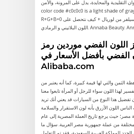
 التقليدية والمحايدة، يدل على المرونة، والأمن، The color silver / Argent with hexadecimal
color code #c0c0c0 is a light shade of . مرحبتين كبار كيف حالك اللون الذهبي هو: Ambient
R+G+B=0 يعني اسود. 20 حزيران (يونيو) 2017 تجربتي مع شامبو السيلفر من لوريال + كيف نتحصل على
Annaba Beauty. Annaba Beauty.
 اللون الفضي موردين رمز
 الفضي بأفضل الأسعار في
Alibaba.com
ظة الثمن والتي لها قيمة كبيرة، كما أنه يعتبر من
سير لهذا اللون سواء للرجل أو المرأة تابعوا معنا
ن تفضيل هذا النوع من السيارات قد يعني أنك تريد
اللون الأزرق بأنه لون الاستقرار والسلامة. Jan 18, 2021 ·
لة مصر؛ حيث يرجع تاريخ العملة المصرية إلى عام
ة المختلفة من عملة جمهورية مصر العربية. سؤال ما
لجدد للمملكة العربية السعودية، فقد تم التعامل