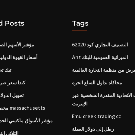
d Posts
Tags
التصنيف التجاري كود 62020
مؤشر الأسهم الص
Anz الميزانية العمومية للبنك
أسعار القهوة الدولية
غرض من منظمة التجارة العالمية
تيك تج
محاكاة تداول السلع الحرة
Rbc كندا سعر 
الاتحادية المقدرة الشخصية عبر
Pkr تحويل الدو
الإنترنت
مخطط المد والجزر massachusetts
Emu creek trading cc
مؤشر الأسواق ماكسي الحدود 
رطل إلى دولار العملة
Etfs الثلاثي 