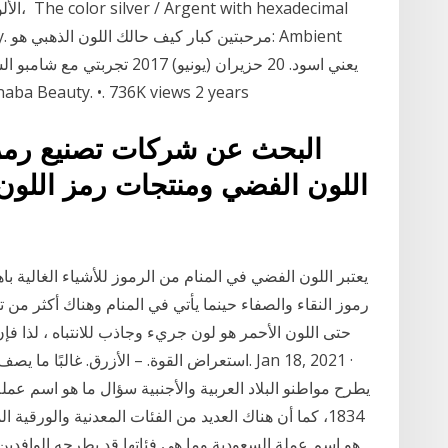
الألوان
gray
اللون البلاتيني و الرمادي.  •. 736K views 2 years
البحث عن شركات تصنيع رمز
اللون الفضي ومنتجات رمز اللون
يعتبر اللون الفضي في المنام من الرموز للأشياء الغالية باه
رموز النقاء والصفاء حينما يأتي في المنام وهناك أكثر من تف
حتى اللون الأحمر هو لون جريء وجاذب للانتباه ، لذا فإ
استعراض القوة. – الأزرق. غالبًا ما يصف الناس 
يطرح مواطنو البلاد العربية والأجنبية سؤال ما هو اسم عم
1834، كما أن هناك العديد من الفئات المعدنية والورقي
هو اسم عملة السعودية وما هي فئاتها قد يطرحه الوافدين ا