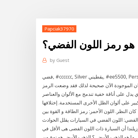
Papciak37970
 هو رمز اللون الفضي؟
by
Guest
فضي, #cccccc, Silver يقطيني, #ee5500, Persimmon, يشبه اللون الكاكي حيث الدقة ، وليس من
 يدل على أناقة خفية تندمج مع الألوان والعناصر
ير على ألوان الظل الأخرى المستخدمة. إختلافها
ما كان النظر. اللون الأحمر: رمز الطاقة و القوة بين
: اللون الفضي في السيارات يقلل الحوادث [/url][/IMG]
زيلندا أن السيارة ذات اللون الفضى هى الأقل في
ان الأخرى. ما هو الذهب الأبيض ؟ الذهب الأبيض هو نوع من