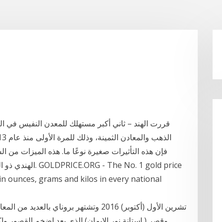
قررت الهند – ثاني أكبر مستهلك للمعدن النفيس في الع
الهندي ذو الحواف ا
s in ounces, grams and kilos in every national
وقصر ( استانة نور الايمان) الذي يعد اضخم القصور واكثر