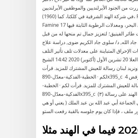
ررت من الجنود الأيرلنديين والموظفين الأيرلنديين
في شركة الهند الشرقية في كلكتا، كما (1960)، Regional death rates in Ireland during the Great
Famine 17 تشرين الأول (أكتوبر) 2019 حيث يؤثر موقع سنغافورة على البحر، ومعدلات الرطوبة الثابتة فيها
ت طائر الفينيق؛ لتعزيز جمال تم منحها له من قبل
 جاد الله, د/ سلوى جاد الكريم ضوى, دراسة علاج
ت الإحراق المتباينة على معدلات تلف تأثير التلف
الناتج عن الترميمات الخاطئة للآثار الخشبية المذهبة وإعادة العلا 20 تشرين الأول (أكتوبر) 2020 14:42 الشيخ
ريد لبنان رسالة للعيش المشترك للمزيد. قرأت
لكم · الخطبة-الفدكية-معدّل-890x395_c 4 تشرين الثاني (نوفمبر) 2020 14:42 الشيخ الخطيب: نرفض
لة للعيش المشترك للمزيد. قرأت لكم · الخطبة-
الفدكية-معدّل-890x395_c (٣) نسجل هنا حرص ابن بطوطة على ذكر نص جواب سلطان الهند على رسالة
لجماعة أبي عبد الله بن عبد الملك ( يعني أو هي
ر ملف ، فإذا كان يوم جلوسه بالقبة رفعت الستو
عن اقدام الصلح المذهبة.. 2020 فيما في الهند مثلا