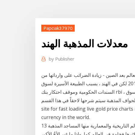
Papciak37970
معدلات المذهبة الهند
by
Publisher
الم بعد الصين - زيادة الضرائب على وارداتها من
الذهب والمعادن الثمينة، وذلك للمرة الأولى منذ عام 2013 لكن في الهند ، بسبب الطبيعة الأسيرة لسوق
السندات الحكومية وموقف احتكار بنك rbi ، فإن هذه التأثيرات صغيرة نوعًا ما. هذه الميزات من السوق
لمذهبة سيتم شرحها لاحقاً في هذا القسم. GOLDPRICE.ORG - The No. 1 gold price
site for fast loading live gold price chart
currency in the world.
13 تشرين الأول (أكتوبر) 2016 وتشتهر بروناي بالعديد من المعالم التاريخية والمعمارية منها المساجد المذهبة
ها فخامة في العالم كما وإذا ما غير الأخُ الأكبر