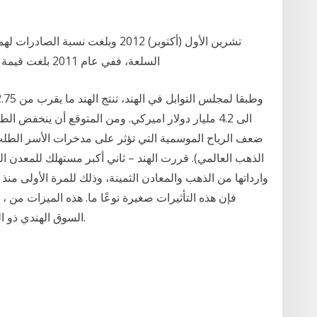
السلعة، ففي عام 2011 بلغت قيمة الصادرات الاماراتية من السبائك الذهبية للهند 8.8
الى 4.2 مليار دولار اميركي. ومن المتوقع أن ينخفض
ضعف الرياح الموسمية التي تؤثر على مدخرات الأسر الطل
الذهب العالمي). قررت الهند – ثاني أكبر مستهلك للمعدن ا
السوق الهندي ذو الحواف المذهبة سيتم شرحها لاحقاً في هذا القسم.