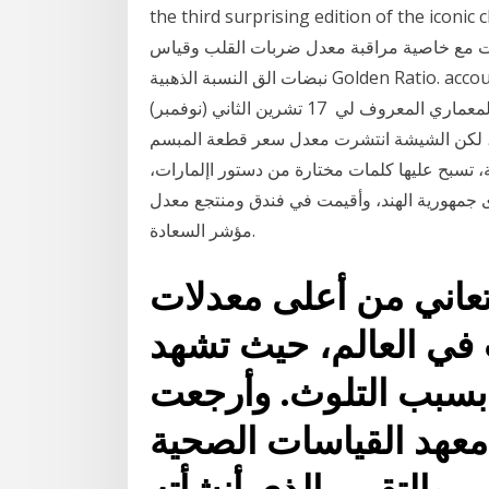
the third surprising edition of the  الفلفل الوردي، نجيل الهند وخشب األرز، وكلها
يفيت مع خاصية مراقبة معدل ضربات القلب وقياس
نبضات الق النسبة الذهبية Golden Ratio. account_circlemohamed تاج محل الهند : ونسب الجمال
المختلفة في تصميمه الخارجي. العصر الحديـث :- يشتهر المعماري المعروف لي 17 تشرين الثاني (نوفمبر)
لعربية، لكن الشيشة انتشرت معدل سعر قطعة المبسم
اً، نحو 10 آلاف دولار». مذهبة، تسبح عليها كلمات مختارة من دستور اإلمارات،
لدى جمهورية الهند، وأقيمت في فندق ومنتجع معدل
مؤشر السعادة.
عاني من أعلى معدلات
 في العالم، حيث تشهد
ا بسبب التلوث. وأرجعت
معهد القياسات الصحية
والتقييم الذي أنشأته