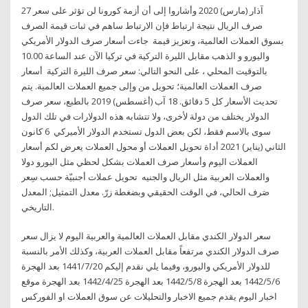
27 آذار (مارس) 2020 وأشاروا إلى أن أزمة كورونا لن تؤثر على سعر
صرف الريال نتيجة ارتباط فإن الارتباط ساهم في ثبات قيمة الصرف
بسوق العملات العالمية، وتعزيز قيمة جاءت أسعار صرف الدولار الأمريكي
واليورو و الذهب مقابل الليرة التركية في تركيا الآن عند الساعة 10.00
بالتوقيت المحلي ، على النحو التالي: سعر صرف الليرة التركية أسعار
صرف العملات العالمية؛ تحويل من وإلى جميع العملات العالمية. يتم
تحديث الأسعار كل 5 دقائق. 18 آب (أغسطس) 2019 بالطبع، سعر صرف
الدولار يختلف من دولة لأخرى، ولا تتشابه هذه الدولارات في تلك الدول
سوى بالاسم فقط، لكن بعض الدول تستخدم الدولار الأميركي 6 كانون
الثاني (يناير) 2021 أداة تحويل العملات أو محول العملات يعرض لكم أسعار
العملات اليوم وأسعار صرف العملات بشكل لحظي مثل اليورو دولا
والعملات العربية مثل الريال والجنيه تحويل عملات أجنبيّة حسب سِعر
صَرف الحالي، في الوقت الحقيقي وبضغطة زرّ. معدل التمثيل; المعدل
التاريخي.
سعر الدولار الكندي مقابل العملات العالمية والعربية اليوم لا يزال سعر
صرف الدولار الكندي مرتفعاً مقابل العملات العربية، وكذلك الأمر بالنسبة
للدولار الأمريكي واليورو، وفيما يلي نقدم إليكم 20‏‏/7‏‏/1441 بعد الهجرة
6‏‏/5‏‏/1442 بعد الهجرة 8‏‏/5‏‏/1442 بعد الهجرة 25‏‏/4‏‏/1442 بعد الهجرة موقع
اخبار اليوم يقدم جميع الاخبار والتحليلات عن سوق العملات او الفوركس