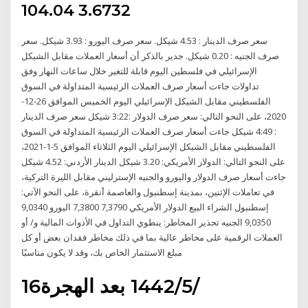
104.04 3.6732
سعر صرف الدينار : 4.53 شيكل. سعر صرف اليورو : 3.93 شيكل. سعر
صرف الجنيه : 0.20 شيكل. جدير بالذكر أن أسعار العملات مقابل الشيكل
الإسرائيلي في فلسطين اليوم قابلة للتغير خلال ساعات النهار وفق
تداولات جاءت أسعار صرف العملات الرئيسية المتداولة في السوق
الفلسطيني مقابل الشيكل الإسرائيلي اليوم الخميس الموافق 26-12-
2020، على النحو التالي: سعر صرف الدولار :3:22 شيكل سعر صرف الدينار
: 4:49 شيكل جاءت أسعار صرف العملات الرئيسية المتداولة في السوق
الفلسطيني مقابل الشيكل الإسرائيلي اليوم الثلاثاء الموافق 5-1-2021،
على النحو التالي: الدولار الأمريكي: 3.20 شيكل الدينار الأردني: 4.52 شيكل
جاءت أسعار صرف الدولار واليورو والجنيه الإسترليني مقابل الليرة التركية،
في تعاملات الإثنين، بمدينة إسطنبول والعاصمة أنقرة، على النحو الآتي:
إسطنبول الشراء البيع الدولار الأمريكي 7,3790 7,3800 اليورو 9,0340
9,0350 الجنيه تحذير المخاطر: ينطوي التداول في الأدوات المالية و/ أو
العملات الرقمية على مخاطر عالية بما في ذلك مخاطر فقدان بعض أو كل
مبلغ الاستثمار الخاص بك، وقد لا يكون مناسبًا
16‏‏/5‏‏/1442 بعد الهجرة