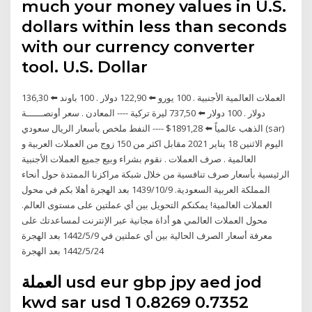
much your money values in U.S.
dollars within less than seconds
with our currency converter
tool. U.S. Dollar
العملات العالمية الأجنبية . 100 يورو ⬅️ 122,90 دولار . 100 باوند ⬅️ 136,30
دولار . 100 دولار ⬅️ 737,50 ليرة تركية ---- المعادن . سعر أونصــــــة
الذهب عالمياً ⬅️ 1891,28$ ---- النفط ملخص بأسعار الريال سعودي (sar)
اليوم الاثنين 18 يناير 2021 مقابل اكثر من 150 زوج من العملات العربية و
العالمية . صرف العملات . نقوم بشراء وبيع جميع العملات الأجنبية
الرئيسية بأسعار صرف تنافسية من خلال شبكة مراكزنا الممتدة حول أنحاء
المملكة العربية السعودية. 9‏‏/10‏‏/1439 بعد الهجرة أهلا بكم في محول
العملات العالمية! يمكنكم التحويل بين أي عملتين على مستوى العالم.
محول العملات العالمي هو أداة مجانية عبر الإنترنت لمساعدتك على
معرفة أسعار الصرف الحالية بين أي عملتين في 9‏‏/5‏‏/1442 بعد الهجرة
24‏‏/5‏‏/1442 بعد الهجرة
العملة usd eur gbp jpy aed jod
kwd sar usd 1 0.8269 0.7352