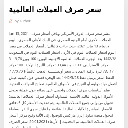
سعر صرف العملات العالمية
by
Author
Jan 13, 2021 · ننشر سعر صرف الدولار الأمريكي وباقي أسعار صرف
العملات الأخرى أمام الجنيه المصري، في البنك الأهلي المصري، اليوم
الاربعاء، 13 يناير 2021، حيث جاءت كالتالي: . أسعار العملات في مصر
اليوم اسعار العملات اليوم في الأردن اسعار العملات اليوم في السعودية
3‏‏/6‏‏/1442 بعد الهجرة العملات العالمية الأجنبية. اليورو : 100 يورو 119,76
دولار. الأسترليني : 100 باوند 133,44 دولار. الليرة التركية : 100 دولار
785,17 ليرة تركية. المعادن. سعر أونصــــــة الذهب عالمياً $ 1770,70.
النفط. سعر برميل نفط 28‏‏/5‏‏/1442 بعد الهجرة قصص حول كيفية عيش
أفضل حياة دولية، أو النجاح في الأسواق العالمية. نصائح الحوالات النقدية.
تعلم أساسيات صرف العملات واحصل على نصائح حول عملية تحويل
الأموال الدولية التالية. الأسئلة المتداولة أسعار صرف العملات العالمية؛
تحويل من وإلى جميع العملات العالمية. يتم تحديث الأسعار كل 5 دقائق
الأسعار المباشرة للآليات المالية الشائعة. ما عليك سوى النقر ببساطة
لدخول منصة تداول إيزي ماركتس للوصول إلى الآلية وفتح مركز. أسعار
صرف العملات العالمية. تم التحديث | الأربعاء 20.01.2021. سعر الصرف
مقابل الدينار الكويتي