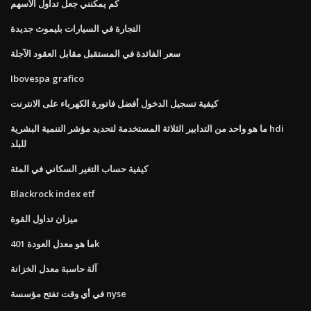
كم يمكنني جعل تداول الأسهم
التجارة في السيارات بليموث جديدة
سعر الفائدة في المستقبل مقابل العقود الآجلة
Ibovespa grafico
كيفية تسجيل الدخول أفضل فاتورة الكهرباء على الانترنت
ما هو واحد من التدابير الثلاثة المستخدمة لتحديد مؤشر التنمية البشرية hdi
للبلد
كيفية حساب التغير السكاني في المئة
Blackrock index etf
ميزان تداول القوة
ما هو معدل العودة 401k
آلة حاسبة معدل الخزانة
في أي وقت تفتح مؤسسة nyse