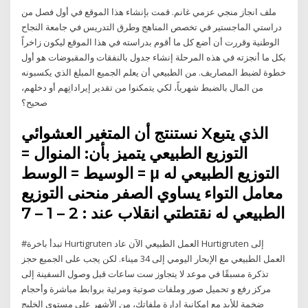
ملف انجاز منجي عزمي غانم. قمت بإنشاء هذا الموقع في أول فصل من
دراستي الماجستير في تخصص المناهج وطرق التدريس في جامعة النجاح
الوطنية وقررت أن أضع كل ما أقوم بدراسته في هذا الموقع ليكون زاخراً
بكل ما أنجزته في هذه المرحلة إنشاء جدول بالنفقات والمقبوضات هو أول
خطوة لضبط المصاريف. من الطبيعي أن يعلم الجميع المبلغ الذي يكسبونه
من المال بالضبط شهرياً، لكي يتمكنوا من تقدير إيراداتِهم أو دخلهم،
صحيح؟
نستنتج أن المتغير العشوائي Xالذي يتبع
التوزيع الطبيعي يتميز بأن: المنوال =
الوسيط = الوسط = μ التوزيع الطبيعي له
معامل التواء يساوي الصفر منحنى التوزيع
الطبيعي له نقتطتي انقلاب عند : 2 – 1 – 7
#تبدأ باخرة Hurtigruten العمل الطبيعي الآن عاد Hurtigruten إلى
العمل الطبيعي مع الإبحار اليومي إلى 34 ميناء. لكن يجب على الجميع حجز
تذكرة مسبقًا في موعد لا يتجاوز ست ساعات قبل وصول السفينة إلى
مركز رفع و تحميل صور وملفات صوتية ومرئية بروابط مباشرة وأحجام
ضخمة للأبد مع إمكانية إدارة ملفاتك، من الأشهر على مستوى الخليج