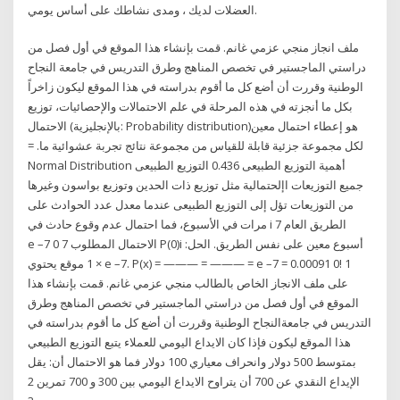
العضلات لديك ، ومدى نشاطك على أساس يومي.
ملف انجاز منجي عزمي غانم. قمت بإنشاء هذا الموقع في أول فصل من
دراستي الماجستير في تخصص المناهج وطرق التدريس في جامعة النجاح
الوطنية وقررت أن أضع كل ما أقوم بدراسته في هذا الموقع ليكون زاخراً
بكل ما أنجزته في هذه المرحلة في علم الاحتمالات والإحصائيات، توزيع
الاحتمال (بالإنجليزية: Probability distribution)‏ هو إعطاء احتمال معين
لكل مجموعة جزئية قابلة للقياس من مجموعة نتائج تجربة عشوائية ما. =
0.436 ‫التوزيع الطبيعى ‪Normal Distribution‬‬ ‫‪ ‬أهمية التوزيع الطبيعى‬ ‫‪
‬جميع التوزيعات اإلحتمالية مثل توزيع ذات الحدين وتوزيع‬ ‫بواسون وغيرها
من التوزيعات تؤل إلى التوزيع الطبيعى عندما معدل عدد الحوادث على
الطريق العام i 7 مرات في الأسبوع، فما احتمال عدم وقوع حادث في
أسبوع معين على نفس الطريق. الحل: P(0)i الاحتمال المطلوب 7 0 e –7
1 × e –7. P(x) = ——— = ——— = e –7 = 0.00091 0! 1 موقع يحتوي
على ملف الانجاز الخاص بالطالب منجي عزمي غانم. قمت بإنشاء هذا
الموقع في أول فصل من دراستي الماجستير في تخصص المناهج وطرق
التدريس في جامعةالنجاح الوطنية وقررت أن أضع كل ما أقوم بدراسته في
هذا الموقع ليكون فإذا كان الايداع اليومي للعملاء يتبع التوزيع الطبيعي
بمتوسط 500 دولار وانحراف معياري 100 دولار فما هو الاحتمال أن: يقل
الإيداع النقدي عن 700 أن يتراوح الايداع اليومي بين 300 و 700 تمرين 2