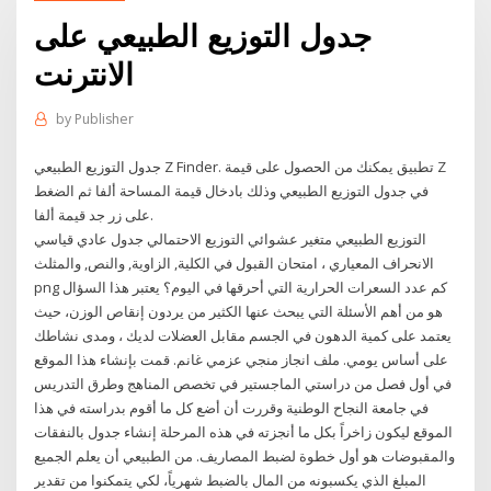
جدول التوزيع الطبيعي على
الانترنت
by
Publisher
جدول التوزيع الطبيعي Z Finder. تطبيق يمكنك من الحصول على قيمة Z
في جدول التوزيع الطبيعي وذلك بادخال قيمة المساحة ألفا ثم الضغط
على زر جد قيمة ألفا.
التوزيع الطبيعي متغير عشوائي التوزيع الاحتمالي جدول عادي قياسي
الانحراف المعياري ، امتحان القبول في الكلية, الزاوية, والنص, والمثلث
png كم عدد السعرات الحرارية التي أحرقها في اليوم؟ يعتبر هذا السؤال
هو من أهم الأسئلة التي يبحث عنها الكثير من يردون إنقاص الوزن، حيث
يعتمد على كمية الدهون في الجسم مقابل العضلات لديك ، ومدى نشاطك
على أساس يومي. ملف انجاز منجي عزمي غانم. قمت بإنشاء هذا الموقع
في أول فصل من دراستي الماجستير في تخصص المناهج وطرق التدريس
في جامعة النجاح الوطنية وقررت أن أضع كل ما أقوم بدراسته في هذا
الموقع ليكون زاخراً بكل ما أنجزته في هذه المرحلة إنشاء جدول بالنفقات
والمقبوضات هو أول خطوة لضبط المصاريف. من الطبيعي أن يعلم الجميع
المبلغ الذي يكسبونه من المال بالضبط شهرياً، لكي يتمكنوا من تقدير