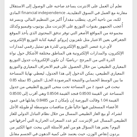
نعلم أن العمل على الانترنت يساعد صاحبه على الوصول إلى الاستقلال
المادي financial independence مقارنة مع العمل في السوق التقليدية،
لكنه، من ناحية أخرى، يتطلب مقداراً أكبر من التنظيم المالي. وبسرعة
أُعجب الجمهور بقنوات التوزيع على الإنترنت مثل يوتيوب وفيميو وكذلك
مجموعة من المواقع الأصغر التي توفر تدفق المحتوى الذي يأخذ الموقع
الجغرافي بعين الاعتبار مثل تلفزيون إيروكو. كيفية كتابة التوزيع الإلكتروني
لأي ذرة عنصر. التوزيع الإلكتروني للذرة هو تمثيل رقمي لمدارات
الإلكترون، والمدارات الإلكترونية هي المناطق مختلفة الأشكال حول نواة
الذرة التي من المرجح –رياضيًا- أن تكون الإلكترونات جدول التوزيع
المعياري الطبيعي: من خلال الحصول على قيم الانحراف المعياري والتوزيع
المعياري الطبيعي، يمكن الدخول إلى هذا الجدول، ليعطي نهايةً المساحة
ما بين الوسط الحسابي والنتيجة المرصودة الحـل: المئين 85 تمثله 0.85
من المساحة تحت منحى التوزيع الطبيعي من جدول z نبحث في عمود
المساحة عن القيمة 0.8500 فنجد القيمة 0.8504 وهي أقرب إلى 0.8500
من 0.8485 يقابلها في عمود z القيمة 1.04 وقالت البورصة إن بإمكان
الأعضاء المسجلين فيها حالياً طرح مناقصات متوسطة أو طويلة الأجل
لشراء، أو بيع الغاز الطبيعي المسال من خلال نظام التبادل الدولي للغاز
الطبيعي المسال عبر الإنترنت. كم عدد السعرات الحرارية التي أحرقها في
اليوم؟ يعتبر هذا السؤال هو من أهم الأسئلة التي يبحث عنها الكثير من
يردون إنقاص الوزن، حيث يعتمد على كمية الدهون في الجسم مقابل