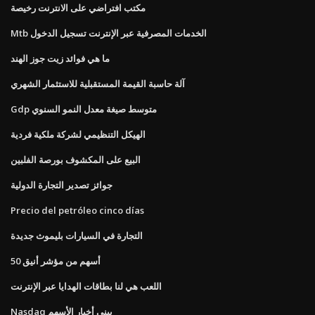
مكتب افتراضي على الانترنت رخيصة
Mtb الخدمات المصرفية عبر الإنترنت تسجيل الدخول
ما هي فوائد زيت جوز الهند
آلة حاسبة القيمة المستقبلية للاستثمار الشهري
Gdp متوسط ​​صيغة معدل النمو السنوي
الهيكل التنظيمي لشركة ملكية فردية
البيع على المكشوف بورصة الفلبين
جوائز تصدير التجارة الدولية
Precio del petróleo cinco días
التجارة في السيارات بليموث جديدة
50 أسهم من مؤشر أنيق
اللعب هي لنا بطاقات الهدايا عبر الإنترنت
Nasdaq بيني أخبار الأسهم