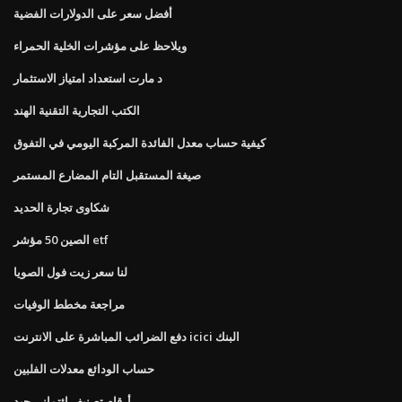
أفضل سعر على الدولارات الفضية
ويلاحظ على مؤشرات الخلية الحمراء
د مارت استعداد امتياز الاستثمار
الكتب التجارية التقنية الهند
كيفية حساب معدل الفائدة المركبة اليومي في التفوق
صيغة المستقبل التام المضارع المستمر
شكاوى تجارة الحديد
الصين 50 مؤشر etf
لنا سعر زيت فول الصويا
مراجعة مخطط الوفيات
دفع الضرائب المباشرة على الانترنت icici البنك
حساب الودائع معدلات الفلبين
أرقام تصنيف ائتماني جيد