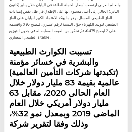
والعالم العربي ارتفعت أسعار الجملة للطاقة في اليابان خلال يناير (كانون
الثاني) الحالي إلى أعلى مستوى لها على الإطلاق في ظل نقص إمدادات
الغاز الطبيعي المسال، وهو ما يؤكد الاعتماد الكبير لليابان على الغاز
الطبيعي لتوليد الكهرباء حوّل النسبة لرقم عشري، فيصبح 0.95 واقسمه
على 2 ليصبح 0.475، ثمّ تحقّق من القيمة المقابلة له في جدول التوزيع
الطبيعي المعياري z table .
تسببت الكوارث الطبيعية
والبشرية في خسائر مؤمنة
(تكبدتها شركات التأمين العالمية)
عالمية بقيمة 83 مليار دولار خلال
العام الحالى 2020، مقابل 63
مليار دولار أمريكي خلال العام
الماضى 2019 وبمعدل نمو 32%،
وذلك وفقا لتقرير شركة