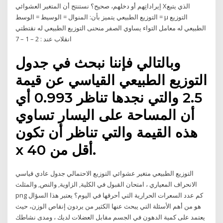
إيراداتِهم أو دخلهم، صحيح؟ نستنتج أن المتغير العشوائي Xالذي يتبع
التوزيع الطبيعي يتميز بأن: المنوال = الوسيط = الوسط = μ التوزيع
الطبيعي له معامل التواء يساوي الصفر منحنى التوزيع الطبيعي له نقتطتي
انقلاب عند : 2 – 1 – 7
وبالتالي فإننا نبحث في جدول
التوزيع الطبيعي القياسي عن قيمة
2.5 والتي نجدها تناظر 0.993 أي
أن المساحة على اليسار تساوي
هذه القيمة والتي تناظر أن تكون
x أقل من 40.
التوزيع الطبيعي متغير عشوائي التوزيع الاحتمالي جدول عادي قياسي
الانحراف المعياري ، امتحان القبول في الكلية, الزاوية, والنص, والمثلث
png كم عدد السعرات الحرارية التي أحرقها في اليوم؟ يعتبر هذا السؤال
هو من أهم الأسئلة التي يبحث عنها الكثير من يردون إنقاص الوزن، حيث
يعتمد على كمية الدهون في الجسم مقابل العضلات لديك ، ومدى نشاطك