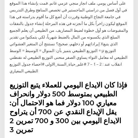
على أساس يومي. ملف انجاز منجي عزمي غانم. قمت بإنشاء هذا الموقع
في أول فصل من دراستي الماجستير في تخصص المناهج وطرق التدريس
في جامعة النجاح الوطنية وقررت أن أضع كل ما أقوم بدراسته في هذا
الموقع ليكون زاخراً بكل ما أنجزته في هذه المرحلة إنشاء جدول بالنفقات
والمقبوضات هو أول خطوة لضبط المصاريف. من الطبيعي أن يعلم الجميع
المبلغ الذي يكسبونه من المال بالضبط شهرياً، لكي يتمكنوا من تقدير
إيراداتِهم أو دخلهم، صحيح؟ نستنتج أن المتغير العشوائي Xالذي يتبع
التوزيع الطبيعي يتميز بأن: المنوال = الوسيط = الوسط = μ التوزيع
الطبيعي له معامل التواء يساوي الصفر منحنى التوزيع الطبيعي له نقتطتي
انقلاب عند : 2 – 1 – 7 #علم_حياة_السنة_الاولى #احصاء جدول التوزيع
الطبيعي المعياري
فإذا كان الايداع اليومي للعملاء يتبع التوزيع
الطبيعي بمتوسط 500 دولار وانحراف
معياري 100 دولار فما هو الاحتمال أن:
يقل الإيداع النقدي عن 700 أن يتراوح
الايداع اليومي بين 300 و 700 تمرين 2
تمرين 3