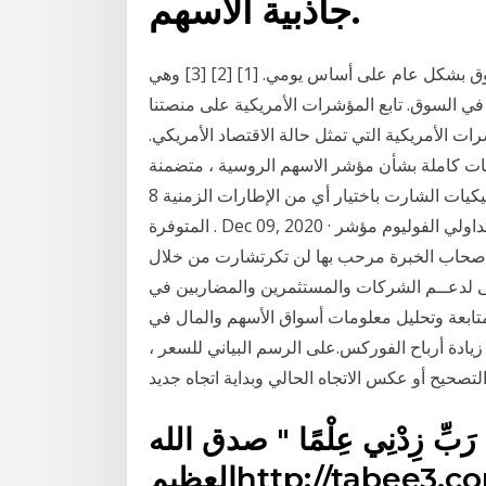
جاذبية الأسهم.
مؤشر البورصة هو مؤشر قياس أسعار الأسهم في السوق بشكل عام على أساس يومي. [1] [2] [3] وهي
 السوق. تابع المؤشرات الأمريكية على منصتنا
 الأمريكية التي تمثل حالة الاقتصاد الأمريكي.
ات كاملة بشأن مؤشر الاسهم الروسية ، متضمنة
الرسم البياني المباشر للـمؤشر الاسهم الروسية و ديناميكيات الشارت باختيار أي من الإطارات الزمنية 8
المتوفرة . Dec 09, 2020 · متداولي الفوليوم مؤشر Ultra High و Ultra Low على تكرتشارت .. تعالوا تحية
اصحاب الخبرة مرحب بها لن تكرتشارت من خلال
ى لدعــم الشركات والمستثمرين والمضاربين في
متابعة وتحليل معلومات أسواق الأسهم والمال في
دة أرباح الفوركس.على الرسم البياني للسعر ،
ِّ زِدْنِي عِلْمًا " صدق الله