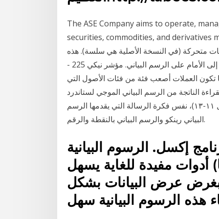
The ASE Company aims to operate, manage
securities, commodities, and deri مؤشر التمساح لبيل
طات متحركة (في النسخة الأصلية هي سلسة). هذه
المتوسطات المتحركة لديهم فترات مختلفة، وكذلك تتحول إلى الأمام على الرسم البياني. مؤشر نيكي 225 -
ما تكون العملات أصعب فئة من فئات الأصول التي
قراءة الناتجة من الرسم البياني الموجي لستاندرد
أند بورز بإعداد 0.75 نقطة في 25 سبتمبر 2012 (شكل ١١-١٣)، نفس فكرة الرسالة التي يقدمها الرسم
البياني رينكو والرسم البياني بالنقطة والرقم.
امج إكسل. الرسوم البيانية
) أدوات مفيدة للغاية يسهل
 بغرض عرض البيانات بشكل
ء هذه الرسوم البيانية سهل