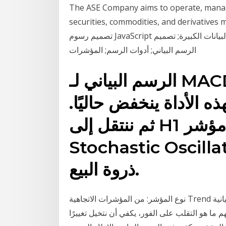
The ASE Company aims to operate, manage
securities, commodities, and deriv الميزات. تم
تصميم رسوم JavaScript البيانية ليسهل دمجها وتكاملها. أنواع الرسوم البيانية; البيانات الكبيرة; تصميم
الرسم البياني; أدوات الرسم; المؤشرات
الرسم البياني لـ MACD على H4 أقل من الصفر ،
ه الأداة ينخفض حاليًا.
ثم ننتقل إلى H1 ونبحث عن إشارة للبيع. مؤشر
Stochastic Osci أعلى من 75 في منطقة
ذروة البيع.
نوع المؤشر: من المؤشرات الاتجاهية Trend الفترة الزمنية للمتوسط المتحرك في برنامج الرسوم البيانية
م ما هو التقلب على الفور، يكفي أن نتخيل تغييرًا