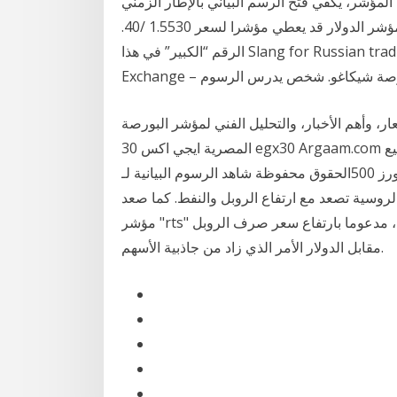
، يكفي فتح الرسم البياني بالإطار الزمني D1 وتقدير
المسافة من على سبيل المثال تحديد سعر”30/40″ على مؤشر الدولار قد يعطي مؤشرا لسعر 1.5530 /40.
الرقم “الكبير” في هذا Slang for Russian trading – عامي للمتاجرة الروسية. Chicago Board Options
عقود بورصة شيكاغو. شخص يدرس الرسوم
ر، وأهم الأخبار، والتحليل الفني لمؤشر البورصة
المصرية ايجي اكس 30 egx30 Argaam.com حقوق النشر والتأليف © 2021، أرقام الاستثمارية , جميع
الحقوق محفوظة شاهد الرسوم البيانية لـ‎ستاندرد أند بورز 500 ‎ لتتبع تحركات أسعارها. أفكار تداول ‎sp:spx‎،
الروسية تصعد مع ارتفاع الروبل والنفط. كما صعد
مؤشر "rts" للأسهم المقومة بالدولار بنسبة 0.71% إلى 968.2 نقطة، مدعوما بارتفاع سعر صرف الروبل
مقابل الدولار الأمر الذي زاد من جاذبية الأسهم.