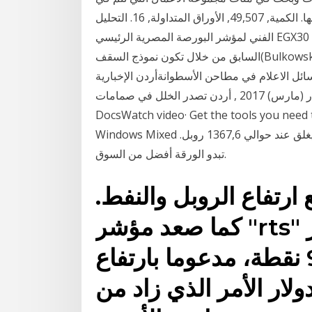
البورصة كما في التعاقد على شراء الأوراق المالية أو بيعها. الكمية, 49,507, الأوراق المتداولة, 16. التحليل
الفني لمؤشر البورصة المصرية الرئيسي EGX30 على الرسم البياني وفيه نري انقلاب محتمل للاتجاه الصاعد
السابق من خلال تكون نموذج السقف(Bulkowski’s Roof) لم يتأكد بعد إلا مع اختراق قاعدة النموذج طحن
ل الاعلام في مطاحن الأسطوانةأردن الإخبارية – Jordan News أسطوانة الغاز خطر مسكوت عنه أردن
, 19 آذار (مارس) 2017 , أردن تصدر الخلل في صمامات .Install the tools Mixed Reality | Microsoft
DocsWatch video· Get the tools you need 
Windows Mixed في جلسة التداول السابقة ، ارتفعت الأسعار بنسبة 3,95٪ ليغلق عند حوالي 1367,6 روبل.
تبدو الورقة أفضل من السوق.
ارتفاع الروبل والنفط.
كما صعد مؤشر "rts" للأسهم المقومة بالدولار
بنسبة 0.71% إلى 968.2 نقطة، مدعوما بارتفاع
ار الأمر الذي زاد من