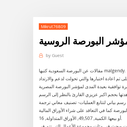
Mikrut76809
مؤشر البورصة الروسية
by
Guest
مقالات عن البورصة السعودية كتبها malgendy. يتداول السهم بقناة صاعدة بدأت من قاع 19.65 ومستمرة
ن ويدعمها اختراق السهم لمقاومة مستوى 31.60 لأعلى ثم اعادة اختبارها والتي تحولت لدعم والارتداد
ة بعيدة المدى لمؤشر البورصة المصرية egx 100 الأوسع نطاقا
تها بحجم اكبر عزيزي القارئ بالنظر إلى الرسم
 رسم بياني لتتابع العمليات- تصنيف معاني ترجمة
رصة كما في التعاقد على شراء الأوراق المالية
أو بيعها. الكمية, 49,507, الأوراق المتداولة, 16.
فات وبحث في مئات مجموعة الأعمال التي تتم في