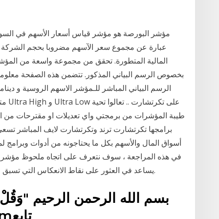
عبارة عن مجموع سعر الآسهم مضروبا بحجم الشركة في
المالية المتطورة. تحقق من مجموعة واسعة من المؤشرات
بخصوص الرسم البياني المذكور. تتضمن هذه الصفحة معلوم
طيبة المؤشرات من برمجتي واي تعديلات او مقترحات من 
برامجها تكرتشارت ترند وتكرتشارت لايف المباشر تسع
أسواق المال والأسهم بكل ما يحتاجونه من أدوات وبرامج ل
في هذه المراجعة ، سوف نتعرف على اتجاه ملحوظ مؤشر زيا
يساعد في العثور على نقاط الانعكاس التي تسبق التصحيح أو عكس الاتجاه الحالي وبداية اتجاه جديد.
بسم الله الرحمن الرحيم "وَقُلْ رَب
العظيمhttp://tabee3.comتابع