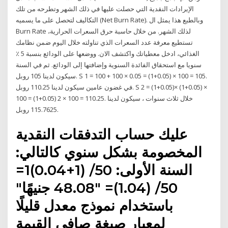
الإيرادات النقدية التي حصلت عليها في ذلك الشهر وتطرحه من تلك
التكاليف لتحصل على ما يسميه (Net Burn Rate). وبالطبع هذا يمثل ال
Burn Rate لذلك الشهر. من خلال حاسبة حرق السعرات الحرارية،
تستطيع معرفة عدد السعرات الذي تناولته خلال اليوم ضمن نظامك
الغذائي، ادخل معطياتك واكتشف الان. ووضعها على الودائع بنسبة 5 ٪
سنويا مع استحقاق الفائدة السنوية وإضافتها إلى الودائع. ثم في السنة
سيكون لدينا 105 روبل. S 1 = 100 + 100 × 0.05 = (1+0.05) × 100 = 105.
في غضون عامين سيكون لدينا 110.25 روبل. S 2 = (1+0.05)× (1+0.05) ×
100 = (1+0.05) 2 × 100 = 110.25. خلال ثلاث سنوات ، سيكون لدينا
115.7625 روبل.
عليك حساب التدفقات النقدية
المخصومة بشكل سنوي كالتالي:
السنة الأولى: 50/ (1+0.04)1=
50/ (1.04)= "48.08 جنيهًا"
باستخدام نموذج معدل قليلًا
لمعيار صيغة صافي القيمة