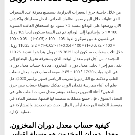
من خلال حاسبة حرق السعرات الحرارية، تستطيع معرفة عدد السعرات
الذي تناولته خلال اليوم ضمن نظامك الغذائي، ادخل معطياتك واكتشف
الان. ووضعها على الودائع بنسبة 5 ٪ سنويا مع استحقاق الفائدة السنوية
وإضافتها إلى الودائع. ثم في السنة سيكون لدينا 105 روبل. S 1 = 100 +
100 × 0.05 = (1+0.05) × 100 = 105. في غضون عامين سيكون لدينا
110.25 روبل. S 2 = (1+0.05)× (1+0.05) × 100 = (1+0.05) 2 × 100 =
110.25. خلال ثلاث سنوات ، سيكون لدينا 115.7625 روبل. هذا هو النقدية
المجمدة. من أجل فهم مقدار الوقت الذي يستغرقه تحويل البضائع إلى
نقد ، يتم إجراء تحليل معدل دوران المخزون. معادلة حساب معدل دوران
في الديناميات: 17/20 * 100 = 85 ٪. صيغة لحساب قيمة معدل نبضات
القلب وعلاقته مع الكارديو والتدريب الرياضي (شهر نوفمبر 2020). هل
تعلم أنه أثناء ممارسة فقدان الوزن يمكنك بسهولة حساب نبض حرق
الدهون؟ أثناء التمرين ، يساعد مؤشر معدل ضربات القلب على في
اقتصاد السوق ، فإن جميع ممتلكات منظمة لها قيمتها. ستنظر المادة في
متوسط التكلفة المرجحة لرأس المال ، حيث يتم تحديدها والمشاركة في
عملية الإدارة.
كيفية حساب معدل دوران المخزون.
معدل دوران المخزون هو وسيلة لقياس