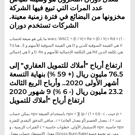
عدد المرات التي تبيع فيها الشركة
مخزونها من البضائع في فترة زمنية معينة.
الشركات تستخدم دوران
ما يلي هو صيغة لحساب wacc. WACC = (E / V) × Re + (D / V) × Rd × (1 -
Tc) هنا ، E هي القيمة السوقية للأسهم و D هي القيمة السوقية للدين و V
هي إجمالي E و D. Re هي التكلفة الإجمالية للأسهم و Rd هي تكلفة الدين.
ارتفاع أرباح "أملاك للتمويل العقاري" إلى
76.5 مليون ريال (+ 59 %) بنهاية التسعة
أشهر الأولى 2020.. وأرباح الربع الثالث
23.2 مليون ريال (- 6 %) 9 شهور 2020
ارتفاع أرباح "أملاك للتمويل
يمكن حساب npv باستخدام الصيغة npv = ⨊ (p / (1 + i) t) - c ، حيث p =
صافي التدفق النقدي للفترة ، i = معدل الخصم (أو معدل العائد) ، t = عدد
الفترات الزمنية ، و c = الاستثمار الأولي. خطوات حاسبة npv. حاسبة npv
معدل الاستنفاد حساب معدل (Gross Burn Rate) ومن ثم تجمع جميع