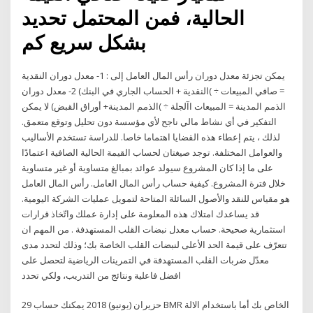
الحالية، فمن المحتمل تحديد
بشكل سريع كم
يمكن تجزئة معدل دوران رأس المال العامل إلى : 1- معدل دوران النقدية
= صافي المبيعات ÷ )النقدية + الحساب الجاري في البنك) 2- معدل دوران
الذمم المدينة = المبيعات اآلجلة ÷ )الذمم المدينة+ أوراق القبض) لا يمكن
التفكير في أي نشاط مالي ناجح لأي مؤسسة دون تحليل وتوقع متعمق.
لذلك ، يتم إعطاء هذه القضايا اهتماما خاصا. للدراسة تستخدم الأساليب
والعوامل المختلفة. توجد صيغتان لحساب القيمة الحالية الصافية اعتمادًا
على ما إذا كان المشروع سيولد عوائد بمبالغ متساوية أو غير متساوية
خلال فترة المشروع. كيفية حساب رأس المال العامل. رأس المال العامل
هو مقياس للنقد والأصول السائلة المتاحة لتمويل عمليات الشركة اليومية.
قد يساعدك امتلاك هذه المعلومة على إدارة عملك واتّخاذ قرارات
استثمارية صحيحة. حساب معدل نبضات القلب المستهدفة . من المهم ان
تتعرّف على قيمة الحد الأعلى لنبضات القلب الخاصة بك؛ وذلك لتحدد مدى
معدّل ضربات القلب المستهدفة في التمرينات الرياضية لتحصل على
افضل فاعلية ونتائج من التدريب، ولكي تحدد
29 حزيران (يونيو) 2018 يمكنك حساب BMR الخاص بك أما باستخدام الالة