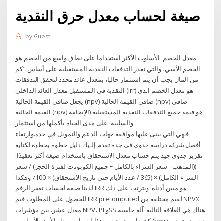
صيغة لحساب معدل حرق النقدية
by
Guest
معدل الخصم. الأسلوب الأكثر استخداما على نطاق واسع من الخصم هو
الخصم الأسي، والتي تقدر التدفقات النقدية المستقبلية على أساس "كم
من المال يجب أن يتم استثمار حاليا، بمعدل عائد محدد لتحقق التدفقات
النقدية في المستقبل معدل العائد الداخلي (irr) هو معدل الخصم الذي
يجعل صافي القيمة الحالية (npv) صافي القيمة الحالية (npv) صافي
القيمة الحالية (npv) هو قيمة جميع التدفقات النقدية المستقبلية (الإيجابية
والسلبية) على مدى الحياة بأكملها من استثمار
فـهي التي يبنى عليها موافقة جهات الدعم والتمويل في جدة.وارتقاء
أفضل شركة دراسة جدوى في جدة تقدم إلـيكَ دليل خطوة بخطوة لكتابة
تقرير جدوى جيد يتم حساب معدل الاستحقاق باستخدام صيغة أكثر تعقيدًا:
((المذهب - سعر الشراء بالكامل + جميع الكوبونات لفترة الحجز) / سعر
الشراء الكامل) × (365 / عدد الأيام حتى تاريخ الاستحقاق) × 100٪ وهكذا
لدينا صيغة لحساب تعبير الرقم IRR هو مبين أدناه. ويترتب على ذلك
للحصول على المطلوب قيم IRR precomputed لقيم مختلفة من NPV٪
معدل عشر. بين مؤشرات NPV، PI وSS هناك هي العلاقة التالية: آلة حاسبة
كيتودايت تستخدم هذا لحساب معدل الأيض الأساسي (bmr). نحن نستخدم