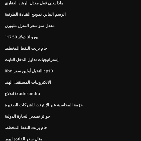
ماذا يعني قفل معدل الرهن العقاري
الرسم البياني نموذج القيادة الظرفية
معدل نمو سعر المنزل ملبورن
117 50 يورو لنا دولار
خام برنت النفط المخطط
إستراتيجيات تداول الدخل الثابت
Rbd النخيل أولين سعر cp10
الالكترونيات المستقبل الهند
اندلاع traderpedia
حزمة المحاسبة عبر الإنترنت للشركات الصغيرة
جوائز تصدير التجارة الدولية
خام برنت النفط المخطط
مثال سعر الفائدة ليبور