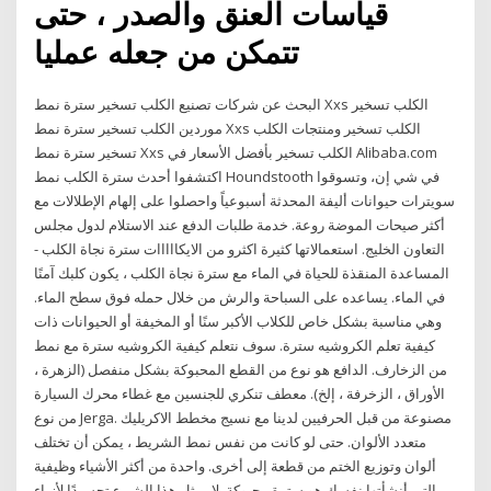
قياسات العنق والصدر ، حتى
تتمكن من جعله عمليا
البحث عن شركات تصنيع الكلب تسخير سترة نمط Xxs الكلب تسخير
موردين الكلب تسخير سترة نمط Xxs الكلب تسخير ومنتجات الكلب
تسخير سترة نمط Xxs الكلب تسخير بأفضل الأسعار في Alibaba.com
اكتشفوا أحدث سترة الكلب نمط Houndstooth في شي إن، وتسوقوا
سويترات حيوانات أليفة المحدثة أسبوعياً واحصلوا على إلهام الإطلالات مع
أكثر صيحات الموضة روعة. خدمة طلبات الدفع عند الاستلام لدول مجلس
التعاون الخليج. استعمالاتها كثيرة اكثرو من الايكااااات سترة نجاة الكلب -
المساعدة المنقذة للحياة في الماء مع سترة نجاة الكلب ، يكون كلبك آمنًا
في الماء. يساعده على السباحة والرش من خلال حمله فوق سطح الماء.
وهي مناسبة بشكل خاص للكلاب الأكبر سنًا أو المخيفة أو الحيوانات ذات
كيفية تعلم الكروشيه سترة. سوف نتعلم كيفية الكروشيه سترة مع نمط
من الزخارف. الدافع هو نوع من القطع المحبوكة بشكل منفصل (الزهرة ،
الأوراق ، الزخرفة ، إلخ). معطف تنكري للجنسين مع غطاء محرك السيارة
من نوع Jerga. مصنوعة من قبل الحرفيين لدينا مع نسيج مخطط الاكريليك
متعدد الألوان. حتى لو كانت من نفس نمط الشريط ، يمكن أن تختلف
ألوان وتوزيع الختم من قطعة إلى أخرى. واحدة من أكثر الأشياء وظيفية
التي أنشأتها نفسك هو سترة محبوكة. لا يمثل هذا الشيء تجسيدًا لأزياء