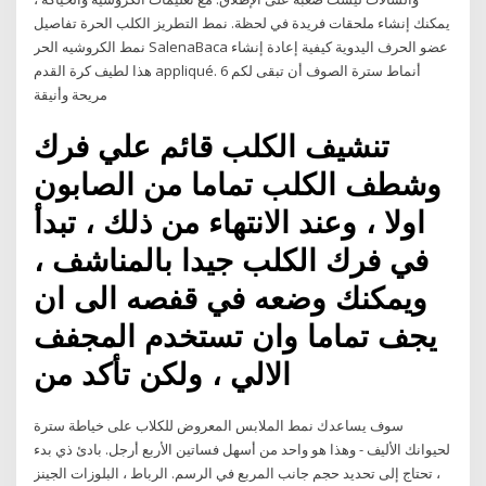
يمكنك إنشاء ملحقات فريدة في لحظة. نمط التطريز الكلب الحرة تفاصيل
نمط الكروشيه الحر SalenaBaca عضو الحرف اليدوية كيفية إعادة إنشاء
هذا لطيف كرة القدم appliqué. 6 أنماط سترة الصوف أن تبقى لكم
مريحة وأنيقة
تنشيف الكلب قائم علي فرك
وشطف الكلب تماما من الصابون
اولا ، وعند الانتهاء من ذلك ، تبدأ
في فرك الكلب جيدا بالمناشف ،
ويمكنك وضعه في قفصه الى ان
يجف تماما وان تستخدم المجفف
الالي ، ولكن تأكد من
سوف يساعدك نمط الملابس المعروض للكلاب على خياطة سترة
لحيوانك الأليف - وهذا هو واحد من أسهل فساتين الأربع أرجل. بادئ ذي بدء
، تحتاج إلى تحديد حجم جانب المربع في الرسم. الرباط ، البلوزات الجينز