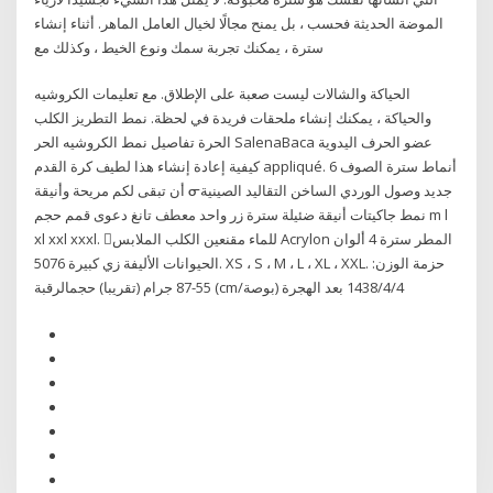
الموضة الحديثة فحسب ، بل يمنح مجالًا لخيال العامل الماهر. أثناء إنشاء
سترة ، يمكنك تجربة سمك ونوع الخيط ، وكذلك مع
الحياكة والشالات ليست صعبة على الإطلاق. مع تعليمات الكروشيه
والحياكة ، يمكنك إنشاء ملحقات فريدة في لحظة. نمط التطريز الكلب
الحرة تفاصيل نمط الكروشيه الحر SalenaBaca عضو الحرف اليدوية
كيفية إعادة إنشاء هذا لطيف كرة القدم appliqué. 6 أنماط سترة الصوف
أن تبقى لكم مريحة وأنيقة ᓂجديد وصول الوردي الساخن التقاليد الصينية
نمط جاكيتات أنيقة ضئيلة سترة زر واحد معطف تانغ دعوى قمم حجم m l
xl xxl xxxl. ⃝للماء مقنعين الكلب الملابس Acrylon المطر سترة 4 ألوان
الحيوانات الأليفة زي كبيرة 5076. XS ، S ، M ، L ، XL ، XXL. حزمة الوزن:
55-87 جرام (تقريبا) حجمالرقبة (cm/بوصة) 4‏‏/4‏‏/1438 بعد الهجرة