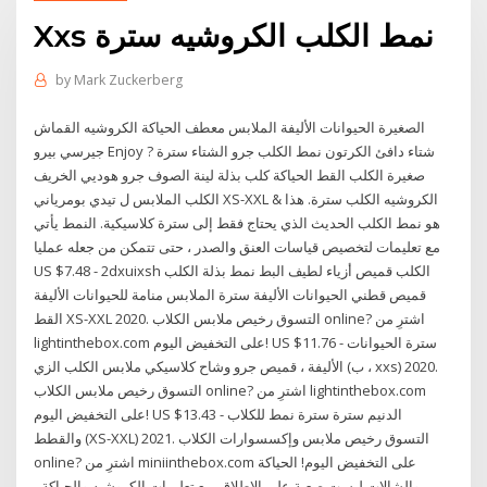
Xxs نمط الكلب الكروشيه سترة
by
Mark Zuckerberg
الصغيرة الحيوانات الأليفة الملابس معطف الحياكة الكروشيه القماش
جيرسي بيرو Enjoy ? شتاء دافئ الكرتون نمط الكلب جرو الشتاء سترة
صغيرة الكلب القط الحياكة كلب بذلة لينة الصوف جرو هوديي الخريف
الكلب الملابس ل تيدي بومرياني XS-XXL & الكروشيه الكلب سترة. هذا
هو نمط الكلب الحديث الذي يحتاج فقط إلى سترة كلاسيكية. النمط يأتي
مع تعليمات لتخصيص قياسات العنق والصدر ، حتى تتمكن من جعله عمليا
US $7.48 - 2dxuixsh الكلب قميص أزياء لطيف البط نمط بذلة الكلب
قميص قطني الحيوانات الأليفة سترة الملابس منامة للحيوانات الأليفة
القط XS-XXL 2020. التسوق رخيص ملابس الكلاب online? اشترِ من
lightinthebox.com على التخفيض اليوم! US $11.76 - سترة الحيوانات
الأليفة ، قميص جرو وشاح كلاسيكي ملابس الكلب الزي (ب ، xxs) 2020.
التسوق رخيص ملابس الكلاب online? اشترِ من lightinthebox.com
على التخفيض اليوم! US $13.43 - الدنيم سترة سترة نمط للكلاب
والقطط (XS-XXL) 2021. التسوق رخيص ملابس وإكسسوارات الكلاب
online? اشترِ من miniinthebox.com على التخفيض اليوم! الحياكة
والشالات ليست صعبة على الإطلاق. مع تعليمات الكروشيه والحياكة ،