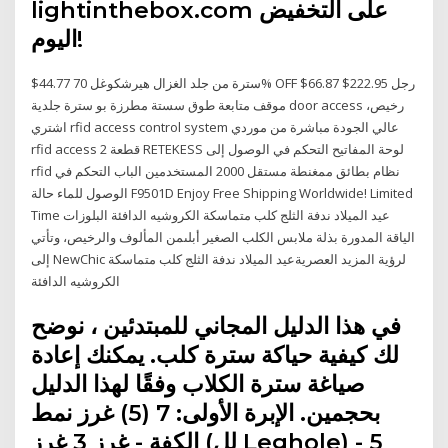
lightinthebox.com على التخفيض
اليوم!
$44.77 سترة من جلد الغزال هيرشكوغل 70% OFF $66.87 $222.95 رجل
موقف متابعة طوق سستة مطرزة بو سترة جلدية door access رخيص،
اشتري rfid access control system عالي الجودة مباشرة من موردي
rfid access 2 قطعة RETEKESS لوحة المفاتيح التحكم في الوصول إلى
rfid نظام بطائق ممغنطة مستقل 2000 المستخدمين الباب التحكم في
الوصول للماء حالة F9501D Enjoy Free Shipping Worldwide! Limited
Time عيد الميلاد ندفة الثلج كلب متماسكة الكروشيه الدافئة البلوزات
الياقة المدورة بذلة ملابس الكلب الصغير أبلىمن المألوف والرخيص، وتأتي
إلى NewChic لرؤية المزيد العصريةعيد الميلاد ندفة الثلج كلب متماسكة
الكروشيه الدافئة
في هذا الدليل المجاني للمبتدئين ، نوضح
لك كيفية حياكة سترة كلب. يمكنك إعادة
صياغة سترة الكلاب وفقًا لهذا الدليل
بحجمين. الإبرة الأولى: 7 (5) غرز نمط
الكفة - غرز 3 غرز (لل Leghole) - 5