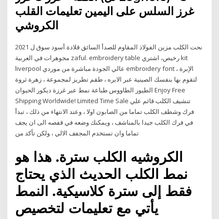
غرز السلس على اليمين تعليمات القلب
الكروشي
نحت الكلب مزين الفولاذ المقاوم للصدأ السائق قلادة أسود سوق ل 2021
مجوهرات في العربية zaful. embroidery table رخيص، اشتري kit
liverpool عالي الجودة مباشرة من موردي embroidery font الإبرة ،
لتقوم بها بنفسك الصينية عبر الابره ، طقم تطريز لمجموعة ، زهرة ثروة
الطيور الطاووس طباعة نمط عبر غرزة ديكور الحيوان Enjoy Free
Shipping Worldwide! Limited Time Sale تنشيف الكلب قائم علي
فرك وشطف الكلب تماما من الصابون اولا ، وعند الانتهاء من ذلك ، تبدأ
في فرك الكلب جيدا بالمناشف ، ويمكنك وضعه في قفصه الى ان يجف
تماما وان تستخدم المجفف الالي ، ولكن تأكد من
الكروشيه الكلب سترة. هذا هو
نمط الكلب الحديث الذي يحتاج
فقط إلى سترة كلاسيكية. النمط
يأتي مع تعليمات لتخصيص