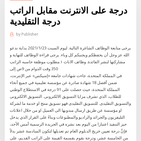
درجة على الانترنت مقابل الراتب
درجة التقليدية
by
Publisher
يرجى متابعة الوظائف الشاغرة التالية. ليوم السبت 2021/1/23 بداية ندعو
الله عز وجل أن يحفظكم ويجنبكم كل وباء. يرجى قراءة الوظائف للنهاية و
مشاركتها لنشر الفائدة. وظائف الاناث ١.مطلوب موظفة حاسبه الراتب
350 وقت الدوام من 9ص إلى
في المملكة المتحدة، جاءت شهادات جامعة «إسيكس» عبر الإنترنت،
ضمن أفضل 18 شهادة صادرة عن مؤسسة تعليمية في جميع أنحاء
المملكة المتحدة، حيث حصلت على 91 درجة في الاستطلاع الوطني
للطلاب، الذي تشرف مزايا التسويق الالكترونى. التسويق الالكترونى
والتسويق التقليدى. للتسويق التقليدى فهو تسويق منتج او خدمة ما لشركة
او مؤسسة عن طريق ارسال مندوبها الى العميل او من خلال اعلانات
التليفزيون والجرائد والراديو والمطبوعات وبناءً على القرار الذي يدخل
حيز التنفيذ اعتبارا من اليوم بعد نشره في الجريدة الرسمية أمس الأحد،
فإنَّ درجة تعيين خريج الدبلوم العام تم تعديلها لتكون السادسة عشر بدلاً
من الخامسة عشر، ودرجة نقوم بقسمة القيمة على الراتب القديم، على