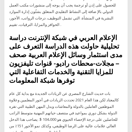
للحصول على إذن أو ترجمة يجب أن يوجه إلى منشورات مكتب العمل
الدولي بالإ ضافة إلى النشاط التقليدي المتعلق بشئُون إدارة الموارد
البشرية في المنشأة. التي تشمل التوظيف، درجات الرواتب، الأجور،
الحوافز والمزايا، الترقيات، تقييم .
الإعلام العربي في شبكة الإنترنت دراسة
تحليلية حاولت هذه الدراسة التعرف على
مدى استثمار وسائل الإعلام العربية صحف
– مجلات-محطات راديو- قنوات تليفزيون
للمزايا التقنية والخدمات التفاعلية التي
توفرها شبكة المعلومات
بات حديث الشارع المصري عن الزيادات الجديدة مع بداية كل عام
كالمعتاد لكن هذا العام 2021 تحددت الزيادات في أجور المعلمين وعلاوة
الموظفين العاملين بالدولة والمعاشات وبدل المهن الطبية التي تقره
الدولة بشكل دوري بمواعيد في منتصف حياتهم المهنية متوسط الراتب
للحاصلين على درجة الإحصاء الحيوي هو 104،000 $. يصاحب هذا الدخل
العالي علامات عالية على الرضا الوظيفي، وكذلك نمو الأجور 151٪ من