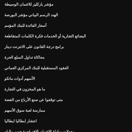
مؤشر باركليز للائتمان الوسيطة
الهند الرسم البياني مؤشر البورصة
أسعار الفائدة للبنك المؤمم
البضائع التجارية أو الخدمات فكرة الكلمات المتقاطعة
برامج درجة القانون على الانترنت دينار
محاكاة تداول السلع الحرة
العقود المستقبلية للبنك المركزي العماني
الأسهم أدوات ماتكو
ما هو المخزون في التجارة
متى توقفوا عن صنع الأرباع من الفضة
ممارسة لعبة سوق الأسهم
انتشار ايطاليا ايطاليا
معدلات مبادلة الائتمان الافتراضية حسب البلد