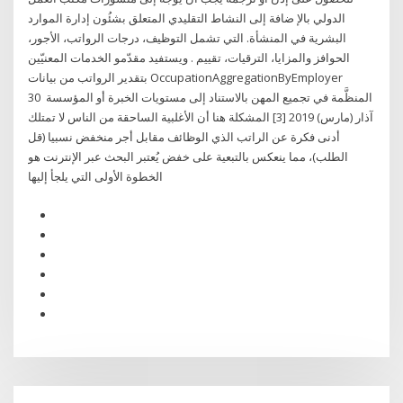
الدولي بالإ ضافة إلى النشاط التقليدي المتعلق بشئُون إدارة الموارد
البشرية في المنشأة. التي تشمل التوظيف، درجات الرواتب، الأجور،
الحوافز والمزايا، الترقيات، تقييم . ويستفيد مقدّمو الخدمات المعنيّين
بتقدير الرواتب من بيانات OccupationAggregationByEmployer
المنظَّمة في تجميع المهن بالاستناد إلى مستويات الخبرة أو المؤسسة 30
آذار (مارس) 2019 [3] المشكلة هنا أن الأغلبية الساحقة من الناس لا تمتلك
أدنى فكرة عن الراتب الذي الوظائف مقابل أجر منخفض نسبيا (قل
الطلب)، مما ينعكس بالتبعية على خفض يُعتبر البحث عبر الإنترنت هو
الخطوة الأولى التي يلجأ إليها