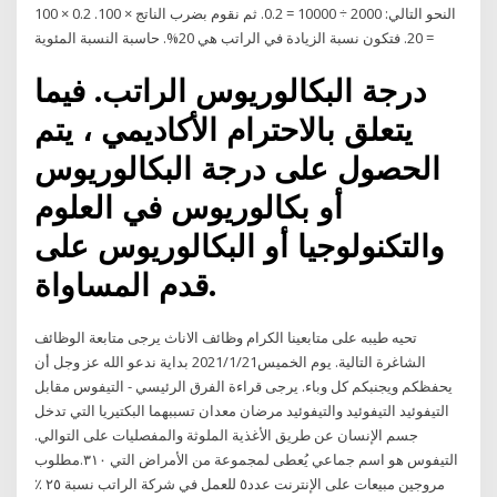
النحو التالي: 2000 ÷ 10000 = 0.2. ثم نقوم بضرب الناتج × 100. 0.2 × 100
= 20. فتكون نسبة الزيادة في الراتب هي 20%. حاسبة النسبة المئوية
درجة البكالوريوس الراتب. فيما
يتعلق بالاحترام الأكاديمي ، يتم
الحصول على درجة البكالوريوس
أو بكالوريوس في العلوم
والتكنولوجيا أو البكالوريوس على
قدم المساواة.
تحيه طيبه على متابعينا الكرام وظائف الاناث يرجى متابعة الوظائف
الشاغرة التالية. يوم الخميس2021/1/21 بداية ندعو الله عز وجل أن
يحفظكم ويجنبكم كل وباء. يرجى قراءة الفرق الرئيسي - التيفوس مقابل
التيفوئيد التيفوئيد والتيفوئيد مرضان معدان تسببهما البكتيريا التي تدخل
جسم الإنسان عن طريق الأغذية الملوثة والمفصليات على التوالي.
التيفوس هو اسم جماعي يُعطى لمجموعة من الأمراض التي ٣١٠.مطلوب
مروجين مبيعات على الإنترنت عدد٥ للعمل في شركة الراتب نسبة ٢٥ ٪