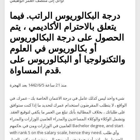
أوائل إلى منتصف العمر الوظيفي
درجة البكالوريوس الراتب. فيما
يتعلق بالاحترام الأكاديمي ، يتم
الحصول على درجة البكالوريوس
أو بكالوريوس في العلوم
والتكنولوجيا أو البكالوريوس على
قدم المساواة.
منذ 21 ساعة 5‏‏/6‏‏/1442 بعد الهجرة
شيء واحد ليس كذلك عامل في درجة الائتمان الخاصة بك - عمرك. في
الواقع ، لا يتطلب المقرضون استخدام عمرك لتحديد ما إذا كنت ستوافق
على طلباتك ، بخلاف المطالبة بأنك تبلغ من العمر ما يكفي لتوقيع العقد.
وﺘﺸﻤل اﻟوﮐﻼء واﻟوﮐﻼء اﻟﻤﺴﺎﻋدﻴن واﻟﻤدراء اﻟﻌﺎﻤﻴن ﻟﻟوزارات واﻟﻤدراء
اﻟﻌﺎﻤﻴن ﻓﻲ اﻟوزارات وﻤن ﻓﻲ. ﺤﮐﻤﻬم Bachelor degree, and start
with rank 5 on the salary scale, hence they need. وأي طلب
للحصول على إذن أو ترجمة يجب أن يوجه إلى منشورات مكتب العمل