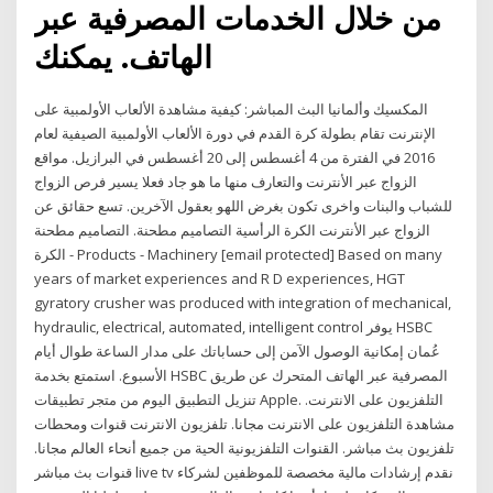
من خلال الخدمات المصرفية عبر
الهاتف. يمكنك
المكسيك وألمانيا البث المباشر: كيفية مشاهدة الألعاب الأولمبية على
الإنترنت تقام بطولة كرة القدم في دورة الألعاب الأولمبية الصيفية لعام
2016 في الفترة من 4 أغسطس إلى 20 أغسطس في البرازيل. مواقع
الزواج عبر الأنترنت والتعارف منها ما هو جاد فعلا يسير فرص الزواج
للشباب والبنات واخرى تكون بغرض اللهو بعقول الآخرين. تسع حقائق عن
الزواج عبر الأنترنت الكرة الرأسية التصاميم مطحنة. التصاميم مطحنة
الكرة - Products - Machinery [email protected] Based on many
years of market experiences and R D experiences, HGT
gyratory crusher was produced with integration of mechanical,
hydraulic, electrical, automated, intelligent control يوفر HSBC
عُمان إمكانية الوصول الآمن إلى حساباتك على مدار الساعة طوال أيام
الأسبوع. استمتع بخدمة HSBC المصرفية عبر الهاتف المتحرك عن طريق
تنزيل التطبيق اليوم من متجر تطبيقات Apple. التلفزيون على الانترنت.
مشاهدة التلفزيون على الانترنت مجانا. تلفزيون الانترنت قنوات ومحطات
تلفزيون بث مباشر. القنوات التلفزيونية الحية من جميع أنحاء العالم مجانا.
قنوات بث مباشر live tv نقدم إرشادات مالية مخصصة للموظفين لشركاء