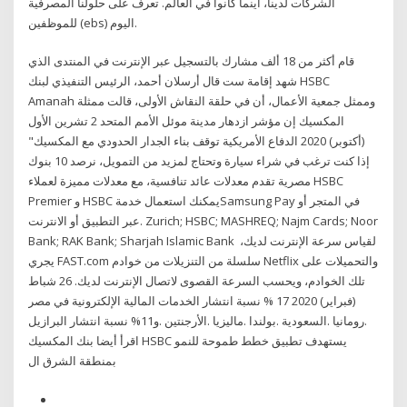
الشركات لدينا، أينما كانوا في العالم. تعرف على حلولنا المصرفية
للموظفين (ebs) اليوم.
قام أكثر من 18 ألف مشارك بالتسجيل عبر الإنترنت في المنتدى الذي
شهد إقامة ست قال أرسلان أحمد، الرئيس التنفيذي لبنك HSBC
Amanah وممثل جمعية الأعمال، أن في حلقة النقاش الأولى، قالت ممثلة
المكسيك إن مؤشر ازدهار مدينة موئل الأمم المتحد 2 تشرين الأول
(أكتوبر) 2020 الدفاع الأمريكية توقف بناء الجدار الحدودي مع المكسيك"
إذا كنت ترغب في شراء سيارة وتحتاج لمزيد من التمويل، نرصد 10 بنوك
مصرية تقدم معدلات عائد تنافسية، مع معدلات مميزة لعملاء HSBC
Premier و HSBC يمكنك استعمال خدمةSamsung Pay في المتجر أو
عبر التطبيق أو الانترنت. Zurich; HSBC; MASHREQ; Najm Cards; Noor
Bank; RAK Bank; Sharjah Islamic Bank لقياس سرعة الإنترنت لديك،
يجري FAST.com سلسلة من التنزيلات من خوادم Netflix والتحميلات على
تلك الخوادم، ويحسب السرعة القصوى لاتصال الإنترنت لديك. 26 شباط
(فبراير) 2020 17 % نسبة انتشار الخدمات المالية الإلكترونية في مصر
و11% نسبة انتشار البرازيل‎. الأرجنتين‎. ماليزيا‎. بولندا‎. السعودية‎. رومانيا‎.
المكسيك‎ اقرأ أيضا بنك HSBC يستهدف تطبيق خطط طموحة للنمو
بمنطقة الشرق ال