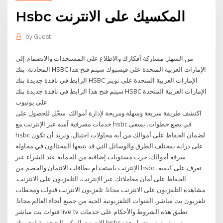
Hsbc المكسيك على الانترنت
by
Guest
من السهل مشاركة أفكارك والاطلاع على المستجدات والانضمام إلى
المحادثة. بنك HSBC الإمارات العربية المتحدة على فيسبوك سيتم فتح هذا
الرابط في نافذة جديدة بنك HSBC الإمارات العربية المتحدة على تويتر
سيتم فتح هذا الرابط في نافذة جديدة بنك HSBC الإمارات العربية المتحدة
على يوتيوب
اكتشف طريقة سريعة وسهلة ومريحة لإدارة أموالك. سجّل للحصول على
خدمات مصرفية آمنة عبر الإنترنت مع hsbc في بضع خطوات. يسعى
hsbc لضمان الحفاظ على أموالك من أية محاولات احتيال، ونريد أن تكون
على دراية بمختلف الطرق والوسائل التي قد يتبعها المحتالون في محاولة
سرقة أموالك. جرب مستويات إضافية من الحماية عند الشراء عبر
الإنترنت باستخدام بطاقات الائتمان والخصم من hsbc. تعرف على كيفية
الحفاظ على أمان معاملاتك عبر الإنترنت. التلفزيون على الانترنت.
مشاهدة التلفزيون على الانترنت مجانا. تلفزيون الانترنت قنوات ومحطات
تلفزيون بث مباشر. القنوات التلفزيونية الحية من جميع أنحاء العالم مجانا.
قنوات بث مباشر live tv تطبق هذه الشروط والأحكام على خدمات
الإنترنت البنكي الشخصية لدى بنك hsbc مصر ش.م.م. وتعمل هذه