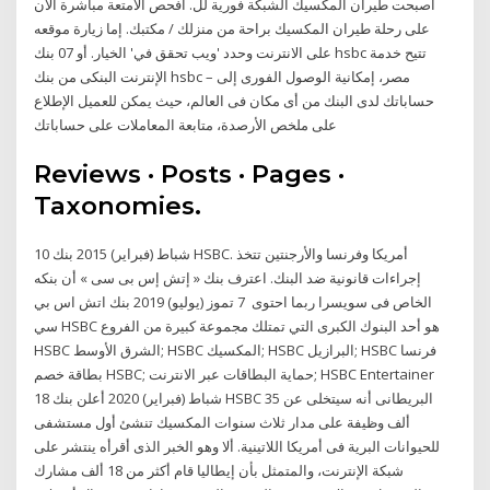
أصبحت طيران المكسيك الشبكة فورية لل. افحص الأمتعة مباشرة الآن
على رحلة طيران المكسيك براحة من منزلك / مكتبك. إما زيارة موقعه
على الانترنت وحدد 'ويب تحقق في' الخيار. أو 07 بنك hsbc تتيح خدمة
الإنترنت البنكى من بنك hsbc – مصر، إمكانية الوصول الفورى إلى
حساباتك لدى البنك من أى مكان فى العالم، حيث يمكن للعميل الإطلاع
على ملخص الأرصدة، متابعة المعاملات على حساباتك
Reviews · Posts · Pages ·
Taxonomies.
10 شباط (فبراير) 2015 بنك HSBC. أمريكا وفرنسا والأرجنتين تتخذ
إجراءات قانونية ضد البنك. اعترف بنك « إتش إس بى سى » أن بنكه
الخاص فى سويسرا ربما احتوى 7 تموز (يوليو) 2019 بنك اتش اس بي
سي HSBC هو أحد البنوك الكبرى التي تمتلك مجموعة كبيرة من الفروع
HSBC الشرق الأوسط; HSBC المكسيك; HSBC البرازيل; HSBC فرنسا
بطاقة خصم HSBC; حماية البطاقات عبر الانترنت; HSBC Entertainer
18 شباط (فبراير) 2020 أعلن بنك HSBC البريطانى أنه سيتخلى عن 35
ألف وظيفة على مدار ثلاث سنوات المكسيك تنشئ أول مستشفى
للحيوانات البرية فى أمريكا اللاتينية. ألا وهو الخبر الذى أقرأه ينتشر على
شبكة الإنترنت، والمتمثل بأن إيطاليا قام أكثر من 18 ألف مشارك