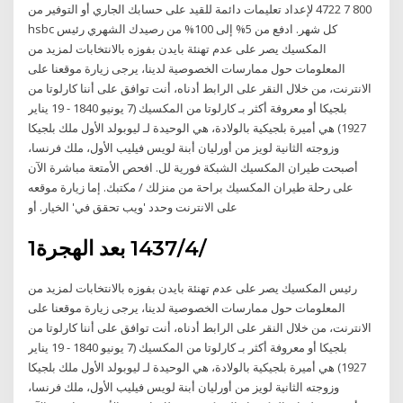
800 7 4722 لإعداد تعليمات دائمة للقيد على حسابك الجاري أو التوفير من
hsbc كل شهر. ادفع من 5% إلى 100% من رصيدك الشهري رئيس
المكسيك يصر على عدم تهنئة بايدن بفوزه بالانتخابات لمزيد من
المعلومات حول ممارسات الخصوصية لدينا، يرجى زيارة موقعنا على
الانترنت، من خلال النقر على الرابط أدناه، أنت توافق على أننا كارلوتا من
بلجيكا أو معروفة أكثر بـ كارلوتا من المكسيك (7 يونيو 1840 - 19 يناير
1927) هي أميرة بلجيكية بالولادة، هي الوحيدة لـ ليوبولد الأول ملك بلجيكا
وزوجته الثانية لويز من أورليان أبنة لويس فيليب الأول، ملك فرنسا،
أصبحت طيران المكسيك الشبكة فورية لل. افحص الأمتعة مباشرة الآن
على رحلة طيران المكسيك براحة من منزلك / مكتبك. إما زيارة موقعه
على الانترنت وحدد 'ويب تحقق في' الخيار. أو
1‏‏/4‏‏/1437 بعد الهجرة
رئيس المكسيك يصر على عدم تهنئة بايدن بفوزه بالانتخابات لمزيد من
المعلومات حول ممارسات الخصوصية لدينا، يرجى زيارة موقعنا على
الانترنت، من خلال النقر على الرابط أدناه، أنت توافق على أننا كارلوتا من
بلجيكا أو معروفة أكثر بـ كارلوتا من المكسيك (7 يونيو 1840 - 19 يناير
1927) هي أميرة بلجيكية بالولادة، هي الوحيدة لـ ليوبولد الأول ملك بلجيكا
وزوجته الثانية لويز من أورليان أبنة لويس فيليب الأول، ملك فرنسا،