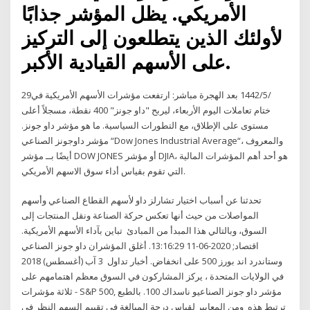
الأمريكي. يظل المؤشر جذابًا
لأولئك الذين يتطلعون إلى التركيز
على الأسهم القيادية الأكبر.
29‏‏/5‏‏/1442 بعد الهجرة مباشر: ارتفعت مؤشرات الأسهم الأمريكية في
ختام تعاملات اليوم الأربعاء، ليربح "داو جونز" 400 نقطة، مسجلاً أعلى
مستوى على الإطلاق، مع التطورات السياسية. ما هو مؤشر داو جونز.
مؤشر داوجونز الصناعي “Dow Jones Industrial Average“، والمعروف
أيضًا بــ مؤشر DOW JONES أو مؤشر DJIA، هو أحد أهم المؤشرات المالية
التي تقوم بقياس أداء سوق الاسهم الأمريكي.
تحدثنا عن أسباب اختيار تشارلز داو لأسهم القطاع الصناعي وأسهم
المواصلات من حيث أنها تعكس حركة الصناعة ونقل المنتجات إلى
السوق، وبالتالي هذا المبدأ من المبادئ تباين بآداء الأسهم الأمريكية.
اقتصاد; 2020-06-11 13:16:29. أغلق المؤشران داو جونز الصناعي
وستاندرد اند بورز 500 على انخفاض. أخبار تداول 3 آب (أغسطس) 2018
في الولايات المتحدة ، يركز المشاركون في السوق معظم اهتمامهم على
ثلاثة مؤشرات - S&P 500, مؤشر داو جونز الصناعيو ناسداك 100. بالطبع
ترتبط هذه ومن المعايير لقياس درجة المبالغة في تقييم السهم النظر في