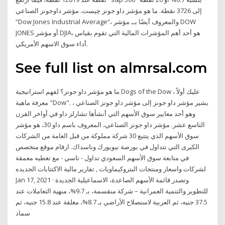
إلى 3726 نقطة. ما هو مؤشر داو جونز چيست. مؤشر داوجونز الصناعي
“Dow Jones Industrial Average“، والمعروف أيضًا بــ مؤشر DOW
JONES أو مؤشر DJIA، هو أحد أهم المؤشرات المالية التي تقوم بقياس
أداء سوق الاسهم الأمريكي.
See full list on almrsal.com
ما هو مؤشر داو جونز؟ لفهم استراتيجية Dogs of the Dow ، عليك أولاً
معرفة ماهية "Dow". يشير مؤشر داو جونز إلى مؤشر داو جونز الصناعي ،
وهو أحد معايير سوق الأسهم التي أنشأها تشارلز داو في أواخر القرن
التاسع عشر. مؤشر داو جونز الصناعي، المعروف باسم داو 30، هو مؤشر
سوق الأسهم الذي يتتبع 30 شركة مملوكة من قبل العامة من الشركات
الكبرى التي تتداول في بورصة نيويورك وناسداك. ارقام موقع متخصص
في متابعة سوق الأسهم السعودي تداول - تاسي - مع تغطيه معمقة
لشركات واسعار ومنتجات البتروكيماويات , تقارير مالية الاكتتابات الجديده
Jan 17, 2021 · وتصدر قائمة الأسهم الصاعدة، الاسماعيلية الجديدة
للتطوير والتنمية العمرانية – شركة منقسمة، بـ 9.7%، منهية التعاملات عند
37.5 جنيه، ثم العربية لاستصلاح الأراضي بـ 8.7%، مغلقة عند 15.8 جنيه، ثم
سماد