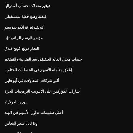
توفير معدلات حساب أستراليا
كيفية وضع خطة لمستقبلي
كونفيرتير فرانكو سويسو
Djt مؤشر الرسم البياني
التجار هونج كونج فندق
حساب معدل العائد الحقيقي بعد الضريبة والتضخم
إغلاق معاملة الأسهم في الحسابات الختامية
أكبر شركات المقاولات في أبو ظبي
اشارات الفوركس على الانترنت البرمجيات الحرة
7 يورو بالدولار
أعلى تطبيقات تداول الأسهم في الهند
سعر النحاس usd kg