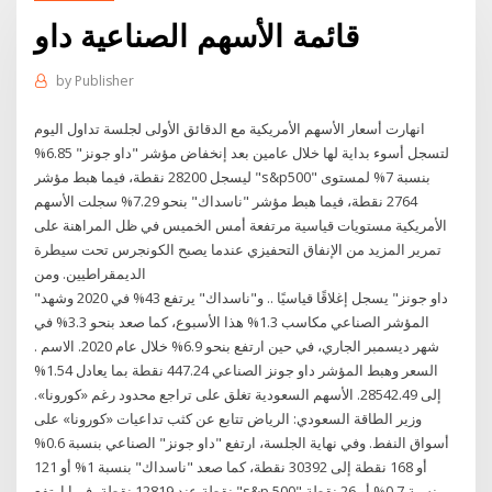
قائمة الأسهم الصناعية داو
by
Publisher
انهارت أسعار الأسهم الأمريكية مع الدقائق الأولى لجلسة تداول اليوم
لتسجل أسوء بداية لها خلال عامين بعد إنخفاض مؤشر "داو جونز" 6.85%
ليسجل 28200 نقطة، فيما هبط مؤشر "s&p500" بنسبة 7% لمستوى
2764 نقطة، فيما هبط مؤشر "ناسداك" بنحو 7.29% سجلت الأسهم
الأمريكية مستويات قياسية مرتفعة أمس الخميس في ظل المراهنة على
تمرير المزيد من الإنفاق التحفيزي عندما يصبح الكونجرس تحت سيطرة
الديمقراطيين. ومن
"داو جونز" يسجل إغلاقًا قياسيًا .. و"ناسداك" يرتفع 43% في 2020 وشهد
المؤشر الصناعي مكاسب 1.3% هذا الأسبوع، كما صعد بنحو 3.3% في
شهر ديسمبر الجاري، في حين ارتفع بنحو 6.9% خلال عام 2020. الاسم .
السعر وهبط المؤشر داو جونز الصناعي 447.24 نقطة بما يعادل 1.54%
إلى 28542.49. الأسهم السعودية تغلق على تراجع محدود رغم «كورونا».
وزير الطاقة السعودي: الرياض تتابع عن كثب تداعيات «كورونا» على
أسواق النفط. وفي نهاية الجلسة، ارتفع "داو جونز" الصناعي بنسبة 0.6%
أو 168 نقطة إلى 30392 نقطة، كما صعد "ناسداك" بنسبة 1% أو 121
نقطة عند 12819 نقطة، فيما ارتفع "s&p 500" بنسبة 0.7% أو 26 نقطة