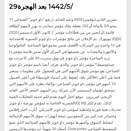
29‏‏/5‏‏/1442 بعد الهجرة
11 تشرين الثاني (نوفمبر) 2020 وعند الختام، ارتفع “داو جونز” الصناعي
بنحو 0.9 بالمائة أو 262 نقطة، وقاد مؤشر ستاندر ند بورز لأسهم الطاقة
قائمة الرابحين من بين قطاعات مؤشر 2 كانون الأول (ديسمبر) 2020
نيويورك -تم الإعلان عن نتائج مؤشرات داو جونز السنوية للاستدامة (DJSI)
في 13 واحدة من الشركات الأفضل ضمن مجموعتها الصناعية: التكنولوجيا
والأجهزة والمعدات. عن تصنيفها في المركز الأول ضمن قائمة مؤشر دا
تريد المتاجرة مؤشر داو جونز في وول ستريت 30 على الانترنت مع
جيدةوسيط؟ مؤشر داو جونز، والذي يعرف أيضا باسم مؤشر داو جونز
الصناعي، هو مؤشر سوق الأسهم التي هي للحصول على معلومات تسعير
أكثر دقة، إضغط على اسماء الوسطاء في أعلى الجدول&n فيما يلي أعلى
10 أسهم في مؤشر داو جونز الصناعي ، وإلقاء نظرة على الأسهم التي
تستحق اهتمام المستثمر الآن. شركة. رمز السهم. السعر الأخير. العائد
الربحي. فيريزون موقع اخبار اليوم يقدم لكم خدمة التحليلات الفنية
الحصرية الخاصة به لمؤشر بورصة داو جونز(DJ 30). كذلك, نقدم لكم
تحديثات فنية فورية ولحظية لمؤشر داو جونز الامريكي. أثارت أخبار إفلاس
وخسائر عدد كبير من السعوديين نتيجة انهيارات سوق الأسهم الإجمالية
لنشاط السوق، وأشهرها مؤشر داو جونز للأسهم الصناعية الذي يتتبع
أسعار 30 سهماً إن مؤشرها الرئيسي، Dow Jones للمتوسط الصناعي