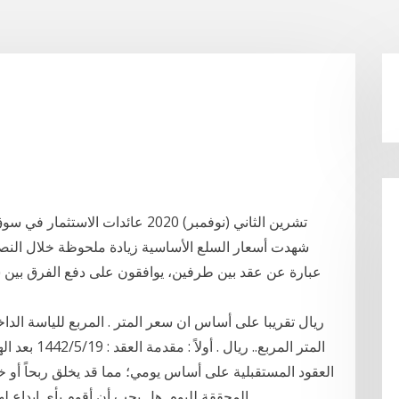
ريال تقريبا على أساس ان سعر المتر . المربع للياسة الداخل
العقود المستقبلية على أساس يومي؛ مما قد يخلق ربحاً أو خ
المحققة لليوم. هل يجب أن أقوم بأي إيداع لهامش التباين خلا