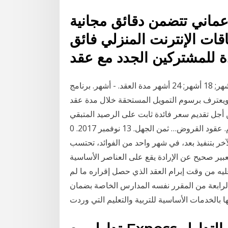
 الباقات من 15 ريال عماني تتضمن دقائق مجانية
قات الإنترنت المنزلي فائق
السعر النقدي (64 جيجابايت): 4,002 ريال مدة العقد; 12 أشهر; 18 أشهر; 24 أشهر مدة العقد. - أشهر. برنامج
اح لعملاء باقات مفوتر 3 و مفوتر 4 فقط. ويعترف برسوم التمويل المستحقة خلال مدة عقد
 أجل تقديم سعر فائدة ثابت على الرصيد المتبقي
من الالتزام. عقود القروض… ثمن الجهل. 13 نوفمبر 2017. 0. ph conrat credit مواجهة المقرض، يسعى إلى
خر بتنفيذ بعد، في شهر واحد من الفوائد، تحتسب
اس سعر الفائدة المقترن بالقرض، على ألا يز 2 - تعبير صحيح عن الإرادة يقع على العناصر الأساسية
وعليه من وقت إبرام العقد الذي حصل إقراره ما لم
توبر) 2020 وألزمت المادة الرابعة من المقرر نفسه المدارس الخاصة بضمان