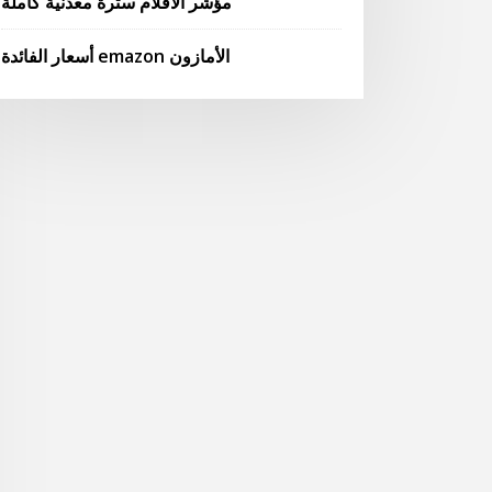
مؤشر الأفلام سترة معدنية كاملة
أسعار الفائدة emazon الأمازون