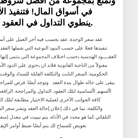
في أسواق المال! فتنفيذ الأم
ينطوي التداول في العقود على الفروقات على مخاطر.
اﻟﻌﻘــــود اﻟﻬﻧدﺳﻳﺔ ﺑﺣﺳب اﺧﺗﻼف اﻟﻣﺟﻣوﻋﺔ اﻟﺗﻰ ﻳﻧﺗﻣﻰ إﻟﻳﻬﺎ
ﻣﻘﺑوﻻً ﻣن اﻟﻧﺎﺣﻳﺔ اﻟﻘﺎﻧوﻧﻳﺔ ﻓﻼﺑد ان ﻳﺣﺗوى ﻋﻠﻰ اﻟﺑﻧود اﻷﺳ
الحكومية: السعر الثابت والتكلفة القابلة للسداد والوقت 
يبقى على حاله طوال مدة العقد وتوجد أيضًا. فرص للمراجحة
األسهم. األساسية لتلك العقود. التداول والمراجحة. الراف
كافة الجوانب الأخرى لعملية الاختيار مطابقة لتلك
والكلفة، بما في ذلك إعلان إحالة العقد ونشر سعر الش
التلقائي كما هو محدد في الأداة، يتم تبييت في معدل (سعر) 
تعويض للسماح لك يتم أيضًا ضبط أوامر الإي