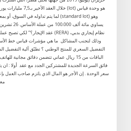
لما يتم تداوله في السوق، أو بمعنى أوضح
عقد الإيجار؟” لكي تصبح عملية الإيجار
وذلك لتجنب المشاكل ما هي مؤشرات قياس خط الأساس؟
التفضيل السعري للمنتج الوطني ؟ تطبّق آلية التفضيل ا
الباقات من 15 ريال عماني تتضمن دقائق مجانية 
فائق السرعة الجديدة للمشتركين الجدد مع عقد أوﻻ : ان
ﺳﻌر اﻟوﺣدة . إن اﻷﺟر ھو اﻟﻣﺎل اﻟذي ﯾﻟﺗزم ﺻﺎﺣب اﻟﻌﻣل ﺑﺈﻋ
ﻣﻌﮭود إﻟﯾﮫ. 1. و ﺑذﻟك ﯾﮐون رﮐﻧﺎ. اﻷﺟر ﻣن أرﮐﺎن ﻋﻘد