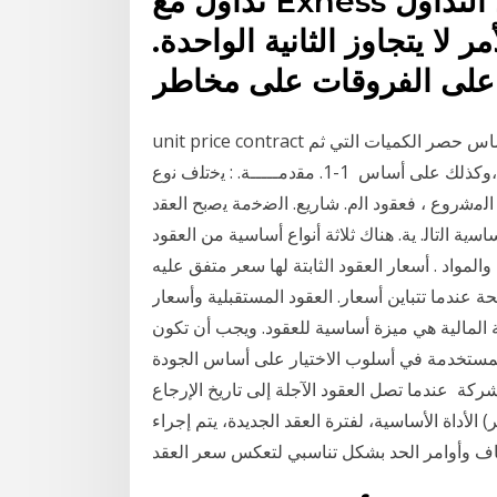
تداول مع Exness وتمتع بمجموعة من أفضل شروط التداول
ر لا يتجاوز الثانية الواحدة.
unit price contract عقد سعر الوحدة. عقد يحسب فيه أجر العمل على أساس حصر الكميات التي ثم
تنفيذها فعلا على حسب البنود النوعية التي شملها العقد،وكذلك على أساس 1-1. ﻣﻘدﻣـــــﺔ. : ﻳﺧﺗﻠف ﻧوع
 اﻟﻣﺷروع ، ﻓﻌﻘود اﻟم. ﺷﺎرﻳﻊ. اﻟﺿﺧﻣﺔ ﻳﺻﺑﺢ اﻟﻌﻘد
ﺎﺳﻳﺔ اﻟﺗﺎﻟ. ﻳﺔ. هناك ثلاثة أنواع أساسية من العقود
والمواد . أسعار العقود الثابتة لها سعر متفق عليه
 عندما تتباين أسعار. العقود المستقبلية وأسعار
عة المالية هي ميزة أساسية للعقود. ويجب أن تكون
 المستخدمة في أسلوب الاختيار على أساس الجودة
ركة عندما تصل العقود الآجلة إلى تاريخ الإرجاع
الأداة الأساسية، لفترة العقد الجديدة، يتم إجراء
قاف وأوامر الحد بشكل تناسبي لتعكس سعر العقد