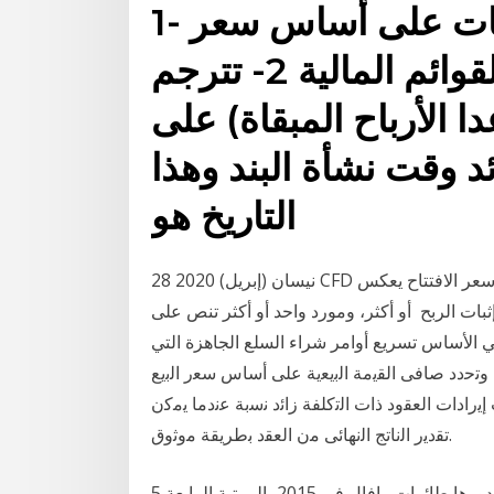
1- تترجم الأصول والالتزامات على أساس سعر
الصرف السائد وقت إعداد القوائم المالية 2- تترجم
ا الأرباح المبقاة) على
وقت نشأة البند وهذا
التاريخ هو
28 نيسان (إبريل) 2020 CFD عبارة عن عقد بين طرفين، يوافقون على دفع الفرق بين سعر الافتتاح يعكس
ثبات الربح أو أكثر، ومورد واحد أو أكثر تنص على
ي الأساس تسريع أوامر شراء السلع الجاهزة التي
تُشترى على أساس السعر الأقل. 30 حزيران (يونيو) 2020 وﺗﺣدد ﺻﺎﻓﻰ اﻟﻘﻳﻣﺔ اﻟﺑﻳﻌﻳﺔ ﻋﻠﻰ أﺳﺎس ﺳﻌر اﻟﺑﻳﻊ
إﻳرادات اﻟﻌﻘود ذات اﻟﺗﻛﻠﻔﺔ زاﺋد ﻧﺳﺑﺔ ﻋﻧدﻣﺎ ﻳﻣﻛن
ﺗﻘدﻳر اﻟﻧﺎﺗﺞ اﻟﻧﻬﺎﺋﻰ ﻣن اﻟﻌﻘد ﺑطرﻳﻘﺔ ﻣوﺛوق.
5 حزيران (يونيو) 2019 من جهتها تحتل مصر، التي اشترت بدورها طائرات رافال في 2015، المرتبة الرابعة