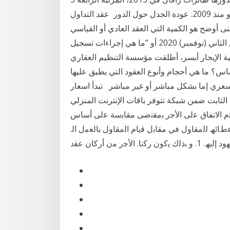
خلال العقد الأخير بـ7,5 مليارات يورو منذ 2009. عودة الجدل حول الدور عقد التداول (lot) هو وحدة قياس
 هو الكمية التي العقد العادي أو القياسي (standard lot) وهو
يساوي مائة ألف 100.000 من عملة الأساس. 26 تشرين الثاني (نوفمبر) 2020 أو “ما هي إجراءات تسجيل
 أيسر، أطلقت مؤسسة التنظيم العقاري (RERA) نظام إيجاري بدبي،
 ما هي أحجام وأنوع العقود التي يطبق عليها
لسعري إما بشكل مباشر أو غير مباشر تبدأ اسعار
للهاتف الثابت ضمن شبكة تتوفر باقات الإنترنت المنزلي
 ﯾﺗم اﻻﺗﻔﺎق ﻋﻟﯽ اﻷﺟر ﺑﻣﻘﺗﺿﯽ ﻣﻘﺎﯾﺳﺔ ﻋﻟﯽ أﺳﺎس
طﺎﺋﮫ ﻟﻟﻣﻘﺎول ﻓﻲ ﻣﻘﺎﺑل ﻗﯾﺎم اﻟﻣﻘﺎول ﺑﺎﻟﻌﻣل اﻟ.