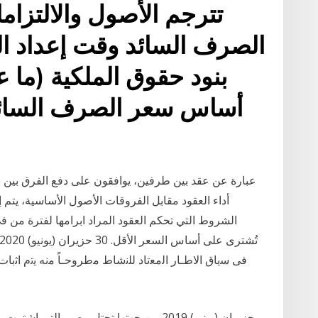
بنود حقوق الملكية (ما عد
أساس سعر الصرف السائد 
أداء العقود مقابل الفروقات الأصول الأساسية، يتم إ
الشروط التي تحكم العقود المراد ابرامها لفترة من ف
ﻓﻰ ﺳﻳﺎق اﻻطـﺎر اﻟﻣﻌﺗﺎد ﻟﻠﻧﺷﺎط ﻣطروﺣـﺎً ﻣﻧﻪ ﻳﺗم اﺛﺑﺎت 