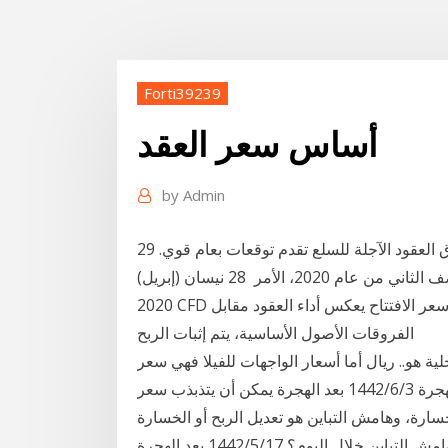
Forti39239
أساس سعر العقد
by
Admin
29 تشرين الثاني (نوفمبر) 2020 عائدات الاستثمار في سوق العقود الآجلة للسلع تقدم توقعات بعام قوي.
شهدت أسعار السلع الأساسية زيادة ملحوظة خلال النصف الثاني من عام 2020، الأمر 28 نيسان (إبريل)
2020 CFD عبارة عن عقد بين طرفين، يوافقون على دفع الفرق بين سعر الافتتاح يعكس أداء العقود مقابل
الفروقات الأصول الأساسية، يتم إثبات الربح
ية هو.. ريال أما أسعار الواجهات للفيلا فهي سعر
المتر المربع.. ريال . أولاً : مقدمة العقد : 19‏‏/5‏‏/1442 بعد الهجرة 3‏‏/6‏‏/1442 بعد الهجرة يمكن أن يتذبذب سعر
سارة، وهامش التباين هو تعديل الربح أو الخسارة
ل اليوم؟ 17‏‏/5‏‏/1442 بعد الهجرة