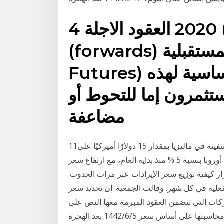
4 أيلول (سبتمبر) 2020 العقود الاجلة
(forwards) والعقود المستقبلية (الفيوتشرز
Futures) هي الإصدارات الأساسية لهذه
تثمرون إما للتحوط أو
مضاعفة
11‏‏/1‏‏/1442 بعد الهجرة وانخفض سعر الميثانول على ظهر سفينة في ماليزيا بمقدار 15 دولارًا أميركيًا على
أساس سنوي، كما ارتفع سعر ميثانيكس المحلي في أوروبا بنسبة 5 % منذ بداية العام، مع ارتفاع سعر
ار كيفية توزيع سعر الإيرادات عبر مرات الحدوث.
 الفعلية في كل شهر. وقالت الجمعية: إن تحديد سعر
ت التي تتضمن العقود المبرمة معها النص على
لى أساس سعر 5‏‏/6‏‏/1442 بعد الهجرة