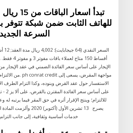
تبدأ اسعار
للهاتف الثابت ضمن شبكة تتوفر با
السرعة الجديدة للمشتركين الجدد مع عقد
أقساط 150 مت
الإيجار على أساس سعر الفائدة الضمني في عقد الإيجار من
الاستفسار حول عقد القرض وبنوده، وكذا التزام الطرف الآ
على أس
للالتزام؛ وينتج الإقرار أثره في حق المقر فيما يرتبه له 
يصرح 13 تشرين الأول (أك
خدمات أساسية وثقافية، إلى جانب التزامها بالخدمات الأساسية للتربية والتعليم التي وردت